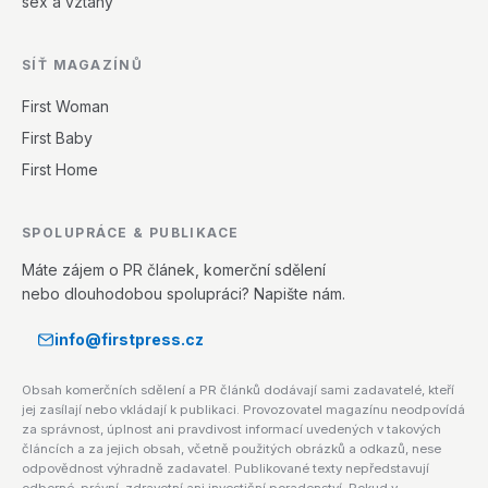
sex a vztahy
SÍŤ MAGAZÍNŮ
First Woman
First Baby
First Home
SPOLUPRÁCE & PUBLIKACE
Máte zájem o PR článek, komerční sdělení
nebo dlouhodobou spolupráci? Napište nám.
info@firstpress.cz
Obsah komerčních sdělení a PR článků dodávají sami zadavatelé, kteří
jej zasílají nebo vkládají k publikaci. Provozovatel magazínu neodpovídá
za správnost, úplnost ani pravdivost informací uvedených v takových
článcích a za jejich obsah, včetně použitých obrázků a odkazů, nese
odpovědnost výhradně zadavatel. Publikované texty nepředstavují
odborné, právní, zdravotní ani investiční poradenství. Pokud v