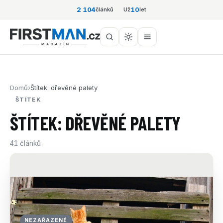
2 104
10
článků
Už
let
Domů
›
Štítek: dřevěné palety
ŠTÍTEK
ŠTÍTEK: DŘEVĚNÉ PALETY
41 článků
NEZAŘAZENÉ