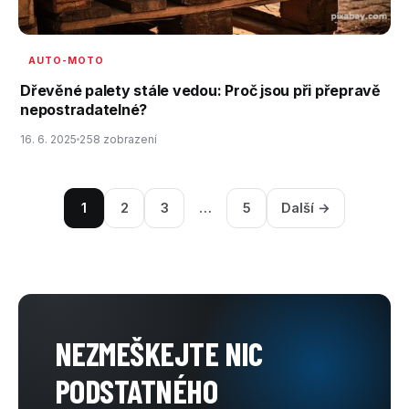
AUTO-MOTO
Dřevěné palety stále vedou: Proč jsou při přepravě
nepostradatelné?
16. 6. 2025
258 zobrazení
1
2
3
…
5
Další →
NEZMEŠKEJTE NIC
PODSTATNÉHO