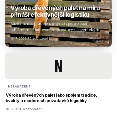
Výroba dřevěných palet na míru
přináší efektivnější logistiku
Každá firma pracuje s jiným typem zboží,
odlišnými skladovacími prostory i specifickými
požadavky na manipulaci. Zatímco standardní
13. 7. 2026
39 zobrazení
palety jsou ideální pro běžné použití, v mnoha
provozech představuje lepší řešení výroba…
N
NEZAŘAZENÉ
Výroba dřevěných palet jako spojení tradice,
kvality a moderních požadavků logistiky
10. 6. 2026
87 zobrazení