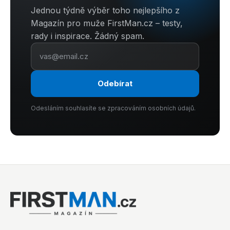
Jednou týdně výběr toho nejlepšího z
Magazín pro muže FirstMan.cz – testy,
rady i inspirace. Žádný spam.
Odebírat
Odesláním souhlasíte se zpracováním osobních údajů.