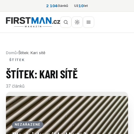
2 104
10
článků
Už
let
Domů
›
Štítek: Kari sítě
ŠTÍTEK
ŠTÍTEK: KARI SÍTĚ
37 článků
NEZAŘAZENÉ