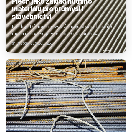
Plech jako základ hutního
materiálu pro průmysl i
stavebnictví
Plech patří mezi nejvyužívanější druhy hutního
materiálu a své pevné místo má napříč
průmyslovými obory, stavebnictvím i
31. 1. 2026
263 zobrazení
zámečnickou výrobou. Díky široké škále rozměrů,
tlouštěk a povrchových úprav nabízí plech
univerzální…