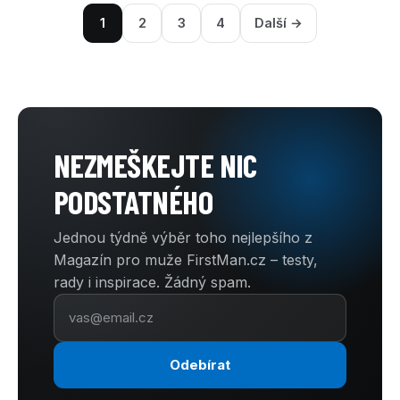
1
2
3
4
Další →
NEZMEŠKEJTE NIC
PODSTATNÉHO
Jednou týdně výběr toho nejlepšího z
Magazín pro muže FirstMan.cz – testy,
rady i inspirace. Žádný spam.
Odebírat