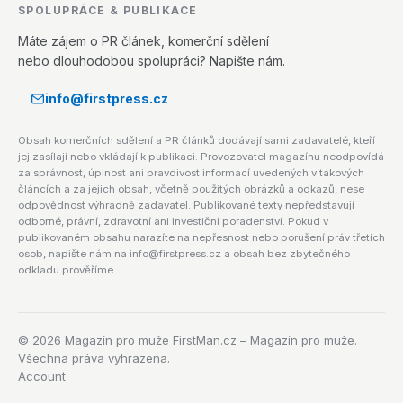
SPOLUPRÁCE & PUBLIKACE
Máte zájem o PR článek, komerční sdělení
nebo dlouhodobou spolupráci? Napište nám.
info@firstpress.cz
Obsah komerčních sdělení a PR článků dodávají sami zadavatelé, kteří
jej zasílají nebo vkládají k publikaci. Provozovatel magazínu neodpovídá
za správnost, úplnost ani pravdivost informací uvedených v takových
článcích a za jejich obsah, včetně použitých obrázků a odkazů, nese
odpovědnost výhradně zadavatel. Publikované texty nepředstavují
odborné, právní, zdravotní ani investiční poradenství. Pokud v
publikovaném obsahu narazíte na nepřesnost nebo porušení práv třetích
osob, napište nám na info@firstpress.cz a obsah bez zbytečného
odkladu prověříme.
©
2026
Magazín pro muže FirstMan.cz – Magazín pro muže.
Všechna práva vyhrazena.
Account