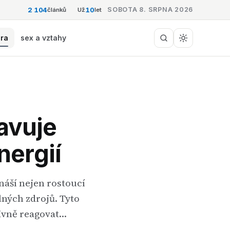
2 104
10
SOBOTA 8. SRPNA 2026
článků
Už
let
éra
sex a vztahy
avuje
nergií
náší nejen rostoucí
lných zdrojů. Tyto
tivně reagovat…