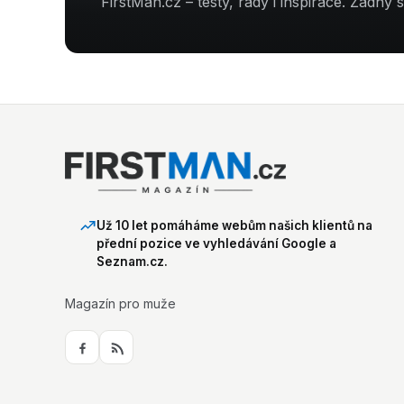
FirstMan.cz – testy, rady i inspirace. Žádný 
Už 10 let pomáháme webům našich klientů na
přední pozice ve vyhledávání Google a
Seznam.cz.
Magazín pro muže