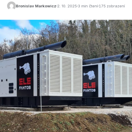
Bronislav Markowicz
2. 10. 2025
3 min čtení
175 zobrazení