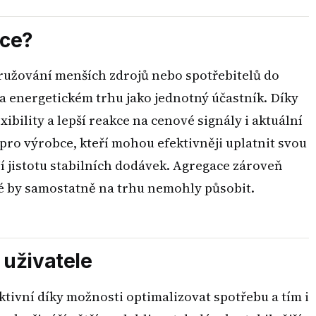
ace?
ružování menších zdrojů nebo spotřebitelů do
a energetickém trhu jako jednotný účastník. Díky
ibility a lepší reakce na cenové signály i aktuální
k pro výrobce, kteří mohou efektivněji uplatnit svou
ají jistotu stabilních dodávek. Agregace zároveň
é by samostatně na trhu nemohly působit.
 uživatele
ktivní díky možnosti optimalizovat spotřebu a tím i