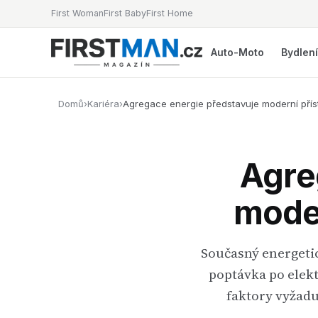
First Woman
First Baby
First Home
Auto-Moto
Bydlen
Domů
›
Kariéra
›
Agregace energie představuje moderní přístu
Agre
moder
Současný energetic
poptávka po elekt
faktory vyžadu