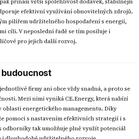
ak přináší větší spolehlivost dodávek, stabilnější
dporuje efektivní využívání obnovitelných zdrojů.
ým pilířem udržitelného hospodaření s energií,
i cíli. V neposlední řadě se tím posiluje i
íčové pro jejich další rozvoj.
o budoucnost
ednotlivé firmy ani obce vždy snadná, a proto se
čnosti. Mezi nimi vyniká CE.Energy, která nabízí
 v oblasti energetického managementu. Díky
pomoci s nastavením efektivních strategií i s
 s odborníky tak umožňuje plně využít potenciál
e i dlouhodobě udržitelného rozvoje.