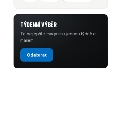
TÝDENNÍ VÝBĚR
To nejlepší z magazínu jednou týdně e-
mailem.
Odebírat