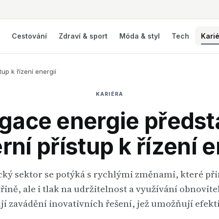
í
Cestování
Zdraví & sport
Móda & styl
Tech
Kari
p k řízení energií
KARIÉRA
gace energie předst
ní přístup k řízení e
ký sektor se potýká s rychlými změnami, které při
řině, ale i tlak na udržitelnost a využívání obnovite
jí zavádění inovativních řešení, jež umožňují efek