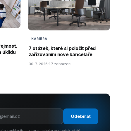
KARIÉRA
řejmost.
7 otázek, které si položit před
 úklidu
zařizováním nové kanceláře
30. 7. 2026
17 zobrazení
Odebírat
ním souhlasíte se zpracováním osobních údajů.