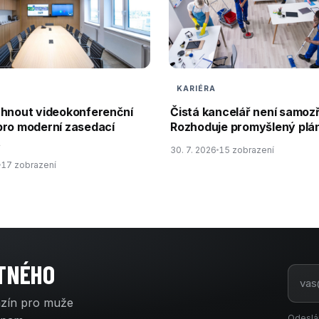
KARIÉRA
rhnout videokonferenční
Čistá kancelář není samoz
pro moderní zasedací
Rozhoduje promyšlený plán
t
30. 7. 2026
15 zobrazení
17 zobrazení
ATNÉHO
azín pro muže
Odeslá