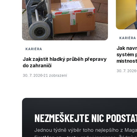
KARIÉRA
Jak nav
KARIÉRA
systém 
Jak zajistit hladký průběh přepravy
místnos
do zahraničí
30. 7. 2026
30. 7. 2026
21 zobrazení
NEZMEŠKEJTE NIC PODST
Jednou týdně výběr toho nejlepšího z Mag