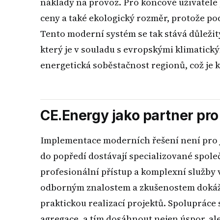
náklady na provoz. Pro koncové uživatele p
ceny a také ekologický rozměr, protože po
Tento moderní systém se tak stává důležit
který je v souladu s evropskými klimatickým
energetická soběstačnost regionů, což je kl
CE.Energy jako partner pr
Implementace moderních řešení není pro j
do popředí dostávají specializované spole
profesionální přístup a komplexní služby
odborným znalostem a zkušenostem dokáže 
praktickou realizací projektů. Spolupráce
agregace, a tím dosáhnout nejen úspor, al