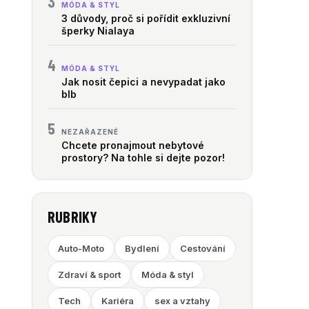
3
MÓDA & STYL
3 důvody, proč si pořídit exkluzivní
šperky Nialaya
4
MÓDA & STYL
Jak nosit čepici a nevypadat jako
blb
5
NEZAŘAZENÉ
Chcete pronajmout nebytové
prostory? Na tohle si dejte pozor!
RUBRIKY
Auto-Moto
Bydlení
Cestování
Zdraví & sport
Móda & styl
Tech
Kariéra
sex a vztahy