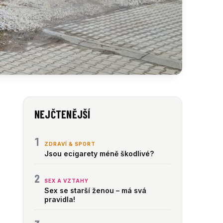
NEJČTENĚJŠÍ
1
ZDRAVÍ & SPORT
Jsou ecigarety méně škodlivé?
2
SEX A VZTAHY
Sex se starší ženou – má svá
pravidla!