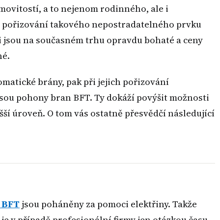
ovitostí, a to nejenom rodinného, ale i
i pořizování takového nepostradatelného prvku
i jsou na současném trhu opravdu bohaté a ceny
né.
matické brány, pak při jejich pořizování
jsou pohony bran BFT. Ty dokáží povýšit možnosti
šší úroveň. O tom vás ostatně přesvědčí následující
 BFT
jsou poháněny za pomoci elektřiny. Takže
ž je v případě profesionální firmy jen otázkou času,