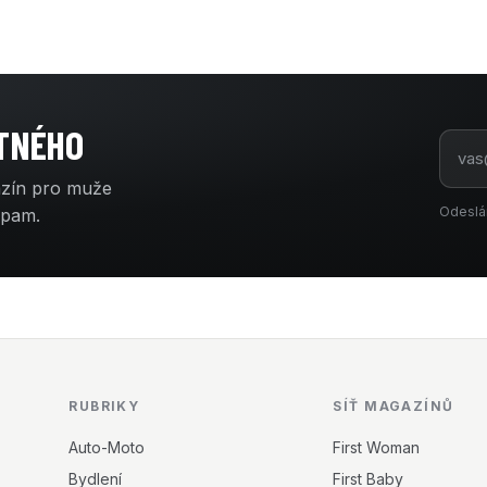
ATNÉHO
azín pro muže
Odeslá
spam.
RUBRIKY
SÍŤ MAGAZÍNŮ
Auto-Moto
First Woman
Bydlení
First Baby