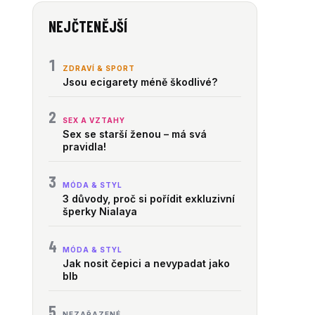
NEJČTENĚJŠÍ
1
ZDRAVÍ & SPORT
Jsou ecigarety méně škodlivé?
2
SEX A VZTAHY
Sex se starší ženou – má svá
pravidla!
3
MÓDA & STYL
3 důvody, proč si pořídit exkluzivní
šperky Nialaya
4
MÓDA & STYL
Jak nosit čepici a nevypadat jako
blb
5
NEZAŘAZENÉ