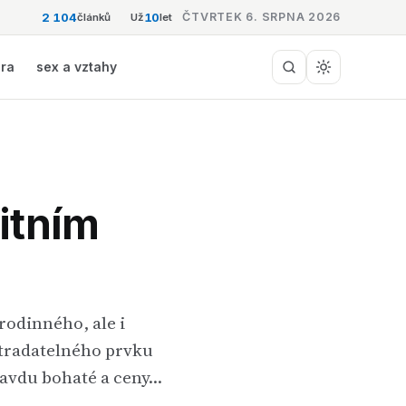
2 104
10
ČTVRTEK 6. SRPNA 2026
článků
Už
let
éra
sex a vztahy
itním
rodinného, ale i
stradatelného prvku
ravdu bohaté a ceny…