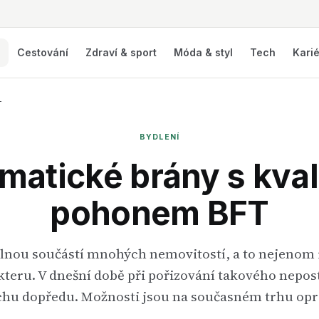
í
Cestování
Zdraví & sport
Móda & styl
Tech
Kari
T
BYDLENÍ
matické brány s kval
pohonem BFT
lnou součástí mnohých nemovitostí, a to nejenom 
eru. V dnešní době při pořizování takového nepo
chu dopředu. Možnosti jsou na současném trhu op