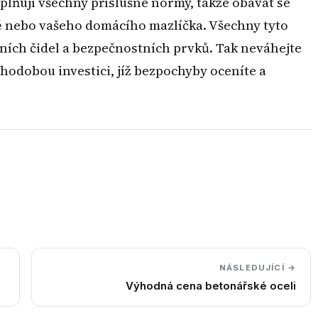
lňují všechny příslušné normy, takže obávat se
tě nebo vašeho domácího mazlíčka. Všechny tyto
ních čidel a bezpečnostních prvků. Tak neváhejte
ouhodobou investici, jíž bezpochyby oceníte a
NÁSLEDUJÍCÍ →
Výhodná cena betonářské oceli