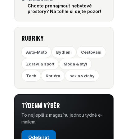
Chcete pronajmout nebytové
prostory? Na tohle si dejte pozor!
RUBRIKY
Auto-Moto
Bydlení
Cestování
Zdraví & sport
Móda & styl
Tech
Kariéra
sex a vztahy
TÝDENNÍ VÝBĚR
To nejlepší z magazínu jednou týdně e-
mailem.
Odebírat