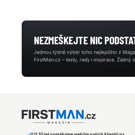
NEZMEŠKEJTE NIC PODST
Jednou týdně výběr toho nejlepšího z Mag
FirstMan.cz – testy, rady i inspirace. Žádný 
Už 10 let pomáháme webům našich klientů na