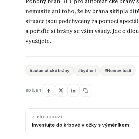
Pohony bran BFT pro automatické brány sp
nemusíte ani toho, že by brána skřípla dí
situace jsou podchyceny za pomoci speciál
a pořiďte si brány se vším všudy. Jde o dl
využijete.
#automatické brány
#bydlení
#Nemovitosti
SDÍLET
← PŘEDCHOZÍ
Investujte do krbové vložky s výměníkem