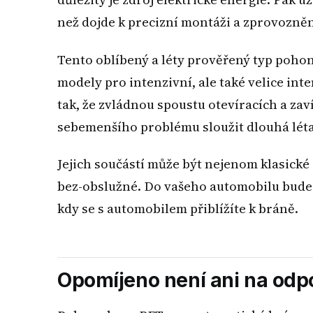
než dojde k precizní montáži a zprovozněn
Tento oblíbený a léty prověřený typ poho
modely pro intenzivní, ale také velice in
tak, že zvládnou spoustu otevíracích a za
sebemenšího problému sloužit dlouhá léta
Jejich součástí může být nejenom klasické 
bez-obslužné. Do vašeho automobilu bude 
kdy se s automobilem přiblížíte k bráně.
Opomíjeno není ani na odp