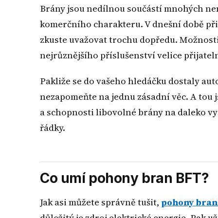
Brány jsou nedílnou součástí mnohých nem
komerčního charakteru. V dnešní době př
zkuste uvažovat trochu dopředu. Možnost
nejrůznějšího příslušenství velice přijatel
Pakliže se do vašeho hledáčku dostaly auto
nezapomeňte na jednu zásadní věc. A tou 
a schopnosti libovolné brány na daleko vy
řádky.
Co umí pohony bran BFT?
Jak asi můžete správně tušit,
pohony bran
důležitý je zdroj elektrické energie. Pak u