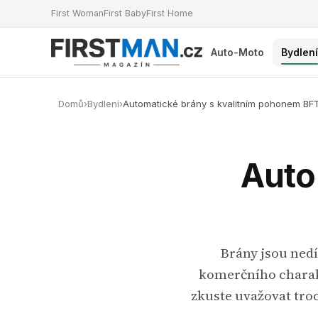
First Woman
First Baby
First Home
Auto-Moto
Bydlen
Domů
›
Bydlení
›
Automatické brány s kvalitním pohonem BF
Auto
Brány jsou nedí
komerčního charakt
zkuste uvažovat tro