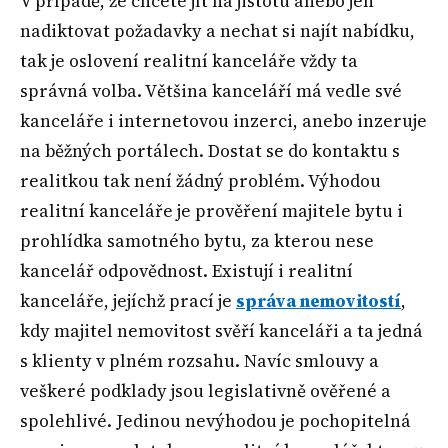
V případě, že chcete jít na jistotu anebo jen
nadiktovat požadavky a nechat si najít nabídku,
tak je oslovení realitní kanceláře vždy ta
správná volba. Většina kanceláří má vedle své
kanceláře i internetovou inzerci, anebo inzeruje
na běžných portálech. Dostat se do kontaktu s
realitkou tak není žádný problém. Výhodou
realitní kanceláře je prověření majitele bytu i
prohlídka samotného bytu, za kterou nese
kancelář odpovědnost. Existují i realitní
kanceláře, jejíchž prací je
správa nemovitostí
,
kdy majitel nemovitost svěří kanceláři a ta jedná
s klienty v plném rozsahu. Navíc smlouvy a
veškeré podklady jsou legislativně ověřené a
spolehlivé. Jedinou nevýhodou je pochopitelná