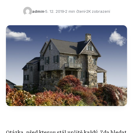
admin
5. 12. 2019
2 min čtení
2K zobrazení
Otázka, před kterou stál určitě každý. Zda hledat