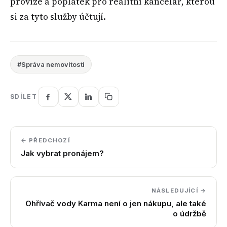
provize a poplatek pro realitní kancelář, kterou
si za tyto služby účtují.
#Správa nemovitosti
SDÍLET
← PŘEDCHOZÍ
Jak vybrat pronájem?
NÁSLEDUJÍCÍ →
Ohřívač vody Karma není o jen nákupu, ale také
o údržbě