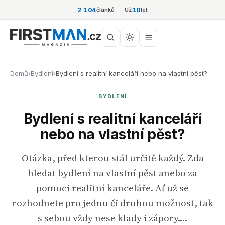
2 104
10
článků
Už
let
Domů
›
Bydlení
›
Bydlení s realitní kanceláří nebo na vlastní pěst?
BYDLENÍ
Bydlení s realitní kanceláří
nebo na vlastní pěst?
Otázka, před kterou stál určitě každý. Zda
hledat bydlení na vlastní pěst anebo za
pomoci realitní kanceláře. Ať už se
rozhodnete pro jednu či druhou možnost, tak
s sebou vždy nese klady i zápory.…