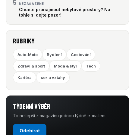
5
NEZAŘAZENÉ
Chcete pronajmout nebytové prostory? Na
tohle si dejte pozor!
RUBRIKY
Auto-Moto
Bydlení
Cestování
Zdraví & sport
Móda & styl
Tech
Kariéra
sex a vztahy
TÝDENNÍ VÝBĚR
To nejlepší z magazínu jednou týdně e-mailem.
Odebírat