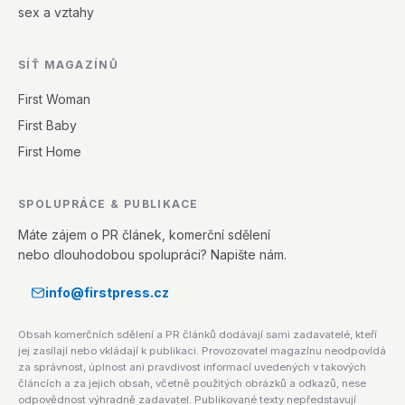
sex a vztahy
SÍŤ MAGAZÍNŮ
First Woman
First Baby
First Home
SPOLUPRÁCE & PUBLIKACE
Máte zájem o PR článek, komerční sdělení
nebo dlouhodobou spolupráci? Napište nám.
info@firstpress.cz
Obsah komerčních sdělení a PR článků dodávají sami zadavatelé, kteří
jej zasílají nebo vkládají k publikaci. Provozovatel magazínu neodpovídá
za správnost, úplnost ani pravdivost informací uvedených v takových
článcích a za jejich obsah, včetně použitých obrázků a odkazů, nese
odpovědnost výhradně zadavatel. Publikované texty nepředstavují