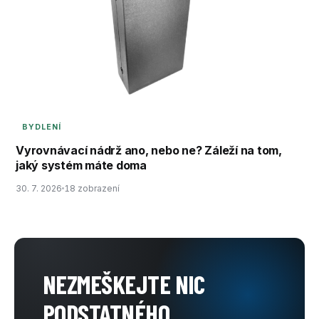
BYDLENÍ
Vyrovnávací nádrž ano, nebo ne? Záleží na tom,
jaký systém máte doma
30. 7. 2026
18 zobrazení
NEZMEŠKEJTE NIC
PODSTATNÉHO