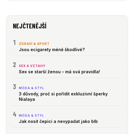
NEJČTENĚJŠÍ
1
ZDRAVÍ & SPORT
Jsou ecigarety méně škodlivé?
2
SEX A VZTAHY
Sex se starší ženou – má svá pravidla!
3
MÓDA & STYL
3 důvody, proč si pořídit exkluzivní šperky
Nialaya
4
MÓDA & STYL
Jak nosit čepici a nevypadat jako blb