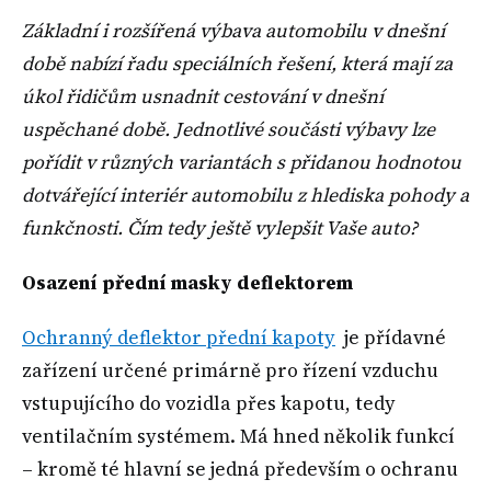
Základní i rozšířená výbava automobilu v dnešní
době nabízí řadu speciálních řešení, která mají za
úkol řidičům usnadnit cestování v dnešní
uspěchané době. Jednotlivé součásti výbavy lze
pořídit v různých variantách s přidanou hodnotou
dotvářející interiér automobilu z hlediska pohody a
funkčnosti. Čím tedy ještě vylepšit Vaše auto?
Osazení přední masky deflektorem
Ochranný deflektor přední kapoty
je přídavné
zařízení určené primárně pro řízení vzduchu
vstupujícího do vozidla přes kapotu, tedy
ventilačním systémem. Má hned několik funkcí
– kromě té hlavní se jedná především o ochranu