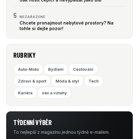
5
NEZAŘAZENÉ
Chcete pronajmout nebytové prostory? Na
tohle si dejte pozor!
RUBRIKY
Auto-Moto
Bydlení
Cestování
Zdraví & sport
Móda & styl
Tech
Kariéra
sex a vztahy
TÝDENNÍ VÝBĚR
To nejlepší z magazínu jednou týdně e-mailem.