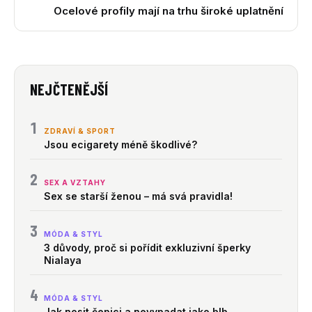
Ocelové profily mají na trhu široké uplatnění
NEJČTENĚJŠÍ
1
ZDRAVÍ & SPORT
Jsou ecigarety méně škodlivé?
2
SEX A VZTAHY
Sex se starší ženou – má svá pravidla!
3
MÓDA & STYL
3 důvody, proč si pořídit exkluzivní šperky
Nialaya
4
MÓDA & STYL
Jak nosit čepici a nevypadat jako blb