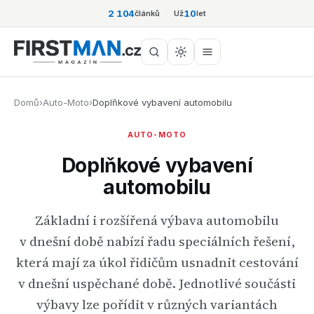
2 104
10
článků
Už
let
Domů
›
Auto-Moto
›
Doplňkové vybavení automobilu
AUTO-MOTO
Doplňkové vybavení
automobilu
Základní i rozšířená výbava automobilu
v dnešní době nabízí řadu speciálních řešení,
která mají za úkol řidičům usnadnit cestování
v dnešní uspěchané době. Jednotlivé součásti
výbavy lze pořídit v různých variantách