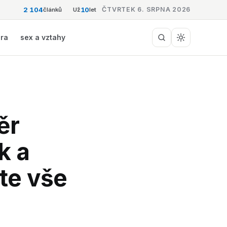
2 104
10
ČTVRTEK 6. SRPNA 2026
článků
Už
let
éra
sex a vztahy
ěr
k a
te vše