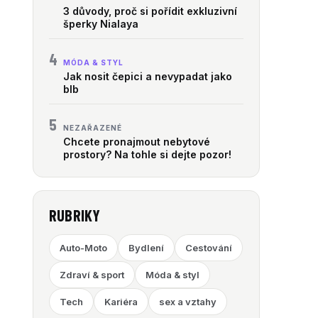
3 důvody, proč si pořídit exkluzivní
šperky Nialaya
4
MÓDA & STYL
Jak nosit čepici a nevypadat jako
blb
5
NEZAŘAZENÉ
Chcete pronajmout nebytové
prostory? Na tohle si dejte pozor!
RUBRIKY
Auto-Moto
Bydlení
Cestování
Zdraví & sport
Móda & styl
Tech
Kariéra
sex a vztahy