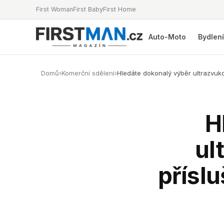
First Woman
First Baby
First Home
Auto-Moto
Bydlen
Domů
›
Komerční sdělení
›
Hledáte dokonalý výběr ultrazvuko
H
ul
přísl