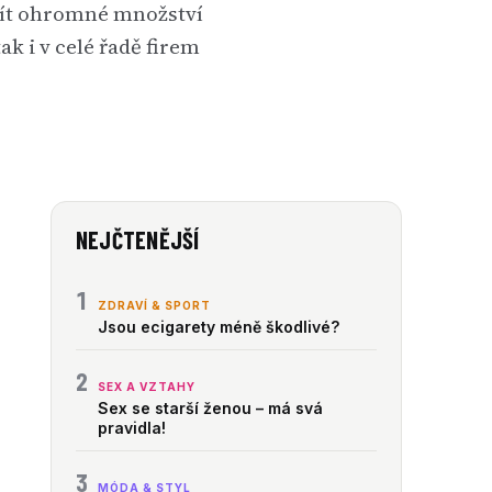
ajít ohromné množství
ak i v celé řadě firem
NEJČTENĚJŠÍ
1
ZDRAVÍ & SPORT
Jsou ecigarety méně škodlivé?
2
SEX A VZTAHY
Sex se starší ženou – má svá
pravidla!
3
MÓDA & STYL