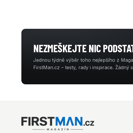
NEZMEŠKEJTE NIC PODST
Jednou týdně výběr toho nejlepšího z Mag
FirstMan.cz – testy, rady i inspirace. Žádný 