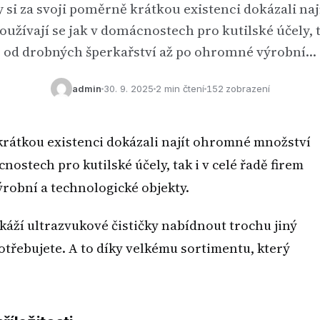
y si za svoji poměrně krátkou existenci dokázali n
oužívají se jak v domácnostech pro kutilské účely, t
od drobných šperkařství až po ohromné výrobní…
admin
30. 9. 2025
2 min čtení
152 zobrazení
 krátkou existenci dokázali najít ohromné množství
cnostech pro kutilské účely, tak i v celé řadě firem
robní a technologické objekty.
áží ultrazvukové čističky nabídnout trochu jiný
otřebujete. A to díky velkému sortimentu, který