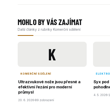
MOHLO BY VÁS ZAJÍMAT
Další články z rubriky Komerční sdělení
K
KOMERČNÍ SDĚLENÍ
ELEKTRO
Ultrazvukové nože jsou přesné a
Syx pod 
efektivní řezání pro moderní
pohodln
průmysl
4. 5. 2026
1
20. 6. 2026
89 zobrazení