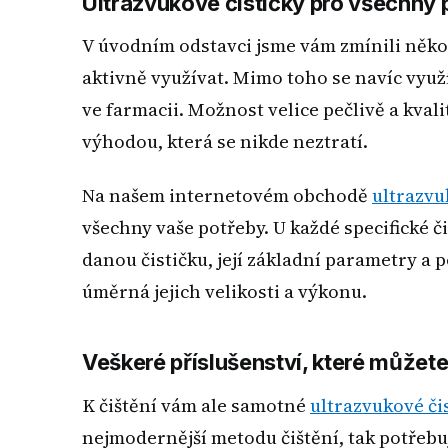
Ultrazvukové čističky pro všechny p
V úvodním odstavci jsme vám zmínili někol
aktivně využívat. Mimo toho se navíc vyu
ve farmacii. Možnost velice pečlivě a kvali
výhodou, která se nikde neztratí.
Na našem internetovém obchodě
ultrazvu
všechny vaše potřeby. U každé specifické 
danou čističku, její základní parametry a p
úměrná jejich velikosti a výkonu.
Veškeré příslušenství, které můžet
K čištění vám ale samotné
ultrazvukové či
nejmodernější metodu čištění, tak potřebuj