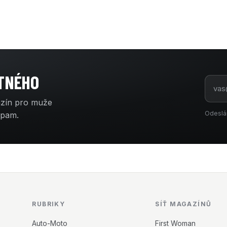
ATNÉHO
azín pro muže
Odeslá
spam.
RUBRIKY
SÍŤ MAGAZÍNŮ
Auto-Moto
First Woman