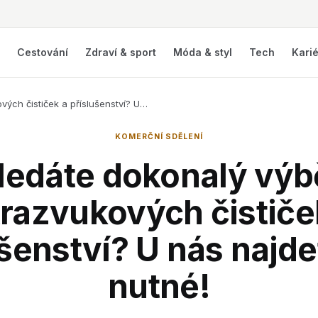
í
Cestování
Zdraví & sport
Móda & styl
Tech
Kari
vých čističek a příslušenství? U…
KOMERČNÍ SDĚLENÍ
ledáte dokonalý výb
trazvukových čističe
ušenství? U nás najde
nutné!