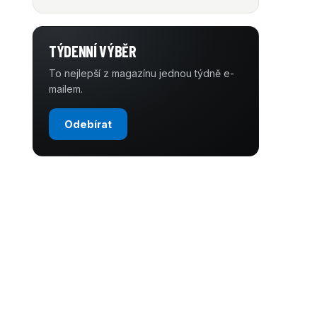
TÝDENNÍ VÝBĚR
To nejlepší z magazínu jednou týdně e-
mailem.
Odebírat