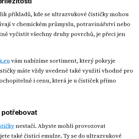
říležitosti
ik příkladů, kde se ultrazvukové čističky mohou
žívají v chemickém průmyslu, potravinářství nebo
tně vyčistit všechny druhy povrchů, je přeci jen
k.eu
vám nabízíme sortiment, který pokryje
čističky máte vždy uvedené také využití vhodné pro
ochopitelně i cenu, která je u čističek přímo
e potřebovat
stičky
nestačí. Abyste mohli provozovat
ete také čistící emulze. Ty se do ultrazvukové