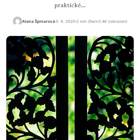
praktické…
Alena Špinarová
5. 6. 2020
2 min čtení
2.4K zobrazení