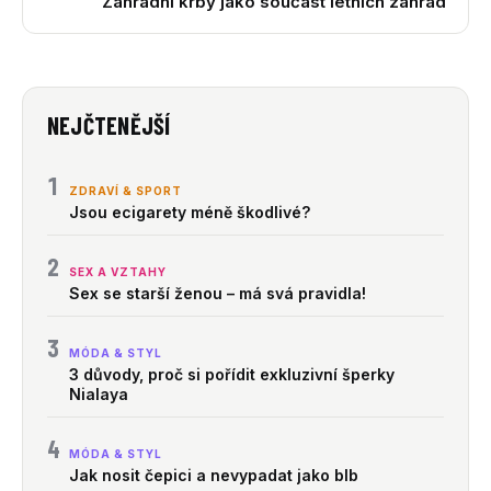
Zahradní krby jako součást letních zahrad
NEJČTENĚJŠÍ
1
ZDRAVÍ & SPORT
Jsou ecigarety méně škodlivé?
2
SEX A VZTAHY
Sex se starší ženou – má svá pravidla!
3
MÓDA & STYL
3 důvody, proč si pořídit exkluzivní šperky
Nialaya
4
MÓDA & STYL
Jak nosit čepici a nevypadat jako blb