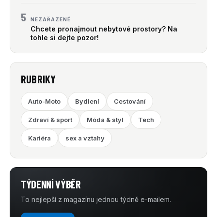
5
NEZAŘAZENÉ
Chcete pronajmout nebytové prostory? Na
tohle si dejte pozor!
RUBRIKY
Auto-Moto
Bydlení
Cestování
Zdraví & sport
Móda & styl
Tech
Kariéra
sex a vztahy
TÝDENNÍ VÝBĚR
To nejlepší z magazínu jednou týdně e-mailem.