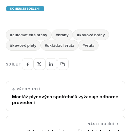
#automatické brány
#brány
#kovové brány
#kovové ploty
#skládací vrata
#vrata
SDÍLET
← PŘEDCHOZÍ
Montáž plynových spotřebičů vyžaduje odborné
provedení
NÁSLEDUJÍCÍ →