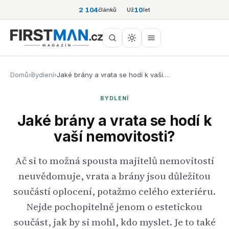
2 104
10
článků
Už
let
Domů
›
Bydlení
›
Jaké brány a vrata se hodí k vaší…
BYDLENÍ
Jaké brány a vrata se hodí k
vaší nemovitosti?
Ač si to možná spousta majitelů nemovitostí
neuvědomuje, vrata a brány jsou důležitou
součástí oplocení, potažmo celého exteriéru.
Nejde pochopitelně jenom o estetickou
součást, jak by si mohl, kdo myslet. Je to také