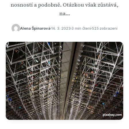
nosností a podobně. Otázkou však zůstává,
na…
Alena Špinarová
14. 3. 2023
3 min čtení
515 zobrazení