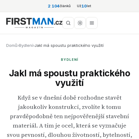
2 104
10
článků
Už
let
Domů
›
Bydlení
›
Jakl má spoustu praktického využití
BYDLENÍ
Jakl má spoustu praktického
využití
Když se v dnešní době rozhodne stavět
jakoukoliv konstrukci, zvolíte k tomu
pravděpodobně ten nejpověřenější stavební
materiál. A tím je ocel, která se vyznačuje
svou pevností, dlouhou životností, bytelností,