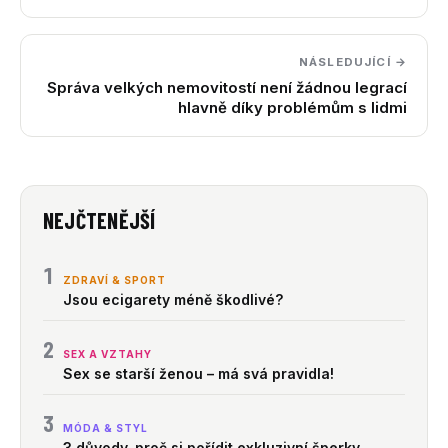
NÁSLEDUJÍCÍ →
Správa velkých nemovitostí není žádnou legrací
hlavně díky problémům s lidmi
NEJČTENĚJŠÍ
1
ZDRAVÍ & SPORT
Jsou ecigarety méně škodlivé?
2
SEX A VZTAHY
Sex se starší ženou – má svá pravidla!
3
MÓDA & STYL
3 důvody, proč si pořídit exkluzivní šperky