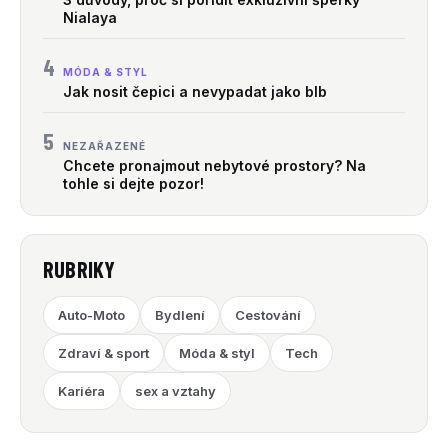
Nialaya
4
MÓDA & STYL
Jak nosit čepici a nevypadat jako blb
5
NEZAŘAZENÉ
Chcete pronajmout nebytové prostory? Na
tohle si dejte pozor!
RUBRIKY
Auto-Moto
Bydlení
Cestování
Zdraví & sport
Móda & styl
Tech
Kariéra
sex a vztahy