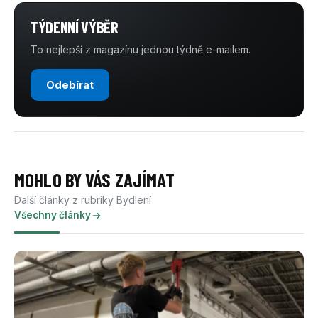
TÝDENNÍ VÝBĚR
To nejlepší z magazínu jednou týdně e-mailem.
Odebírat
MOHLO BY VÁS ZAJÍMAT
Další články z rubriky Bydlení
Všechny články