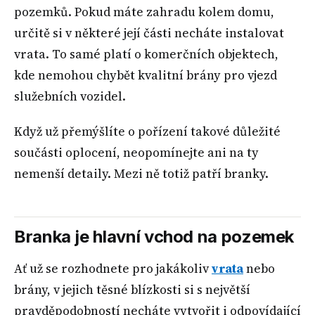
pozemků. Pokud máte zahradu kolem domu,
určitě si v některé její části necháte instalovat
vrata. To samé platí o komerčních objektech,
kde nemohou chybět kvalitní brány pro vjezd
služebních vozidel.
Když už přemýšlíte o pořízení takové důležité
součásti oplocení, neopomínejte ani na ty
nemenší detaily. Mezi ně totiž patří branky.
Branka je hlavní vchod na pozemek
Ať už se rozhodnete pro jakákoliv
vrata
nebo
brány, v jejich těsné blízkosti si s největší
pravděpodobností necháte vytvořit i odpovídající