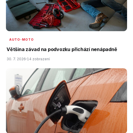
AUTO-MOTO
Většina závad na podvozku přichází nenápadně
30. 7. 2026
14 zobrazení