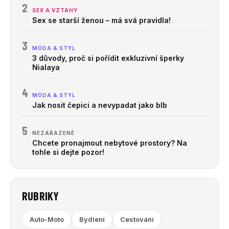
2
SEX A VZTAHY
Sex se starší ženou – má svá pravidla!
3
MÓDA & STYL
3 důvody, proč si pořídit exkluzivní šperky
Nialaya
4
MÓDA & STYL
Jak nosit čepici a nevypadat jako blb
5
NEZAŘAZENÉ
Chcete pronajmout nebytové prostory? Na
tohle si dejte pozor!
RUBRIKY
Auto-Moto
Bydlení
Cestování