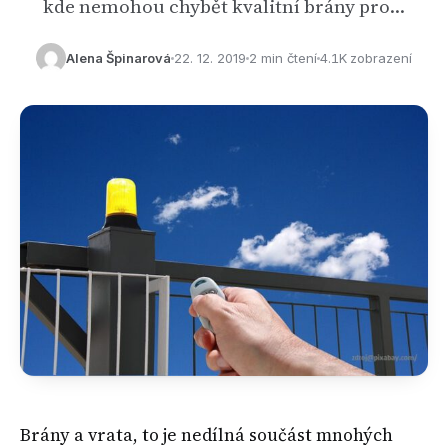
kde nemohou chybět kvalitní brány pro…
Alena Špinarová
22. 12. 2019
2 min čtení
4.1K zobrazení
Brány a vrata, to je nedílná součást mnohých