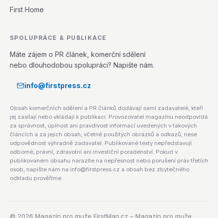
First Home
SPOLUPRÁCE & PUBLIKACE
Máte zájem o PR článek, komerční sdělení
nebo dlouhodobou spolupráci? Napište nám.
info@firstpress.cz
Obsah komerčních sdělení a PR článků dodávají sami zadavatelé, kteří
jej zasílají nebo vkládají k publikaci. Provozovatel magazínu neodpovídá
za správnost, úplnost ani pravdivost informací uvedených v takových
článcích a za jejich obsah, včetně použitých obrázků a odkazů, nese
odpovědnost výhradně zadavatel. Publikované texty nepředstavují
odborné, právní, zdravotní ani investiční poradenství. Pokud v
publikovaném obsahu narazíte na nepřesnost nebo porušení práv třetích
osob, napište nám na info@firstpress.cz a obsah bez zbytečného
odkladu prověříme.
©
2026
Magazín pro muže FirstMan.cz – Magazín pro muže.