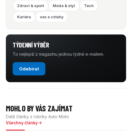
Zdraví & sport
Móda & styl
Tech
Kariéra
sex a vztahy
TÝDENNÍ VÝBĚR
To nejlepší z magazínu jednou týdně e-mailem.
Odebírat
MOHLO BY VÁS ZAJÍMAT
Další články z rubriky Auto-Moto
Všechny články