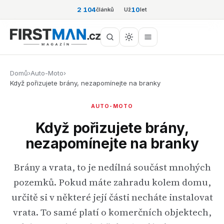
2 104
10
článků
Už
let
Domů
›
Auto-Moto
›
Když pořizujete brány, nezapomínejte na branky
AUTO-MOTO
Když pořizujete brány,
nezapomínejte na branky
Brány a vrata, to je nedílná součást mnohých
pozemků. Pokud máte zahradu kolem domu,
určitě si v některé její části necháte instalovat
vrata. To samé platí o komerčních objektech,