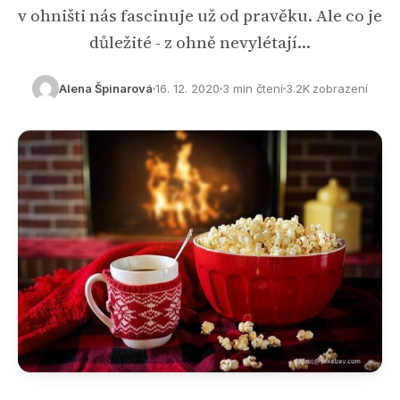
v ohništi nás fascinuje už od pravěku. Ale co je
důležité - z ohně nevylétají…
Alena Špinarová
16. 12. 2020
3 min čtení
3.2K zobrazení