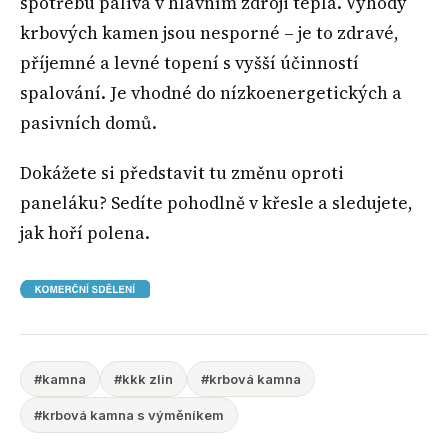
spotřebu paliva v hlavním zdroji tepla. Výhody
krbových kamen jsou nesporné – je to zdravé,
příjemné a levné topení s vyšší účinností
spalování. Je vhodné do nízkoenergetických a
pasivních domů.
Dokážete si představit tu změnu oproti
paneláku? Sedíte pohodlně v křesle a sledujete,
jak hoří polena.
#kamna
#kkk zlin
#krbová kamna
#krbová kamna s výměníkem