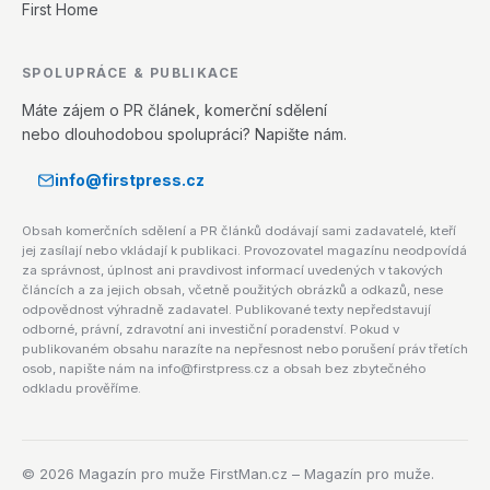
First Home
SPOLUPRÁCE & PUBLIKACE
Máte zájem o PR článek, komerční sdělení
nebo dlouhodobou spolupráci? Napište nám.
info@firstpress.cz
Obsah komerčních sdělení a PR článků dodávají sami zadavatelé, kteří
jej zasílají nebo vkládají k publikaci. Provozovatel magazínu neodpovídá
za správnost, úplnost ani pravdivost informací uvedených v takových
článcích a za jejich obsah, včetně použitých obrázků a odkazů, nese
odpovědnost výhradně zadavatel. Publikované texty nepředstavují
odborné, právní, zdravotní ani investiční poradenství. Pokud v
publikovaném obsahu narazíte na nepřesnost nebo porušení práv třetích
osob, napište nám na info@firstpress.cz a obsah bez zbytečného
odkladu prověříme.
©
2026
Magazín pro muže FirstMan.cz – Magazín pro muže.