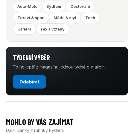
Auto-Moto
Bydlení
Cestování
Zdraví & sport
Móda & styl
Tech
Kariéra
sex a vztahy
TÝDENNÍ VÝBĚR
To nejlepší z magazínu jednou týdně e-mailem.
Odebírat
MOHLO BY VÁS ZAJÍMAT
Další články z rubriky Bydlení