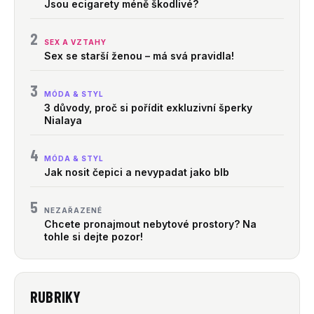
Jsou ecigarety méně škodlivé?
2
SEX A VZTAHY
Sex se starší ženou – má svá pravidla!
3
MÓDA & STYL
3 důvody, proč si pořídit exkluzivní šperky
Nialaya
4
MÓDA & STYL
Jak nosit čepici a nevypadat jako blb
5
NEZAŘAZENÉ
Chcete pronajmout nebytové prostory? Na
tohle si dejte pozor!
RUBRIKY