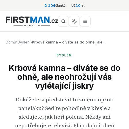
2 104
10
článků
Už
let
Domů
›
Bydlení
›
Krbová kamna – díváte se do ohně, ale…
BYDLENÍ
Krbová kamna – díváte se do
ohně, ale neohrožují vás
vylétající jiskry
Dokážete si představit tu změnu oproti
paneláku? Sedíte pohodlně v křesle a
sledujete, jak hoří polena. Někdy ani
nepotřebujete televizi. Plápolající oheň