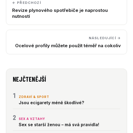
← PŘEDCHOZÍ
Revize plynového spotřebiče je naprostou
nutností
NÁSLEDUJÍCÍ →
Ocelové profily můžete použít téměř na cokoliv
NEJČTENĚJŠÍ
1
ZDRAVÍ & SPORT
Jsou ecigarety méně škodlivé?
2
SEX A VZTAHY
Sex se starší ženou – má svá pravidla!