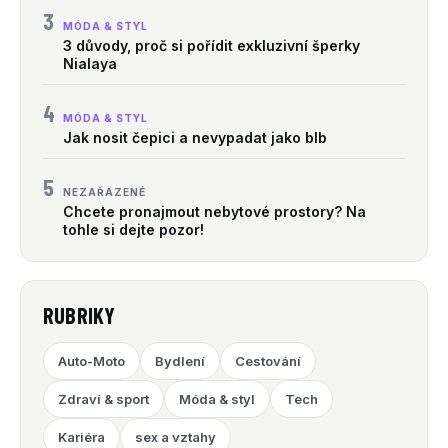
3
MÓDA & STYL
3 důvody, proč si pořídit exkluzivní šperky
Nialaya
4
MÓDA & STYL
Jak nosit čepici a nevypadat jako blb
5
NEZAŘAZENÉ
Chcete pronajmout nebytové prostory? Na
tohle si dejte pozor!
RUBRIKY
Auto-Moto
Bydlení
Cestování
Zdraví & sport
Móda & styl
Tech
Kariéra
sex a vztahy