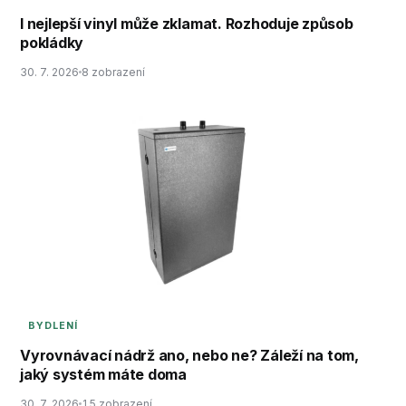
I nejlepší vinyl může zklamat. Rozhoduje způsob
pokládky
30. 7. 2026
8 zobrazení
BYDLENÍ
Vyrovnávací nádrž ano, nebo ne? Záleží na tom,
jaký systém máte doma
30. 7. 2026
15 zobrazení