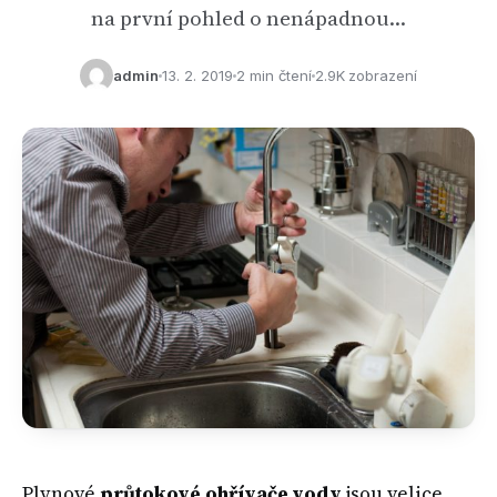
na první pohled o nenápadnou…
admin
13. 2. 2019
2 min čtení
2.9K zobrazení
Plynové
průtokové ohřívače vody
jsou velice