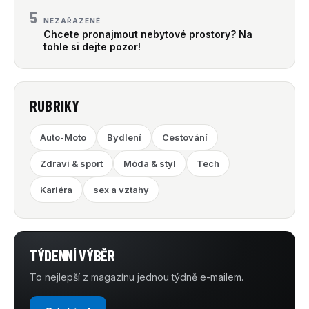
5
NEZAŘAZENÉ
Chcete pronajmout nebytové prostory? Na
tohle si dejte pozor!
RUBRIKY
Auto-Moto
Bydlení
Cestování
Zdraví & sport
Móda & styl
Tech
Kariéra
sex a vztahy
TÝDENNÍ VÝBĚR
To nejlepší z magazínu jednou týdně e-mailem.