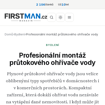
2 104
10
článků
Už
let
Domů
›
Bydlení
›
Profesionální montáž průtokového ohřívače vody
BYDLENÍ
Profesionální montáž
průtokového ohřívače vody
Plynové průtokové ohřívače vody jsou velice
oblíbenými typy spotřebičů v domácnostech i
v komerčních prostorách. Kompaktní
zařízení, která dokáží ohřívat vodu nezávisle
na vytápění dané nemovitosti. I když může jít