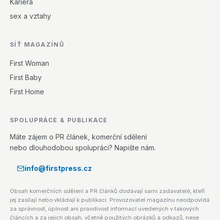
Kariéra
sex a vztahy
SÍŤ MAGAZÍNŮ
First Woman
First Baby
First Home
SPOLUPRÁCE & PUBLIKACE
Máte zájem o PR článek, komerční sdělení
nebo dlouhodobou spolupráci? Napište nám.
info@firstpress.cz
Obsah komerčních sdělení a PR článků dodávají sami zadavatelé, kteří
jej zasílají nebo vkládají k publikaci. Provozovatel magazínu neodpovídá
za správnost, úplnost ani pravdivost informací uvedených v takových
článcích a za jejich obsah, včetně použitých obrázků a odkazů, nese