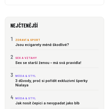
NEJČTENĚJŠÍ
1
ZDRAVÍ & SPORT
Jsou ecigarety méně škodlivé?
2
SEX A VZTAHY
Sex se starší ženou – má svá pravidla!
3
MÓDA & STYL
3 důvody, proč si pořídit exkluzivní šperky
Nialaya
4
MÓDA & STYL
Jak nosit čepici a nevypadat jako blb