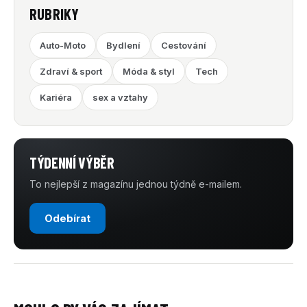
RUBRIKY
Auto-Moto
Bydlení
Cestování
Zdraví & sport
Móda & styl
Tech
Kariéra
sex a vztahy
TÝDENNÍ VÝBĚR
To nejlepší z magazínu jednou týdně e-mailem.
Odebírat