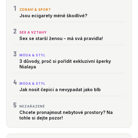
1
ZDRAVÍ & SPORT
Jsou ecigarety méně škodlivé?
2
SEX A VZTAHY
Sex se starší ženou – má svá pravidla!
3
MÓDA & STYL
3 důvody, proč si pořídit exkluzivní šperky
Nialaya
4
MÓDA & STYL
Jak nosit čepici a nevypadat jako blb
5
NEZAŘAZENÉ
Chcete pronajmout nebytové prostory? Na
tohle si dejte pozor!