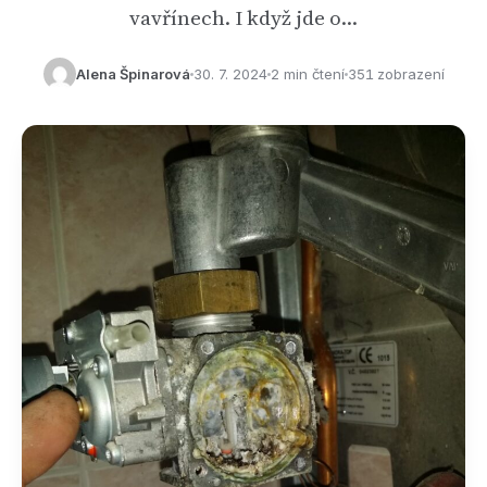
vavřínech. I když jde o…
Alena Špinarová
30. 7. 2024
2 min čtení
351 zobrazení