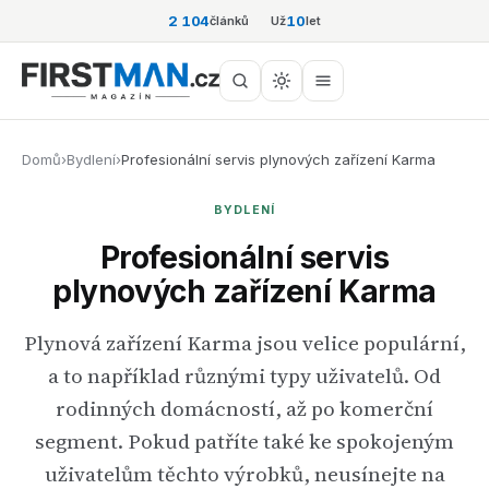
2 104
10
článků
Už
let
Domů
›
Bydlení
›
Profesionální servis plynových zařízení Karma
BYDLENÍ
Profesionální servis
plynových zařízení Karma
Plynová zařízení Karma jsou velice populární,
a to například různými typy uživatelů. Od
rodinných domácností, až po komerční
segment. Pokud patříte také ke spokojeným
uživatelům těchto výrobků, neusínejte na