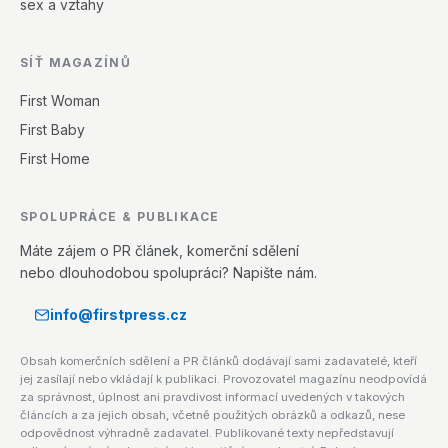
sex a vztahy
SÍŤ MAGAZÍNŮ
First Woman
First Baby
First Home
SPOLUPRÁCE & PUBLIKACE
Máte zájem o PR článek, komerční sdělení
nebo dlouhodobou spolupráci? Napište nám.
info@firstpress.cz
Obsah komerčních sdělení a PR článků dodávají sami zadavatelé, kteří
jej zasílají nebo vkládají k publikaci. Provozovatel magazínu neodpovídá
za správnost, úplnost ani pravdivost informací uvedených v takových
článcích a za jejich obsah, včetně použitých obrázků a odkazů, nese
odpovědnost výhradně zadavatel. Publikované texty nepředstavují