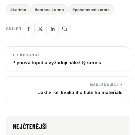
#kartma
#oprava karma
#pohotovost karma
SDÍLET
← PŘEDCHOZÍ
Plynová topidla vyžadují náležitý servis
NÁSLEDUJÍCÍ →
Jakl v roli kvalitního hutního materiálu
NEJČTENĚJŠÍ