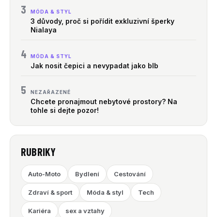
3
MÓDA & STYL
3 důvody, proč si pořídit exkluzivní šperky
Nialaya
4
MÓDA & STYL
Jak nosit čepici a nevypadat jako blb
5
NEZAŘAZENÉ
Chcete pronajmout nebytové prostory? Na
tohle si dejte pozor!
RUBRIKY
Auto-Moto
Bydlení
Cestování
Zdraví & sport
Móda & styl
Tech
Kariéra
sex a vztahy