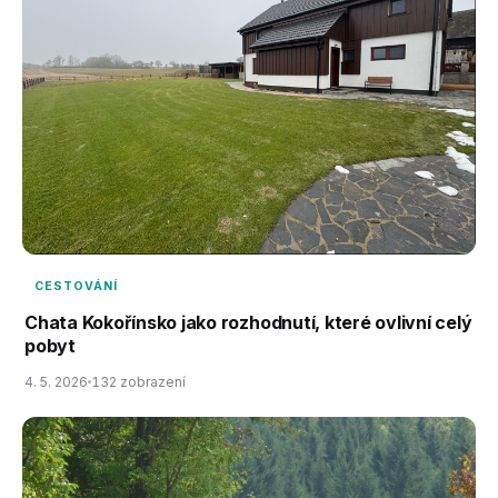
CESTOVÁNÍ
Chata Kokořínsko jako rozhodnutí, které ovlivní celý
pobyt
4. 5. 2026
132 zobrazení