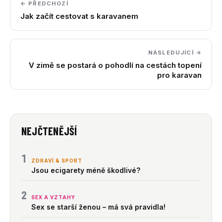
← PŘEDCHOZÍ
Jak začít cestovat s karavanem
NÁSLEDUJÍCÍ →
V zimě se postará o pohodlí na cestách topení
pro karavan
NEJČTENĚJŠÍ
1
ZDRAVÍ & SPORT
Jsou ecigarety méně škodlivé?
2
SEX A VZTAHY
Sex se starší ženou – má svá pravidla!