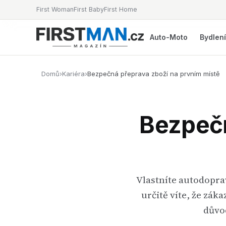
First Woman
First Baby
First Home
Auto-Moto
Bydlen
Domů
›
Kariéra
›
Bezpečná přeprava zboží na prvním místě
Bezpečn
Vlastníte autodoprav
určitě víte, že zá
důvo