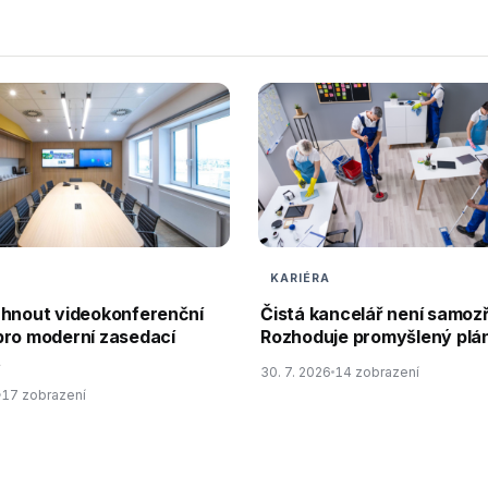
KARIÉRA
rhnout videokonferenční
Čistá kancelář není samoz
pro moderní zasedací
Rozhoduje promyšlený plán
t
30. 7. 2026
14 zobrazení
17 zobrazení