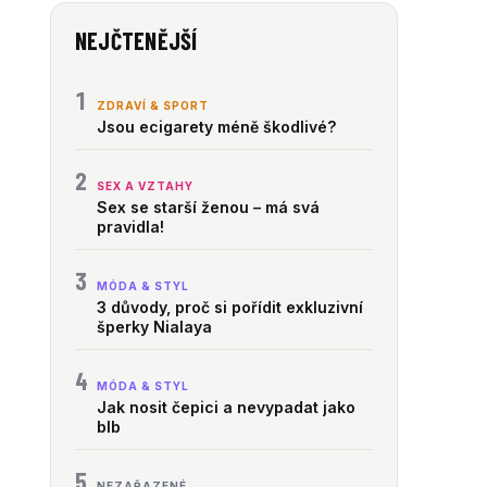
NEJČTENĚJŠÍ
1
ZDRAVÍ & SPORT
Jsou ecigarety méně škodlivé?
2
SEX A VZTAHY
Sex se starší ženou – má svá
pravidla!
3
MÓDA & STYL
3 důvody, proč si pořídit exkluzivní
šperky Nialaya
4
MÓDA & STYL
Jak nosit čepici a nevypadat jako
blb
5
NEZAŘAZENÉ