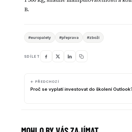
B.
#europalety
#přeprava
#zboží
SDÍLET
← PŘEDCHOZÍ
Proč se vyplatí investovat do školení Outlook
MOHLO BY VÁS ZAJÍMAT