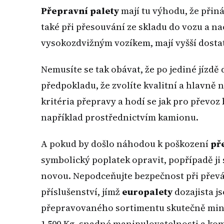
Přepravní palety
mají tu výhodu, že přin
také při přesouvání ze skladu do vozu a na
vysokozdvižným vozíkem, mají vyšší dosta
Nemusíte se tak obávat, že po jediné jízdě
předpokladu, že zvolíte kvalitní a hlavně
kritéria přepravy a hodí se jak pro převo
například prostřednictvím kamionu.
A pokud by došlo náhodou k poškození
př
symbolický poplatek opravit, popřípadě ji 
novou. Nepodceňujte bezpečnost při převá
příslušenství, jímž
europalety
dozajista js
přepravovaného sortimentu skutečně minimá
1 500 Kg, snadné manipulovatelnosti a ko