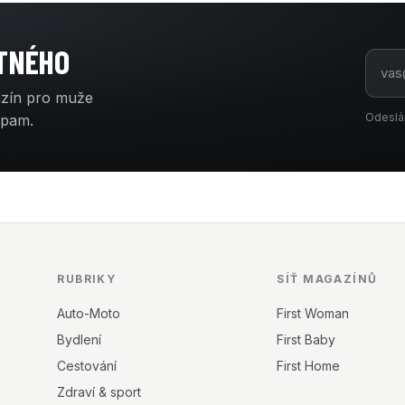
ATNÉHO
azín pro muže
Odeslá
spam.
RUBRIKY
SÍŤ MAGAZÍNŮ
Auto-Moto
First Woman
Bydlení
First Baby
Cestování
First Home
Zdraví & sport