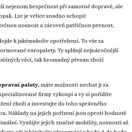
áší nejenom bezpečnost při samotné dopravě, ale
opak. Lze je velice snadno uchopit
tečnou nosnost a zároveň patřičnou pevnost.
 dojde k jakémukoliv opotřebení. To vše za
 normované europalety. Ty splňují nejnáročnější
z běžných věcí, tak hromadný přesun zboží
epravní palety
, máte možnosti nechat ji za
specializované firmy vykoupí a vy si pořídíte
žení zboží a investujte do toho správného
ou. Náklady na jejich pořízení jsou oproti hodnotě
lní. Využijte jejich značné mobility, nosnosti až
mfortu při jakémkoliv přesouvání z bodu A do bodu