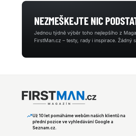
NEZMEŠKEJTE NIC PODST
Jednou týdně výběr toho nejlepšího z Mag
FirstMan.cz – testy, rady i inspirace. Žádný 
Už 10 let pomáháme webům našich klientů na
přední pozice ve vyhledávání Google a
Seznam.cz.