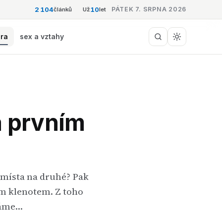
2 104
10
PÁTEK 7. SRPNA 2026
článků
Už
let
éra
sex a vztahy
a prvním
o místa na druhé? Pak
ým klenotem. Z toho
máme…