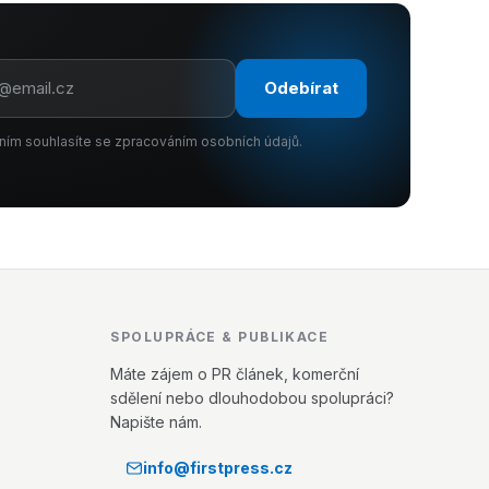
Odebírat
ním souhlasíte se zpracováním osobních údajů.
SPOLUPRÁCE & PUBLIKACE
Máte zájem o PR článek, komerční
sdělení nebo dlouhodobou spolupráci?
Napište nám.
info@firstpress.cz