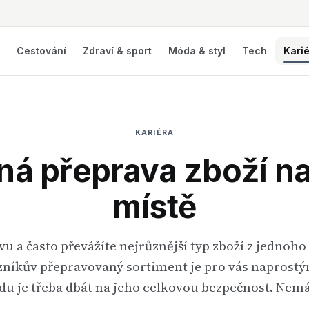
í
Cestování
Zdraví & sport
Móda & styl
Tech
Kari
KARIÉRA
á přeprava zboží n
místě
u a často převážíte nejrůznější typ zboží z jednoh
kazníkův přepravovaný sortiment je pro vás naprost
du je třeba dbát na jeho celkovou bezpečnost. Ne