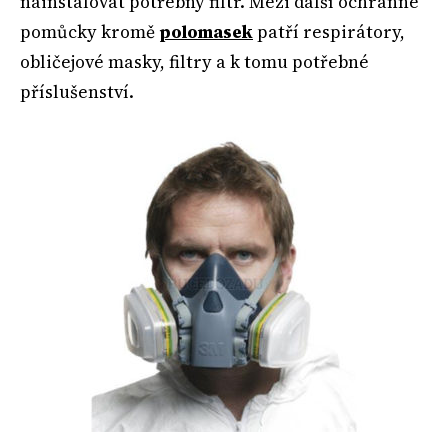
nainstalovat potřebný filtr. Mezi další ochranné
pomůcky kromě
polomasek
patří respirátory,
obličejové masky, filtry a k tomu potřebné
příslušenství.