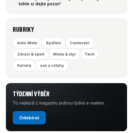
tohle si dejte pozor!
RUBRIKY
Auto-Moto
Bydlení
Cestování
Zdraví & sport
Móda & styl
Tech
Kariéra
sex a vztahy
TÝDENNÍ VÝBĚR
To nejlepší z magazínu jednou týdně e-mailem.
Odebírat