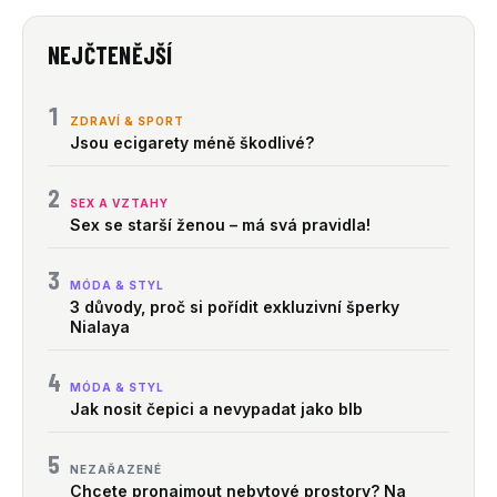
NEJČTENĚJŠÍ
1
ZDRAVÍ & SPORT
Jsou ecigarety méně škodlivé?
2
SEX A VZTAHY
Sex se starší ženou – má svá pravidla!
3
MÓDA & STYL
3 důvody, proč si pořídit exkluzivní šperky
Nialaya
4
MÓDA & STYL
Jak nosit čepici a nevypadat jako blb
5
NEZAŘAZENÉ
Chcete pronajmout nebytové prostory? Na