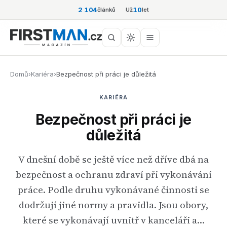
2 104
10
článků
Už
let
Domů
›
Kariéra
›
Bezpečnost při práci je důležitá
KARIÉRA
Bezpečnost při práci je
důležitá
V dnešní době se ještě více než dříve dbá na
bezpečnost a ochranu zdraví při vykonávání
práce. Podle druhu vykonávané činnosti se
dodržují jiné normy a pravidla. Jsou obory,
které se vykonávají uvnitř v kanceláři a…