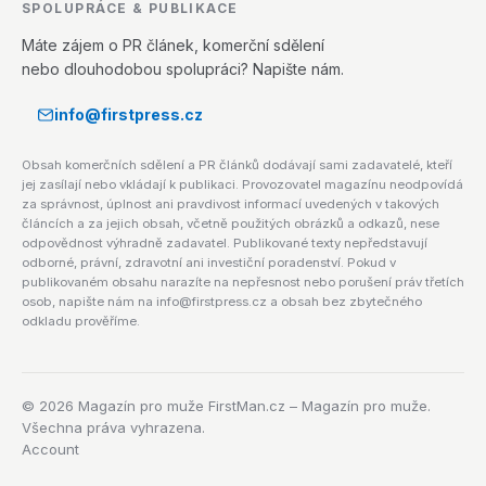
SPOLUPRÁCE & PUBLIKACE
Máte zájem o PR článek, komerční sdělení
nebo dlouhodobou spolupráci? Napište nám.
info@firstpress.cz
Obsah komerčních sdělení a PR článků dodávají sami zadavatelé, kteří
jej zasílají nebo vkládají k publikaci. Provozovatel magazínu neodpovídá
za správnost, úplnost ani pravdivost informací uvedených v takových
článcích a za jejich obsah, včetně použitých obrázků a odkazů, nese
odpovědnost výhradně zadavatel. Publikované texty nepředstavují
odborné, právní, zdravotní ani investiční poradenství. Pokud v
publikovaném obsahu narazíte na nepřesnost nebo porušení práv třetích
osob, napište nám na info@firstpress.cz a obsah bez zbytečného
odkladu prověříme.
©
2026
Magazín pro muže FirstMan.cz – Magazín pro muže.
Všechna práva vyhrazena.
Account