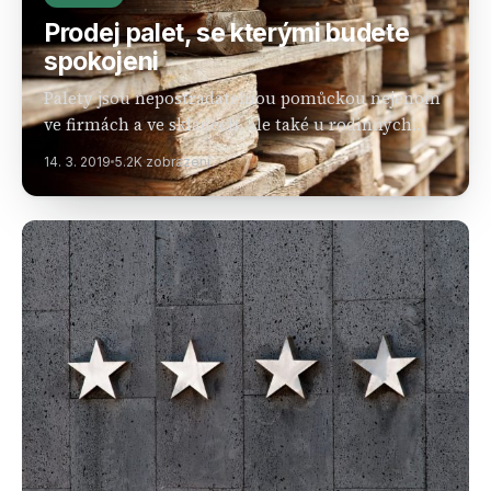
Prodej palet, se kterými budete
spokojeni
Palety jsou nepostradatelnou pomůckou nejenom
ve firmách a ve skladech, ale také u rodinných
domů. Tento prvek je totiž ideálním doplňkem pro
14. 3. 2019
5.2K zobrazení
skladování nejrůznějších věcí. Nemusí to být
jenom zboží skladované…