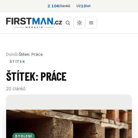
2 104
10
článků
Už
let
Domů
›
Štítek: Práce
ŠTÍTEK
ŠTÍTEK: PRÁCE
20 článků
BYDLENÍ