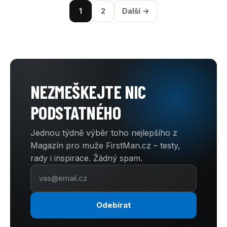
1
2
Další →
NEZMEŠKEJTE NIC
PODSTATNÉHO
Jednou týdně výběr toho nejlepšího z
Magazín pro muže FirstMan.cz – testy,
rady i inspirace. Žádný spam.
Odebírat