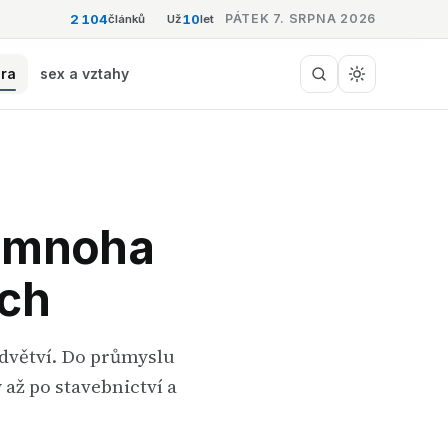
2 104
10
PÁTEK 7. SRPNA 2026
článků
Už
let
éra
sex a vztahy
v mnoha
ích
odvětví. Do průmyslu
až po stavebnictví a