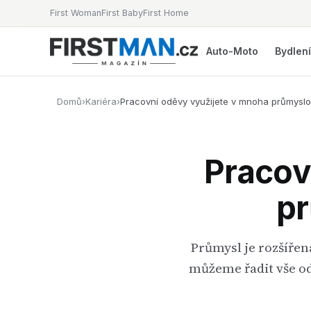
First Woman
First Baby
First Home
Auto-Moto
Bydlen
Domů
›
Kariéra
›
Pracovní oděvy využijete v mnoha průmysl
Pracov
pr
Průmysl je rozšířen
můžeme řadit vše od