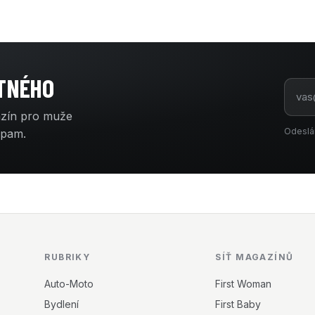
ATNÉHO
azín pro muže
Odeslá
spam.
RUBRIKY
SÍŤ MAGAZÍNŮ
Auto-Moto
First Woman
Bydlení
First Baby