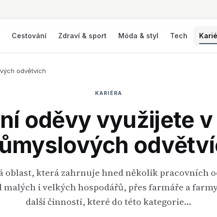
í
Cestování
Zdraví & sport
Móda & styl
Tech
Kari
ových odvětvích
KARIÉRA
ní oděvy využijete 
ůmyslových odvětv
á oblast, která zahrnuje hned několik pracovních 
 malých i velkých hospodářů, přes farmáře a farmy 
další činnosti, které do této kategorie…