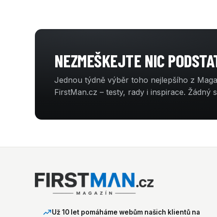
NEZMEŠKEJTE NIC PODST
Jednou týdně výběr toho nejlepšího z Mag
FirstMan.cz – testy, rady i inspirace. Žádný 
Už 10 let pomáháme webům našich klientů na