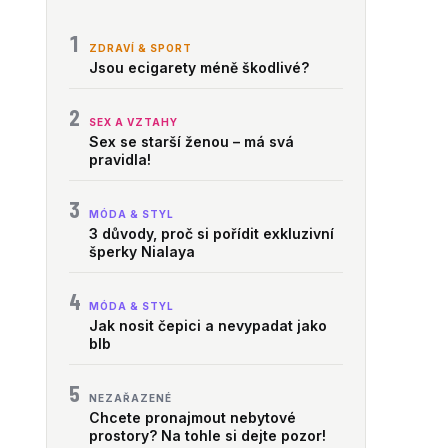
1
ZDRAVÍ & SPORT
Jsou ecigarety méně škodlivé?
2
SEX A VZTAHY
Sex se starší ženou – má svá
pravidla!
3
MÓDA & STYL
3 důvody, proč si pořídit exkluzivní
šperky Nialaya
4
MÓDA & STYL
Jak nosit čepici a nevypadat jako
blb
5
NEZAŘAZENÉ
Chcete pronajmout nebytové
prostory? Na tohle si dejte pozor!