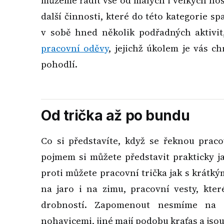
můžeme řadit vše od malých i velkých hos
další činnosti, které do této kategorie sp
v sobě hned několik podřadných aktivit,
pracovní oděvy
, jejichž úkolem je vás c
pohodlí.
Od trička až po bundu
Co si představíte, když se řeknou praco
pojmem si můžete představit prakticky ja
proti můžete pracovní trička jak s krátk
na jaro i na zimu, pracovní vesty, kte
drobností. Zapomenout nesmíme na p
nohavicemi, jiné mají podobu kraťas a jsou