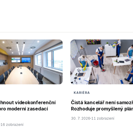
KARIÉRA
rhnout videokonferenční
Čistá kancelář není samoz
pro moderní zasedací
Rozhoduje promyšlený plán
t
30. 7. 2026
11 zobrazení
16 zobrazení