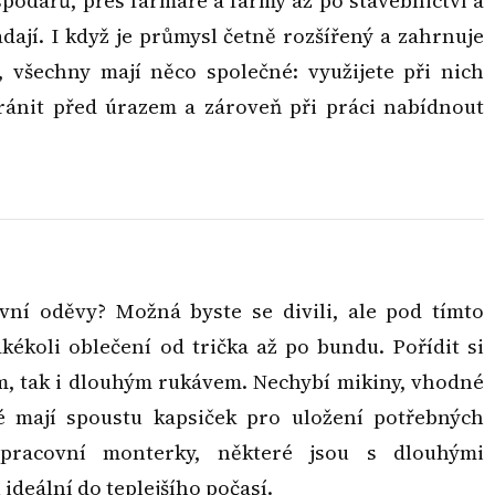
podářů, přes farmáře a farmy až po stavebnictví a
adají. I když je průmysl četně rozšířený a zahrnuje
 všechny mají něco společné: využijete při nich
hránit před úrazem a zároveň při práci nabídnout
vní oděvy? Možná byste se divili, ale pod tímto
kékoli oblečení od trička až po bundu. Pořídit si
ým, tak i dlouhým rukávem. Nechybí mikiny, vhodné
ré mají spoustu kapsiček pro uložení potřebných
racovní monterky, některé jsou s dlouhými
 ideální do teplejšího počasí.