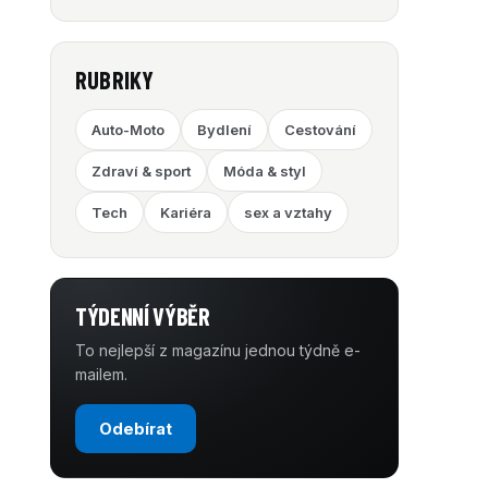
RUBRIKY
Auto-Moto
Bydlení
Cestování
Zdraví & sport
Móda & styl
Tech
Kariéra
sex a vztahy
TÝDENNÍ VÝBĚR
To nejlepší z magazínu jednou týdně e-
mailem.
Odebírat