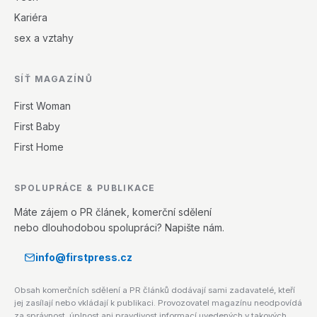
Kariéra
sex a vztahy
SÍŤ MAGAZÍNŮ
First Woman
First Baby
First Home
SPOLUPRÁCE & PUBLIKACE
Máte zájem o PR článek, komerční sdělení
nebo dlouhodobou spolupráci? Napište nám.
info@firstpress.cz
Obsah komerčních sdělení a PR článků dodávají sami zadavatelé, kteří
jej zasílají nebo vkládají k publikaci. Provozovatel magazínu neodpovídá
za správnost, úplnost ani pravdivost informací uvedených v takových