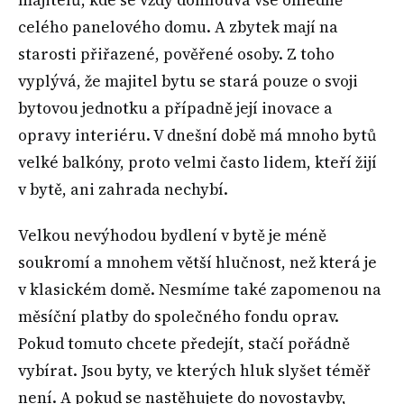
majitelů, kde se vždy domlouvá vše ohledně
celého panelového domu. A zbytek mají na
starosti přiřazené, pověřené osoby. Z toho
vyplývá, že majitel bytu se stará pouze o svoji
bytovou jednotku a případně její inovace a
opravy interiéru. V dnešní době má mnoho bytů
velké balkóny, proto velmi často lidem, kteří žijí
v bytě, ani zahrada nechybí.
Velkou nevýhodou bydlení v bytě je méně
soukromí a mnohem větší hlučnost, než která je
v klasickém domě. Nesmíme také zapomenou na
měsíční platby do společného fondu oprav.
Pokud tomuto chcete předejít, stačí pořádně
vybírat. Jsou byty, ve kterých hluk slyšet téměř
není. A pokud se nastěhujete do novostavby,