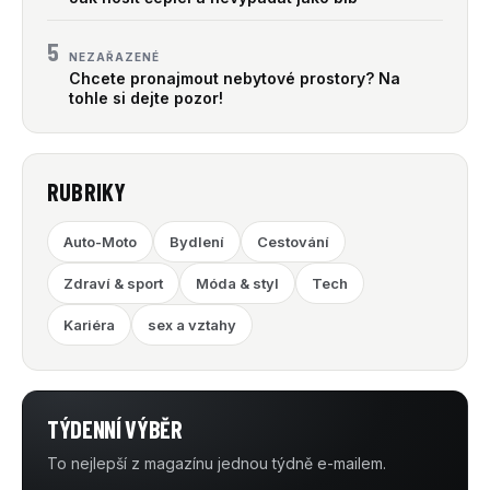
5
NEZAŘAZENÉ
Chcete pronajmout nebytové prostory? Na
tohle si dejte pozor!
RUBRIKY
Auto-Moto
Bydlení
Cestování
Zdraví & sport
Móda & styl
Tech
Kariéra
sex a vztahy
TÝDENNÍ VÝBĚR
To nejlepší z magazínu jednou týdně e-mailem.