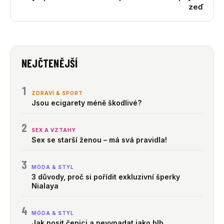
zeď
NEJČTENĚJŠÍ
1
ZDRAVÍ & SPORT
Jsou ecigarety méně škodlivé?
2
SEX A VZTAHY
Sex se starší ženou – má svá pravidla!
3
MÓDA & STYL
3 důvody, proč si pořídit exkluzivní šperky
Nialaya
4
MÓDA & STYL
Jak nosit čepici a nevypadat jako blb