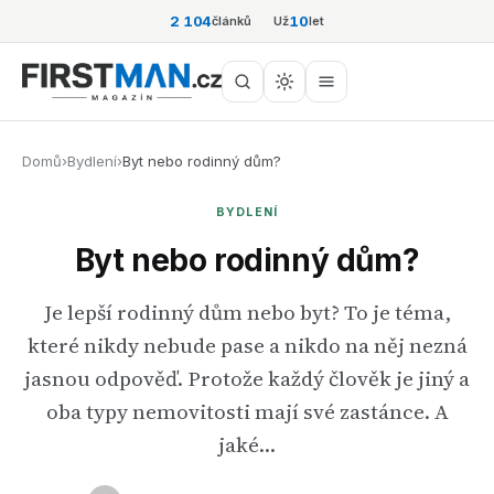
2 104
10
článků
Už
let
Domů
›
Bydlení
›
Byt nebo rodinný dům?
BYDLENÍ
Byt nebo rodinný dům?
Je lepší rodinný dům nebo byt? To je téma,
které nikdy nebude pase a nikdo na něj nezná
jasnou odpověď. Protože každý člověk je jiný a
oba typy nemovitosti mají své zastánce. A
jaké…