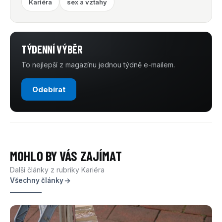
Kariéra
sex a vztahy
TÝDENNÍ VÝBĚR
To nejlepší z magazínu jednou týdně e-mailem.
Odebírat
MOHLO BY VÁS ZAJÍMAT
Další články z rubriky Kariéra
Všechny články