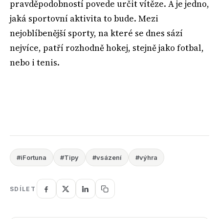
pravděpodobností povede určit vítěze. A je jedno,
jaká sportovní aktivita to bude. Mezi
nejoblíbenější sporty, na které se dnes sází
nejvíce, patří rozhodně hokej, stejně jako fotbal,
nebo i tenis.
#iFortuna
#Tipy
#vsázení
#výhra
SDÍLET