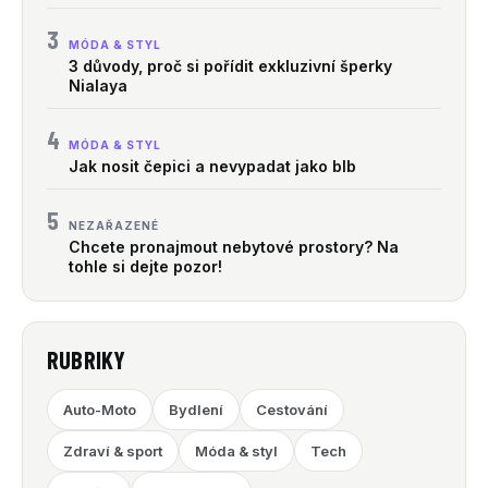
3
MÓDA & STYL
3 důvody, proč si pořídit exkluzivní šperky
Nialaya
4
MÓDA & STYL
Jak nosit čepici a nevypadat jako blb
5
NEZAŘAZENÉ
Chcete pronajmout nebytové prostory? Na
tohle si dejte pozor!
RUBRIKY
Auto-Moto
Bydlení
Cestování
Zdraví & sport
Móda & styl
Tech