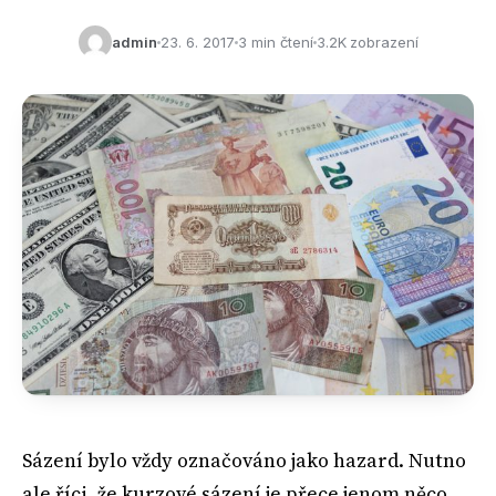
admin
23. 6. 2017
3 min čtení
3.2K zobrazení
Sázení bylo vždy označováno jako hazard. Nutno
ale říci, že kurzové sázení je přece jenom něco,