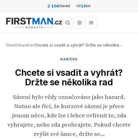
2 104
10
článků
Už
let
Domů
›
Kariéra
›
Chcete si vsadit a vyhrát? Držte se několika…
KARIÉRA
Chcete si vsadit a vyhrát?
Držte se několika rad
Sázení bylo vždy označováno jako hazard.
Nutno ale říci, že kurzové sázení je přece
jenom něco, kde lze i lehce ovlivnit to, zda
vyhrajete, nebo zda prohrajete. Pokud chcete
zvýšit své šance, držte se…