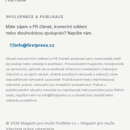
SPOLUPRÁCE & PUBLIKACE
Máte zájem o PR článek, komerční sdělení
nebo dlouhodobou spolupráci? Napište nám.
info@firstpress.cz
Obsah komerčních sdělení a PR článků dodávají sami zadavatelé, kteří
jej zasílají nebo vkládají k publikaci. Provozovatel magazínu neodpovídá
za správnost, úplnost ani pravdivost informací uvedených v takových
článcích a za jejich obsah, včetně použitých obrázků a odkazů, nese
odpovědnost výhradně zadavatel. Publikované texty nepředstavují
odborné, právní, zdravotní ani investiční poradenství. Pokud v
publikovaném obsahu narazíte na nepřesnost nebo porušení práv třetích
osob, napište nám na info@firstpress.cz a obsah bez zbytečného
odkladu prověříme.
©
2026
Magazín pro muže FirstMan.cz – Magazín pro muže.
Všechna práva vyhrazena.