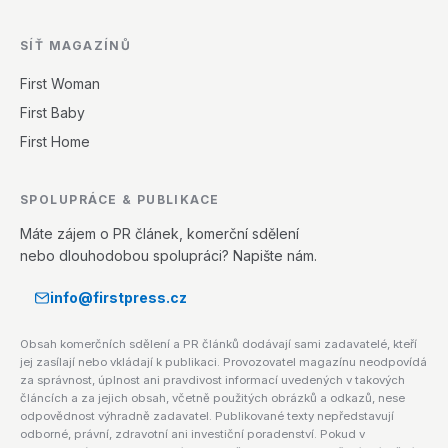
SÍŤ MAGAZÍNŮ
First Woman
First Baby
First Home
SPOLUPRÁCE & PUBLIKACE
Máte zájem o PR článek, komerční sdělení
nebo dlouhodobou spolupráci? Napište nám.
info@firstpress.cz
Obsah komerčních sdělení a PR článků dodávají sami zadavatelé, kteří
jej zasílají nebo vkládají k publikaci. Provozovatel magazínu neodpovídá
za správnost, úplnost ani pravdivost informací uvedených v takových
článcích a za jejich obsah, včetně použitých obrázků a odkazů, nese
odpovědnost výhradně zadavatel. Publikované texty nepředstavují
odborné, právní, zdravotní ani investiční poradenství. Pokud v