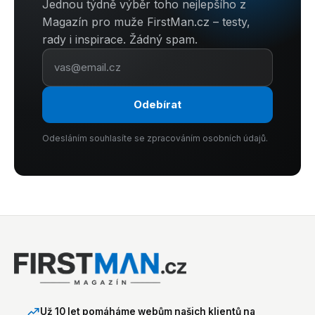
Jednou týdně výběr toho nejlepšího z
Magazín pro muže FirstMan.cz – testy,
rady i inspirace. Žádný spam.
Odebírat
Odesláním souhlasíte se zpracováním osobních údajů.
Už 10 let pomáháme webům našich klientů na