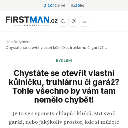
2 104
10
článků
Už
let
Domů
›
Bydlení
›
Chystáte se otevřít vlastní kůlničku, truhlárnu či garáž?…
BYDLENÍ
Chystáte se otevřít vlastní
kůlničku, truhlárnu či garáž?
Tohle všechno by vám tam
nemělo chybět!
Je to sen spousty chlapů i kluků. Mít svoji
garáž, nebo jakýkoliv prostor, kde si můžete