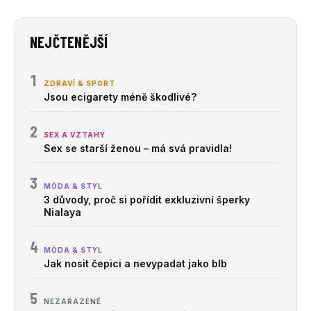
NEJČTENĚJŠÍ
1
ZDRAVÍ & SPORT
Jsou ecigarety méně škodlivé?
2
SEX A VZTAHY
Sex se starší ženou – má svá pravidla!
3
MÓDA & STYL
3 důvody, proč si pořídit exkluzivní šperky
Nialaya
4
MÓDA & STYL
Jak nosit čepici a nevypadat jako blb
5
NEZAŘAZENÉ