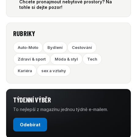
Chcete pronajmout nebytové prostory? Na
tohle si dejte pozor!
RUBRIKY
Auto-Moto
Bydlení
Cestování
Zdraví & sport
Móda & styl
Tech
Kariéra
sex a vztahy
TÝDENNÍ VÝBĚR
To nejlepší z magazínu jednou týdně e-mailem.
Odebírat