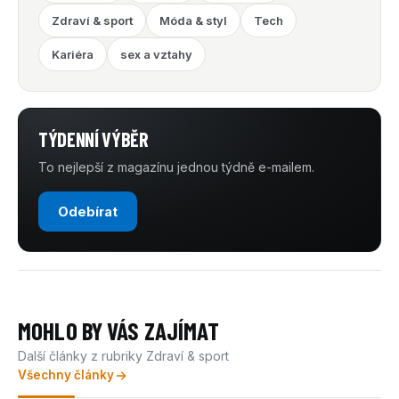
Zdraví & sport
Móda & styl
Tech
Kariéra
sex a vztahy
TÝDENNÍ VÝBĚR
To nejlepší z magazínu jednou týdně e-mailem.
Odebírat
MOHLO BY VÁS ZAJÍMAT
Další články z rubriky Zdraví & sport
Všechny články