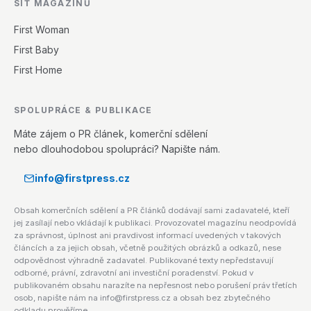
SÍŤ MAGAZÍNŮ
First Woman
First Baby
First Home
SPOLUPRÁCE & PUBLIKACE
Máte zájem o PR článek, komerční sdělení
nebo dlouhodobou spolupráci? Napište nám.
info@firstpress.cz
Obsah komerčních sdělení a PR článků dodávají sami zadavatelé, kteří
jej zasílají nebo vkládají k publikaci. Provozovatel magazínu neodpovídá
za správnost, úplnost ani pravdivost informací uvedených v takových
článcích a za jejich obsah, včetně použitých obrázků a odkazů, nese
odpovědnost výhradně zadavatel. Publikované texty nepředstavují
odborné, právní, zdravotní ani investiční poradenství. Pokud v
publikovaném obsahu narazíte na nepřesnost nebo porušení práv třetích
osob, napište nám na info@firstpress.cz a obsah bez zbytečného
odkladu prověříme.