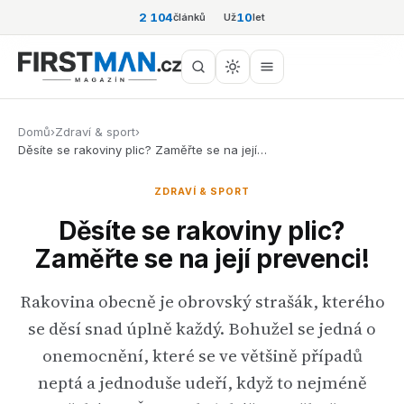
2 104
10
článků
Už
let
Domů
›
Zdraví & sport
›
Děsíte se rakoviny plic? Zaměřte se na její…
ZDRAVÍ & SPORT
Děsíte se rakoviny plic?
Zaměřte se na její prevenci!
Rakovina obecně je obrovský strašák, kterého
se děsí snad úplně každý. Bohužel se jedná o
onemocnění, které se ve většině případů
neptá a jednoduše udeří, když to nejméně