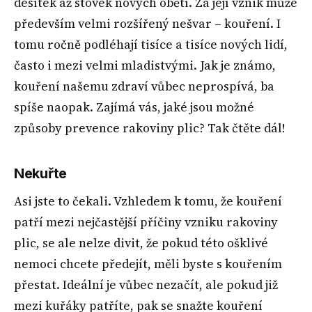
desítek až stovek nových obětí. Za její vznik může
především velmi rozšířený nešvar – kouření. I
tomu ročně podléhají tisíce a tisíce nových lidí,
často i mezi velmi mladistvými. Jak je známo,
kouření našemu zdraví vůbec neprospívá, ba
spíše naopak. Zajímá vás, jaké jsou možné
způsoby prevence rakoviny plic? Tak čtěte dál!
Nekuřte
Asi jste to čekali. Vzhledem k tomu, že kouření
patří mezi nejčastější příčiny vzniku rakoviny
plic, se ale nelze divit, že pokud této ošklivé
nemoci chcete předejít, měli byste s kouřením
přestat. Ideální je vůbec nezačít, ale pokud již
mezi kuřáky patříte, pak se snažte kouření