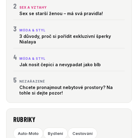
2
SEX A VZTAHY
Sex se starší ženou – má svá pravidla!
3
MÓDA & STYL
3 důvody, proč si pořídit exkluzivní šperky
Nialaya
4
MÓDA & STYL
Jak nosit čepici a nevypadat jako blb
5
NEZAŘAZENÉ
Chcete pronajmout nebytové prostory? Na
tohle si dejte pozor!
RUBRIKY
Auto-Moto
Bydlení
Cestování