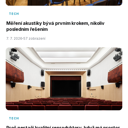
TECH
Měření akustiky bývá prvním krokem, nikoliv
posledním řešením
7. 7. 2026
57 zobrazení
TECH
Proč nestačí kvalitní reproduktory, když má prostor