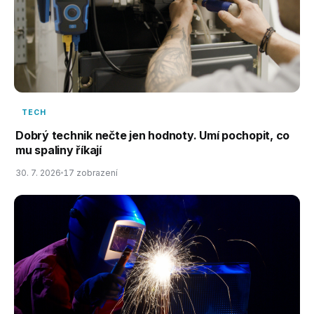
TECH
Dobrý technik nečte jen hodnoty. Umí pochopit, co
mu spaliny říkají
30. 7. 2026
17 zobrazení