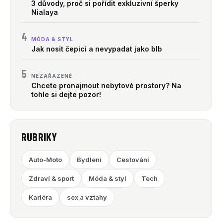
3 důvody, proč si pořídit exkluzivní šperky
Nialaya
4
MÓDA & STYL
Jak nosit čepici a nevypadat jako blb
5
NEZAŘAZENÉ
Chcete pronajmout nebytové prostory? Na
tohle si dejte pozor!
RUBRIKY
Auto-Moto
Bydlení
Cestování
Zdraví & sport
Móda & styl
Tech
Kariéra
sex a vztahy