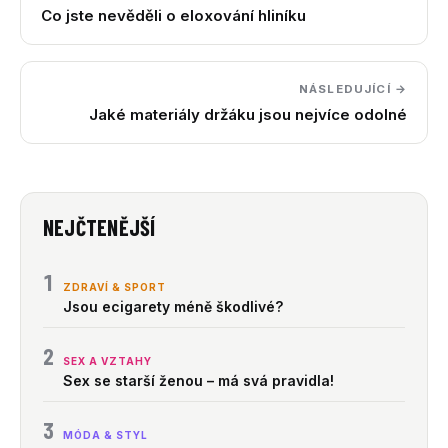
Co jste nevěděli o eloxování hliníku
NÁSLEDUJÍCÍ →
Jaké materiály držáku jsou nejvíce odolné
NEJČTENĚJŠÍ
1
ZDRAVÍ & SPORT
Jsou ecigarety méně škodlivé?
2
SEX A VZTAHY
Sex se starší ženou – má svá pravidla!
3
MÓDA & STYL