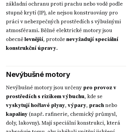
základní ochranu proti prachu nebo vodě podle
stupně krytí (IP), ale nejsou konstruovány pro
práci v nebezpečných prostředích s výbušnými
atmosférami. Běžné elektrické motory jsou
obecně
levnější
, protože
nevyžadují speciální
konstrukční úpravy
.
Nevýbušné motory
Nevýbušné motory jsou určeny
pro provoz v
prostředích s rizikem výbuchu
, kde se
vyskytují hořlavé plyny
,
výpary
,
prach
nebo
kapaliny
(např. rafinerie, chemický průmysl,
doly, lakovny). Mají speciální konstrukci, která
zabraňuje tomu, aby jakékoli vnitřní jiskření,