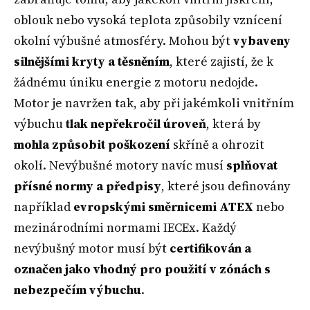
oblouk nebo vysoká teplota způsobily vznícení
okolní výbušné atmosféry. Mohou být
vybaveny
silnějšími kryty a těsněním
, které zajistí, že k
žádnému úniku energie z motoru nedojde.
Motor je navržen tak, aby při jakémkoli vnitřním
výbuchu
tlak nepřekročil úroveň
, která by
mohla způsobit poškození
skříně a ohrozit
okolí. Nevýbušné motory navíc musí
splňovat
přísné normy a předpisy
, které jsou definovány
například
evropskými směrnicemi ATEX
nebo
mezinárodními normami IECEx. Každý
nevýbušný motor musí být
certifikován a
označen jako vhodný pro použití v zónách s
nebezpečím výbuchu
.