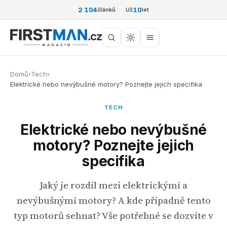
2 104
10
článků
Už
let
Domů
›
Tech
›
Elektrické nebo nevýbušné motory? Poznejte jejich specifika
TECH
Elektrické nebo nevýbušné
motory? Poznejte jejich
specifika
Jaký je rozdíl mezi elektrickými a
nevýbušnými motory? A kde případně tento
typ motorů sehnat? Vše potřebné se dozvíte v