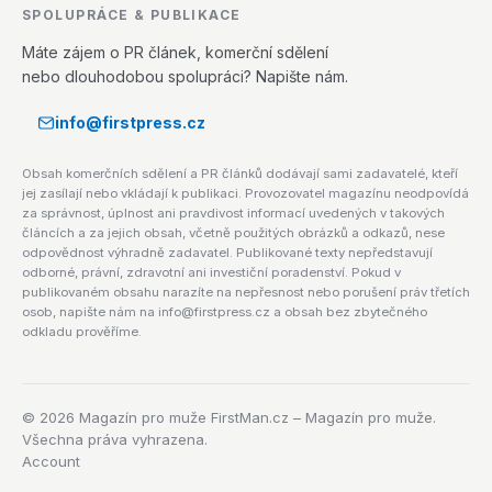
SPOLUPRÁCE & PUBLIKACE
Máte zájem o PR článek, komerční sdělení
nebo dlouhodobou spolupráci? Napište nám.
info@firstpress.cz
Obsah komerčních sdělení a PR článků dodávají sami zadavatelé, kteří
jej zasílají nebo vkládají k publikaci. Provozovatel magazínu neodpovídá
za správnost, úplnost ani pravdivost informací uvedených v takových
článcích a za jejich obsah, včetně použitých obrázků a odkazů, nese
odpovědnost výhradně zadavatel. Publikované texty nepředstavují
odborné, právní, zdravotní ani investiční poradenství. Pokud v
publikovaném obsahu narazíte na nepřesnost nebo porušení práv třetích
osob, napište nám na info@firstpress.cz a obsah bez zbytečného
odkladu prověříme.
©
2026
Magazín pro muže FirstMan.cz – Magazín pro muže.
Všechna práva vyhrazena.
Account