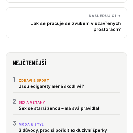
NÁSLEDUJÍCÍ →
Jak se pracuje se zvukem v uzavřených
prostorách?
NEJČTENĚJŠÍ
1
ZDRAVÍ & SPORT
Jsou ecigarety méně škodlivé?
2
SEX A VZTAHY
Sex se starší ženou – má svá pravidla!
3
MÓDA & STYL
3 důvody, proč si pořídit exkluzivní šperky