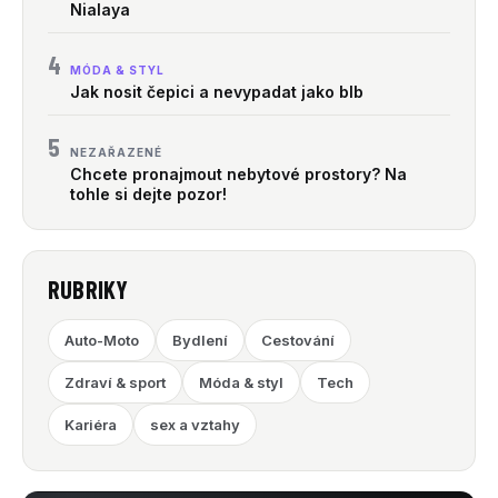
Nialaya
4
MÓDA & STYL
Jak nosit čepici a nevypadat jako blb
5
NEZAŘAZENÉ
Chcete pronajmout nebytové prostory? Na
tohle si dejte pozor!
RUBRIKY
Auto-Moto
Bydlení
Cestování
Zdraví & sport
Móda & styl
Tech
Kariéra
sex a vztahy