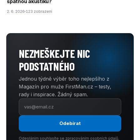
špatnou akustiku?
2. 6. 2026
123 zobrazení
NEZMEŠKEJTE NIC
PODSTATNÉHO
Jednou týdně výběr toho nejlepšího z
Magazín pro muže FirstMan.cz – testy,
rady i inspirace. Žádný spam.
Odebírat
Odesláním souhlasíte se zpracováním osobních údajů.