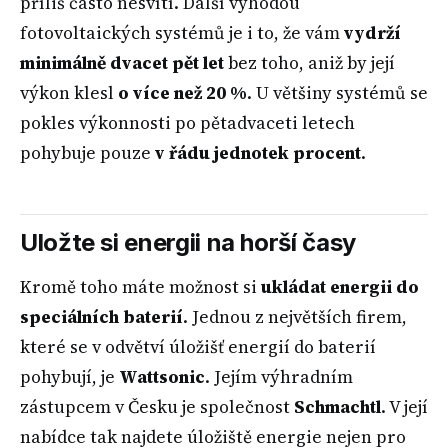
příliš často nesvítí. Další výhodou
fotovoltaických systémů je i to, že vám
vydrží
minimálně dvacet pět let
bez toho, aniž by její
výkon klesl
o více než 20 %
. U většiny systémů se
pokles výkonnosti po pětadvaceti letech
pohybuje pouze
v řádu jednotek procent
.
Uložte si energii na horší časy
Kromě toho máte možnost si
ukládat energii do
speciálních baterií
. Jednou z největších firem,
které se v odvětví úložišť energií do baterií
pohybují, je
Wattsonic
. Jejím výhradním
zástupcem v Česku je společnost
Schmachtl
. V její
nabídce tak najdete úložiště energie nejen pro