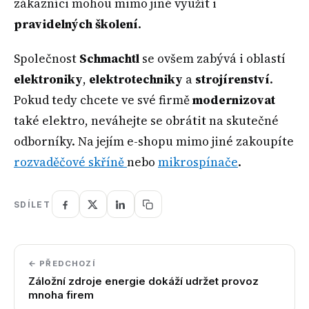
zákazníci mohou mimo jiné využít i
pravidelných školení
.
Společnost
Schmachtl
se ovšem zabývá i oblastí
elektroniky
,
elektrotechniky
a
strojírenství
.
Pokud tedy chcete ve své firmě
modernizovat
také elektro, neváhejte se obrátit na skutečné
odborníky. Na jejím e-shopu mimo jiné zakoupíte
rozvaděčové skříně
nebo
mikrospínače
.
SDÍLET
← PŘEDCHOZÍ
Záložní zdroje energie dokáží udržet provoz
mnoha firem