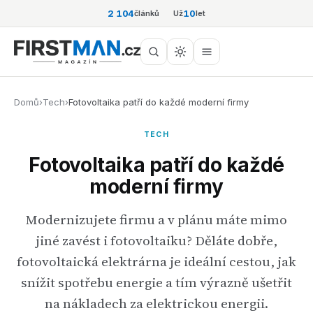
2 104
10
článků
Už
let
Domů
›
Tech
›
Fotovoltaika patří do každé moderní firmy
TECH
Fotovoltaika patří do každé
moderní firmy
Modernizujete firmu a v plánu máte mimo
jiné zavést i fotovoltaiku? Děláte dobře,
fotovoltaická elektrárna je ideální cestou, jak
snížit spotřebu energie a tím výrazně ušetřit
na nákladech za elektrickou energii.