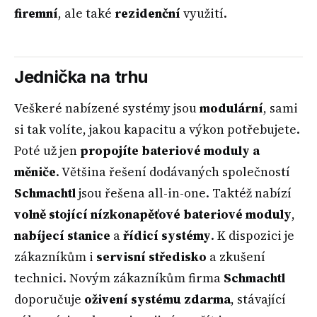
firemní
, ale také
rezidenční
využití.
Jednička na trhu
Veškeré nabízené systémy jsou
modulární
, sami
si tak volíte, jakou kapacitu a výkon potřebujete.
Poté už jen
propojíte bateriové moduly a
měniče
. Většina řešení dodávaných společností
Schmachtl
jsou řešena all-in-one. Taktéž nabízí
volně stojící nízkonapěťové bateriové moduly
,
nabíjecí stanice
a
řídicí systémy
. K dispozici je
zákazníkům i
servisní středisko
a zkušení
technici. Novým zákazníkům firma
Schmachtl
doporučuje
oživení systému zdarma
, stávající