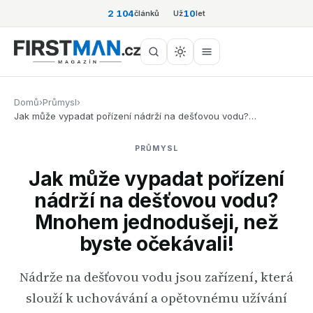
2 104
10
článků
Už
let
Domů
›
Průmysl
›
Jak může vypadat pořízení nádrží na dešťovou vodu?…
PRŮMYSL
Jak může vypadat pořízení
nádrží na dešťovou vodu?
Mnohem jednodušeji, než
byste očekávali!
Nádrže na dešťovou vodu jsou zařízení, která
slouží k uchovávání a opětovnému užívání