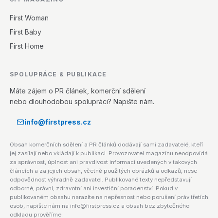
First Woman
First Baby
First Home
SPOLUPRÁCE & PUBLIKACE
Máte zájem o PR článek, komerční sdělení
nebo dlouhodobou spolupráci? Napište nám.
info@firstpress.cz
Obsah komerčních sdělení a PR článků dodávají sami zadavatelé, kteří
jej zasílají nebo vkládají k publikaci. Provozovatel magazínu neodpovídá
za správnost, úplnost ani pravdivost informací uvedených v takových
článcích a za jejich obsah, včetně použitých obrázků a odkazů, nese
odpovědnost výhradně zadavatel. Publikované texty nepředstavují
odborné, právní, zdravotní ani investiční poradenství. Pokud v
publikovaném obsahu narazíte na nepřesnost nebo porušení práv třetích
osob, napište nám na info@firstpress.cz a obsah bez zbytečného
odkladu prověříme.