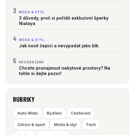
3
MÓDA & STYL
3 důvody, proč si pořídit exkluzivní šperky
Nialaya
4
MÓDA & STYL
Jak nosit čepici a nevypadat jako blb
5
NEZAŘAZENÉ
Chcete pronajmout nebytové prostory? Na
tohle si dejte pozor!
RUBRIKY
Auto-Moto
Bydlení
Cestování
Zdraví & sport
Móda & styl
Tech