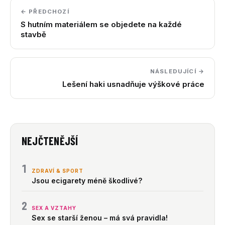
← PŘEDCHOZÍ
S hutním materiálem se objedete na každé
stavbě
NÁSLEDUJÍCÍ →
Lešení haki usnadňuje výškové práce
NEJČTENĚJŠÍ
1
ZDRAVÍ & SPORT
Jsou ecigarety méně škodlivé?
2
SEX A VZTAHY
Sex se starší ženou – má svá pravidla!