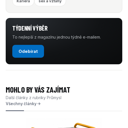
Kariéra
sex a vztahy
TÝDENNÍ VÝBĚR
To nejlepší z magazínu jednou týdně e-mailem.
Odebírat
MOHLO BY VÁS ZAJÍMAT
Další články z rubriky Průmysl
Všechny články