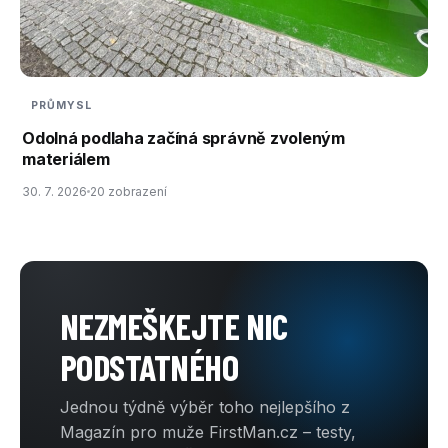
PRŮMYSL
Odolná podlaha začíná správně zvoleným
materiálem
30. 7. 2026
20 zobrazení
NEZMEŠKEJTE NIC
PODSTATNÉHO
Jednou týdně výběr toho nejlepšího z
Magazín pro muže FirstMan.cz – testy,