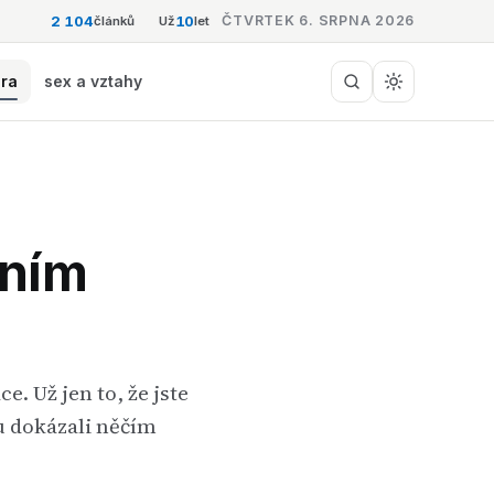
2 104
10
ČTVRTEK 6. SRPNA 2026
článků
Už
let
éra
sex a vztahy
vním
 Už jen to, že jste
tu dokázali něčím