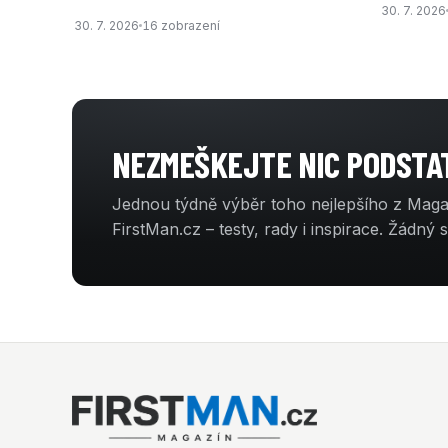
30. 7. 2026
30. 7. 2026
16 zobrazení
NEZMEŠKEJTE NIC PODST
Jednou týdně výběr toho nejlepšího z Mag
FirstMan.cz – testy, rady i inspirace. Žádný 