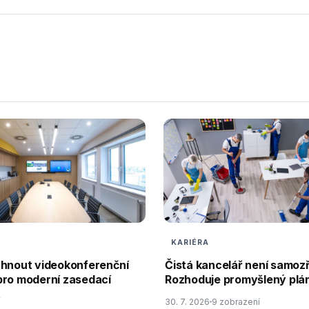
KARIÉRA
rhnout videokonferenční
Čistá kancelář není samoz
pro moderní zasedací
Rozhoduje promyšlený plán
t
30. 7. 2026
9 zobrazení