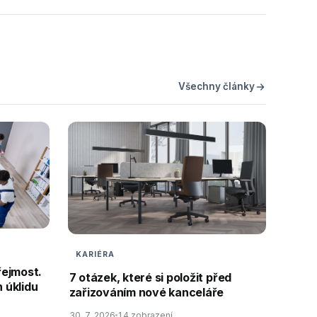
Všechny články
KARIÉRA
řejmost.
7 otázek, které si položit před
 úklidu
zařizováním nové kanceláře
30. 7. 2026
14 zobrazení