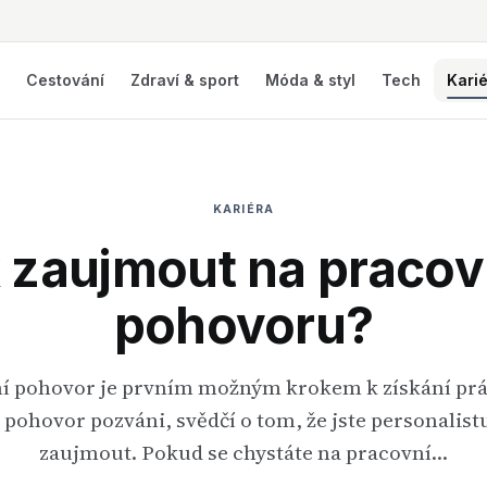
í
Cestování
Zdraví & sport
Móda & styl
Tech
Kari
KARIÉRA
 zaujmout na praco
pohovoru?
í pohovor je prvním možným krokem k získání práce.
 pohovor pozváni, svědčí o tom, že jste personalis
zaujmout. Pokud se chystáte na pracovní…