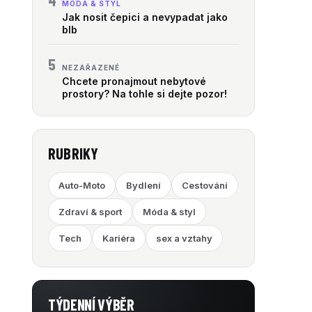
4
MÓDA & STYL
Jak nosit čepici a nevypadat jako
blb
5
NEZAŘAZENÉ
Chcete pronajmout nebytové
prostory? Na tohle si dejte pozor!
RUBRIKY
Auto-Moto
Bydlení
Cestování
Zdraví & sport
Móda & styl
Tech
Kariéra
sex a vztahy
TÝDENNÍ VÝBĚR