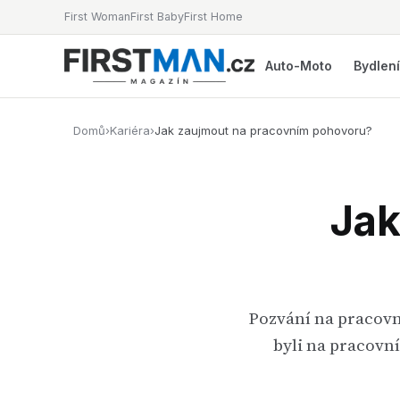
First Woman
First Baby
First Home
Auto-Moto
Bydlen
Domů
›
Kariéra
›
Jak zaujmout na pracovním pohovoru?
Jak
Pozvání na pracovn
byli na pracovní