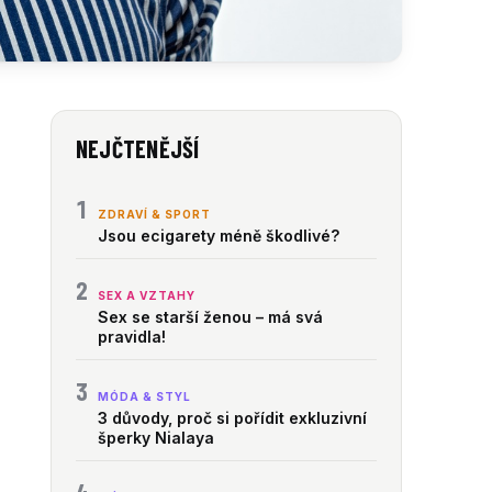
NEJČTENĚJŠÍ
1
ZDRAVÍ & SPORT
Jsou ecigarety méně škodlivé?
2
SEX A VZTAHY
Sex se starší ženou – má svá
pravidla!
3
MÓDA & STYL
3 důvody, proč si pořídit exkluzivní
šperky Nialaya