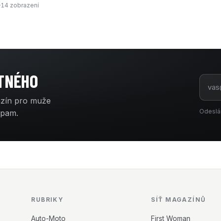
14 zobrazení
ATNÉHO
azín pro muže
Odeslá
spam.
RUBRIKY
SÍŤ MAGAZÍNŮ
Auto-Moto
First Woman