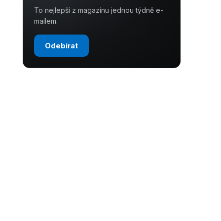
To nejlepší z magazínu jednou týdně e-
mailem.
Odebírat