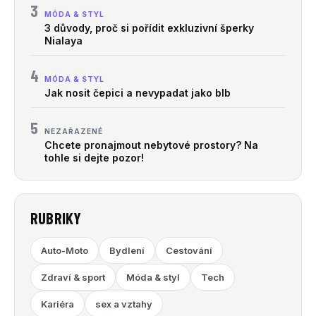
3
MÓDA & STYL
3 důvody, proč si pořídit exkluzivní šperky
Nialaya
4
MÓDA & STYL
Jak nosit čepici a nevypadat jako blb
5
NEZAŘAZENÉ
Chcete pronajmout nebytové prostory? Na
tohle si dejte pozor!
RUBRIKY
Auto-Moto
Bydlení
Cestování
Zdraví & sport
Móda & styl
Tech
Kariéra
sex a vztahy