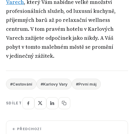
Varech
, který Vám nabídne velké množství
profesionálních služeb, od luxusní kuchyně,
příjemných barů až po relaxační wellness
centrum. V tom pravém hotelu v Karlových
Varech zažijete odpočinek jako nikdy. A Váš
pobyt v tomto malebném městě se promění
v jedinečný zážitek.
#Cestování
#Karlovy Vary
#První máj
SDÍLET
← PŘEDCHOZÍ