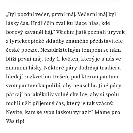
„Byl pozdní večer, první máj. Večerní máj byl
lásky čas. Hrdliččin zval ku lásce hlas, kde
borový zaváněl háj.“ Všichni jistě poznali úryvek
z lyrickoepické skladby známého představitele
české poezie. Nezadržitelným tempem se nám
blíží první máj, tedy 1. květen, který je u nás ve
znamení lásky. Některé páry dodržují tradici a
hledají rozkvetlou třešeň, pod kterou partner
svou partnerku políbí, aby neuschla. Jiné páry
pátrají po jakékoliv volné chvilce, aby si spolu
mohli užít příjemný čas, který je tak vzácný.
Nevíte, kam se svou láskou vyrazit? Máme pro
Vás tip!