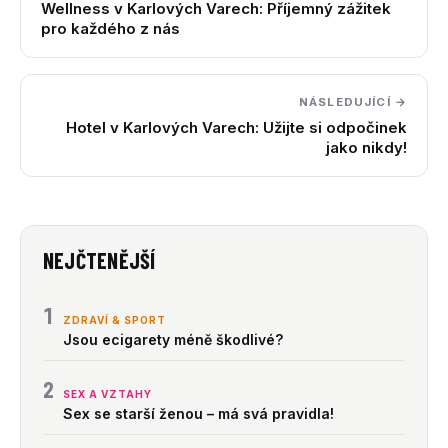
Wellness v Karlových Varech: Příjemný zážitek
pro každého z nás
NÁSLEDUJÍCÍ →
Hotel v Karlových Varech: Užijte si odpočinek
jako nikdy!
NEJČTENĚJŠÍ
1
ZDRAVÍ & SPORT
Jsou ecigarety méně škodlivé?
2
SEX A VZTAHY
Sex se starší ženou – má svá pravidla!