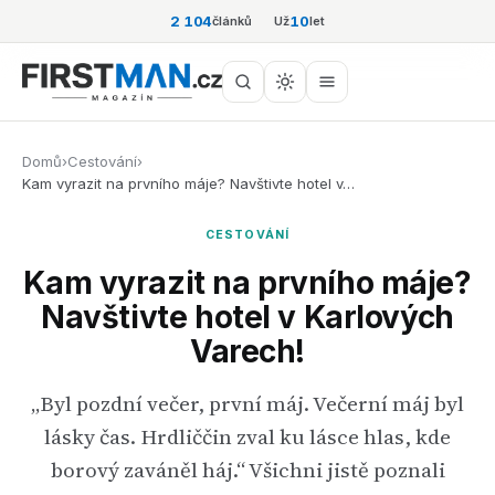
2 104
10
článků
Už
let
Domů
›
Cestování
›
Kam vyrazit na prvního máje? Navštivte hotel v…
CESTOVÁNÍ
Kam vyrazit na prvního máje?
Navštivte hotel v Karlových
Varech!
„Byl pozdní večer, první máj. Večerní máj byl
lásky čas. Hrdliččin zval ku lásce hlas, kde
borový zaváněl háj.“ Všichni jistě poznali