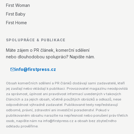
First Woman
First Baby
First Home
SPOLUPRÁCE & PUBLIKACE
Máte zájem o PR článek, komerční sdělení
nebo dlouhodobou spolupráci? Napište nám.
info@firstpress.cz
Obsah komerčních sdělení a PR článků dodávají sami zadavatelé, kteří
jej zasílají nebo vkládají k publikaci. Provozovatel magazínu neodpovídá
za správnost, úplnost ani pravdivost informací uvedených v takových
článcích a za jejich obsah, včetně použitých obrázků a odkazů, nese
odpovědnost výhradně zadavatel. Publikované texty nepředstavují
odborné, právní, zdravotní ani investiční poradenství. Pokud v
publikovaném obsahu narazíte na nepřesnost nebo porušení práv třetích
osob, napište nám na info@firstpress.cz a obsah bez zbytečného
odkladu prověříme.