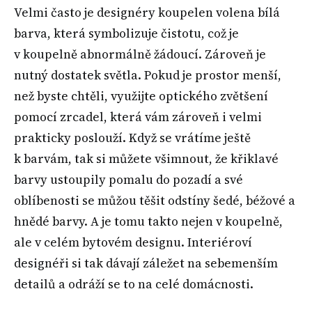
Velmi často je designéry koupelen volena bílá
barva, která symbolizuje čistotu, což je
v koupelně abnormálně žádoucí. Zároveň je
nutný dostatek světla. Pokud je prostor menší,
než byste chtěli, využijte optického zvětšení
pomocí zrcadel, která vám zároveň i velmi
prakticky poslouží. Když se vrátíme ještě
k barvám, tak si můžete všimnout, že křiklavé
barvy ustoupily pomalu do pozadí a své
oblíbenosti se můžou těšit odstíny šedé, béžové a
hnědé barvy. A je tomu takto nejen v koupelně,
ale v celém bytovém designu. Interiéroví
designéři si tak dávají záležet na sebemenším
detailů a odráží se to na celé domácnosti.