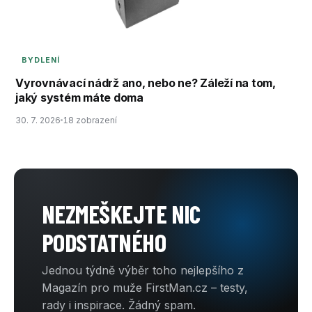
BYDLENÍ
Vyrovnávací nádrž ano, nebo ne? Záleží na tom,
jaký systém máte doma
30. 7. 2026
18 zobrazení
NEZMEŠKEJTE NIC
PODSTATNÉHO
Jednou týdně výběr toho nejlepšího z
Magazín pro muže FirstMan.cz – testy,
rady i inspirace. Žádný spam.