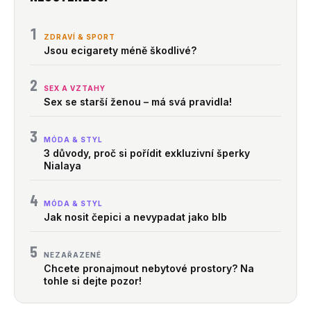
1
ZDRAVÍ & SPORT
Jsou ecigarety méně škodlivé?
2
SEX A VZTAHY
Sex se starší ženou – má svá pravidla!
3
MÓDA & STYL
3 důvody, proč si pořídit exkluzivní šperky
Nialaya
4
MÓDA & STYL
Jak nosit čepici a nevypadat jako blb
5
NEZAŘAZENÉ
Chcete pronajmout nebytové prostory? Na
tohle si dejte pozor!