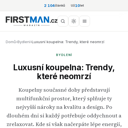
2 104
10
článků
Už
let
Domů
›
Bydlení
›
Luxusní koupelna: Trendy, které neomrzí
BYDLENÍ
Luxusní koupelna: Trendy,
které neomrzí
Koupelny současné doby představují
multifunkční prostor, který splňuje ty
nejvyšší nároky na kvalitu a design. Po
dlouhém dni si každý potřebuje oddychnout a
zrelaxovat. Kde si však načerpáte lépe energii,