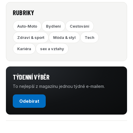
RUBRIKY
Auto-Moto
Bydlení
Cestování
Zdraví & sport
Móda & styl
Tech
Kariéra
sex a vztahy
TÝDENNÍ VÝBĚR
To nejlepší z magazínu jednou týdně e-mailem.
Odebírat