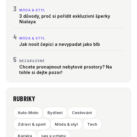
3
MÓDA & STYL
3 důvody, proč si pořídit exkluzivní šperky
Nialaya
4
MÓDA & STYL
Jak nosit čepici a nevypadat jako blb
5
NEZAŘAZENÉ
Chcete pronajmout nebytové prostory? Na
tohle si dejte pozor!
RUBRIKY
Auto-Moto
Bydlení
Cestování
Zdraví & sport
Móda & styl
Tech
Kariéra
sex a vztahy