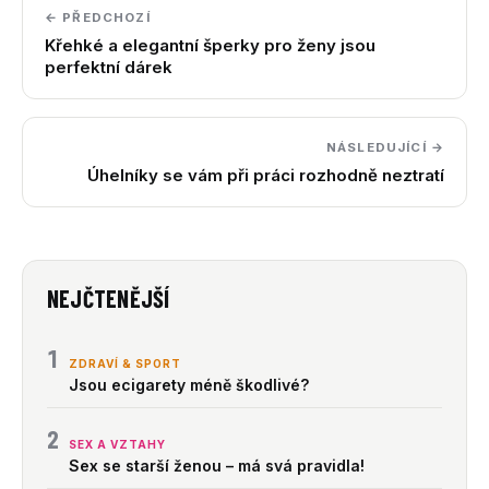
← PŘEDCHOZÍ
Křehké a elegantní šperky pro ženy jsou
perfektní dárek
NÁSLEDUJÍCÍ →
Úhelníky se vám při práci rozhodně neztratí
NEJČTENĚJŠÍ
1
ZDRAVÍ & SPORT
Jsou ecigarety méně škodlivé?
2
SEX A VZTAHY
Sex se starší ženou – má svá pravidla!