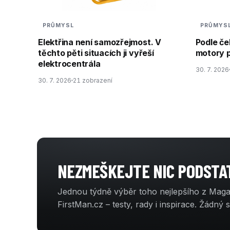
PRŮMYSL
PRŮMYS
Elektřina není samozřejmost. V
Podle če
těchto pěti situacích ji vyřeší
motory p
elektrocentrála
30. 7. 2026
30. 7. 2026
21 zobrazení
NEZMEŠKEJTE NIC PODST
Jednou týdně výběr toho nejlepšího z Mag
FirstMan.cz – testy, rady i inspirace. Žádný 