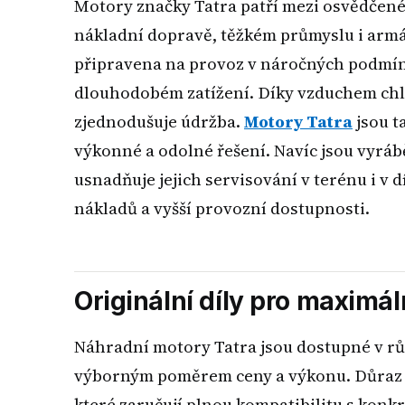
Motory značky Tatra patří mezi osvědčené 
nákladní dopravě, těžkém průmyslu i armád
připravena na provoz v náročných podmínká
dlouhodobém zatížení. Díky vzduchem chl
zjednodušuje údržba.
Motory Tatra
jsou t
výkonné a odolné řešení. Navíc jsou vyrá
usnadňuje jejich servisování v terénu i v d
nákladů a vyšší provozní dostupnosti.
Originální díly pro maximál
Náhradní motory Tatra jsou dostupné v r
výborným poměrem ceny a výkonu. Důraz s
které zaručují plnou kompatibilitu s konk