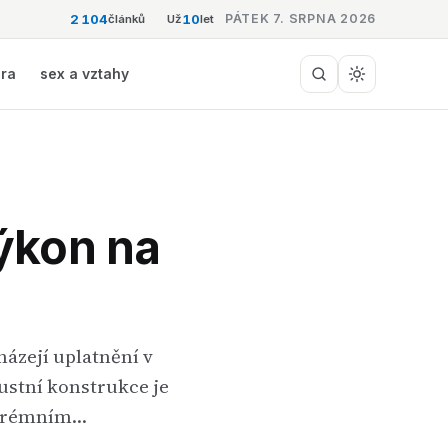
2 104
10
PÁTEK 7. SRPNA 2026
článků
Už
let
éra
sex a vztahy
výkon na
házejí uplatnění v
ustní konstrukce je
extrémním…