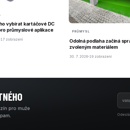
L
ho vybírat kartáčové DC
ro průmyslové aplikace
PRŮMYSL
17 zobrazení
Odolná podlaha začíná sp
zvoleným materiálem
30. 7. 2026
19 zobrazení
ATNÉHO
azín pro muže
Odeslá
spam.