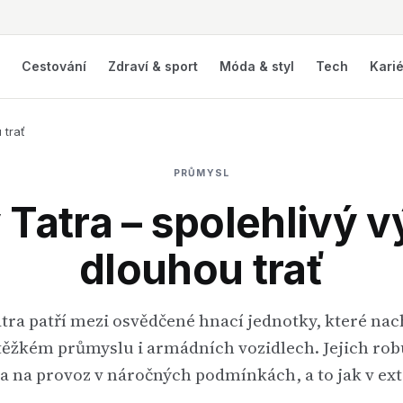
í
Cestování
Zdraví & sport
Móda & styl
Tech
Kari
 trať
PRŮMYSL
Tatra – spolehlivý 
dlouhou trať
ra patří mezi osvědčené hnací jednotky, které nac
těžkém průmyslu i armádních vozidlech. Jejich rob
a na provoz v náročných podmínkách, a to jak v 