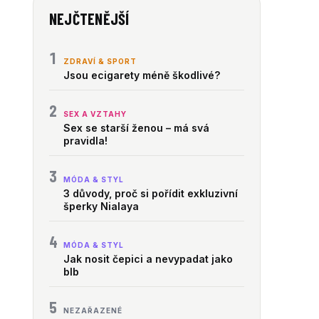
NEJČTENĚJŠÍ
1
ZDRAVÍ & SPORT
Jsou ecigarety méně škodlivé?
2
SEX A VZTAHY
Sex se starší ženou – má svá
pravidla!
3
MÓDA & STYL
3 důvody, proč si pořídit exkluzivní
šperky Nialaya
4
MÓDA & STYL
Jak nosit čepici a nevypadat jako
blb
5
NEZAŘAZENÉ