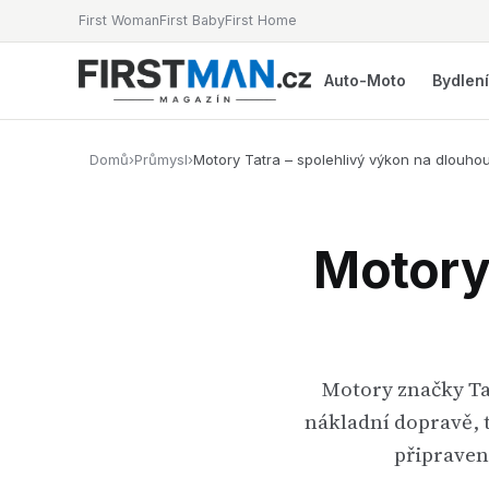
First Woman
First Baby
First Home
Auto-Moto
Bydlen
Domů
›
Průmysl
›
Motory Tatra – spolehlivý výkon na dlouhou
Motory 
Motory značky Tat
nákladní dopravě, 
připraven