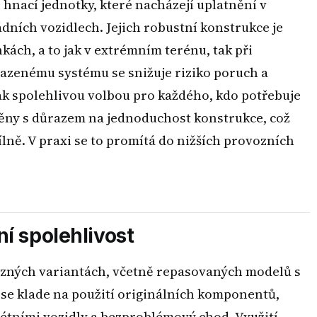
hnací jednotky, které nacházejí uplatnění v
ních vozidlech. Jejich robustní konstrukce je
ch, a to jak v extrémním terénu, tak při
azenému systému se snižuje riziko poruch a
ak spolehlivou volbou pro každého, kdo potřebuje
běny s důrazem na jednoduchost konstrukce, což
ílně. V praxi se to promítá do nižších provozních
ní spolehlivost
ůzných variantách, včetně repasovaných modelů s
e klade na použití originálních komponentů,
rétními vozidly a bezproblémový chod. Využití