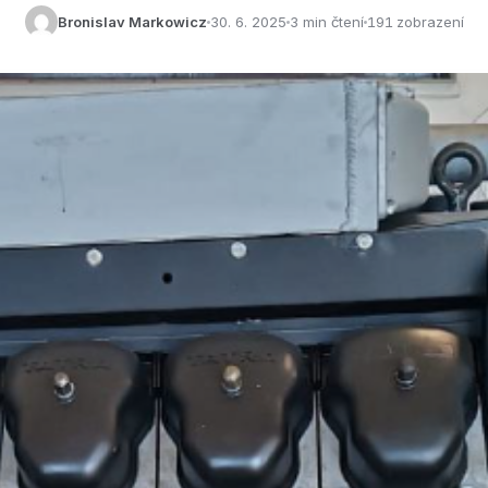
Bronislav Markowicz
30. 6. 2025
3 min čtení
191 zobrazení