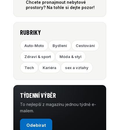
Chcete pronajmout nebytové
prostory? Na tohle si dejte pozor!
RUBRIKY
Auto-Moto
Bydlení
Cestování
Zdraví & sport
Móda & styl
Tech
Kariéra
sex a vztahy
TÝDENNÍ VÝBĚR
To nejlepší z magazínu jednou týdně e-
mailem.
Odebírat