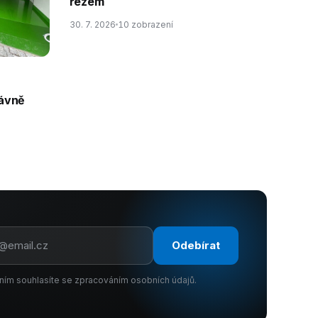
řezem
30. 7. 2026
10 zobrazení
rávně
Odebírat
ním souhlasíte se zpracováním osobních údajů.