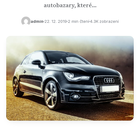
autobazary, které…
admin
22. 12. 2019
2 min čtení
4.3K zobrazení