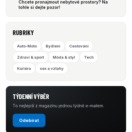
Chcete pronajmout nebytové prostory? Na
tohle si dejte pozor!
RUBRIKY
Auto-Moto
Bydlení
Cestování
Zdraví & sport
Móda & styl
Tech
Kariéra
sex a vztahy
TÝDENNÍ VÝBĚR
To nejlepší z magazínu jednou týdně e-mailem.
Odebírat