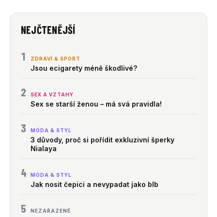
NEJČTENĚJŠÍ
1
ZDRAVÍ & SPORT
Jsou ecigarety méně škodlivé?
2
SEX A VZTAHY
Sex se starší ženou – má svá pravidla!
3
MÓDA & STYL
3 důvody, proč si pořídit exkluzivní šperky
Nialaya
4
MÓDA & STYL
Jak nosit čepici a nevypadat jako blb
5
NEZAŘAZENÉ