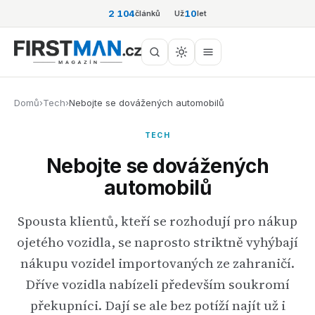
2 104
10
článků
Už
let
Domů
›
Tech
›
Nebojte se dovážených automobilů
TECH
Nebojte se dovážených
automobilů
Spousta klientů, kteří se rozhodují pro nákup
ojetého vozidla, se naprosto striktně vyhýbají
nákupu vozidel importovaných ze zahraničí.
Dříve vozidla nabízeli především soukromí
překupníci. Dají se ale bez potíží najít už i