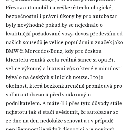
Převoz automobilu a veškeré technologické,
bezpečnostní i právní úkony by pro autobazar
byly nevýhodné pokud by se nejednalo o
kvalitnější požadované vozy. dovoz především od
našich sousedů je velice populární u značek jako
BMW či Mercedes-Benz, kdy pro českou
klientelu vzniká zcela reálná šance si opatřit
velice výkonný a luxusní vůz o které v minulosti
bývalo na českých silnicích nouze. I to je
okolnost, která bezkonkurenčně promlouvá pro
volbu autobazaru před soukromým
podnikatelem. A máte-li i přes tyto důvody stále
nejistotu tak si stačí uvědomit, že autobazar se
ze dne na den nedokáže schovat a i v případě
nepříjemností je vždy k dispozici a je povinný