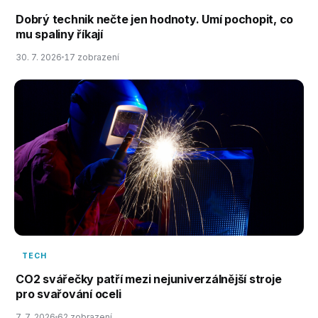
Dobrý technik nečte jen hodnoty. Umí pochopit, co
mu spaliny říkají
30. 7. 2026
17 zobrazení
TECH
CO2 svářečky patří mezi nejuniverzálnější stroje
pro svařování oceli
7. 7. 2026
62 zobrazení