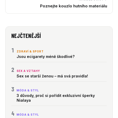
Poznejte kouzlo hutního materiálu
NEJČTENĚJŠÍ
1
ZDRAVÍ & SPORT
Jsou ecigarety méně škodlivé?
2
SEX A VZTAHY
Sex se starší ženou – má svá pravidla!
3
MÓDA & STYL
3 důvody, proč si pořídit exkluzivní šperky
Nialaya
4
MÓDA & STYL