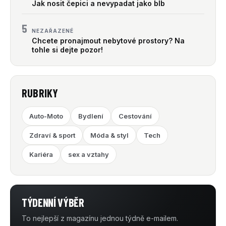
Jak nosit čepici a nevypadat jako blb
5
NEZAŘAZENÉ
Chcete pronajmout nebytové prostory? Na
tohle si dejte pozor!
RUBRIKY
Auto-Moto
Bydlení
Cestování
Zdraví & sport
Móda & styl
Tech
Kariéra
sex a vztahy
TÝDENNÍ VÝBĚR
To nejlepší z magazínu jednou týdně e-mailem.