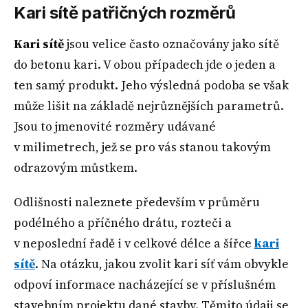
Kari sítě patřičných rozměrů
Kari sítě
jsou velice často označovány jako sítě
do betonu kari. V obou případech jde o jeden a
ten samý produkt. Jeho výsledná podoba se však
může lišit na základě nejrůznějších parametrů.
Jsou to jmenovité rozměry udávané
v milimetrech, jež se pro vás stanou takovým
odrazovým můstkem.
Odlišnosti naleznete především v průměru
podélného a příčného drátu, rozteči a
v neposlední řadě i v celkové délce a šířce
kari
sítě
. Na otázku, jakou zvolit kari síť vám obvykle
odpoví informace nacházející se v příslušném
stavebním projektu dané stavby. Těmito údaji se