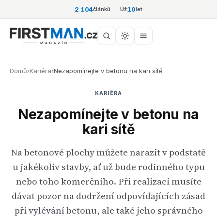
2 104
10
článků
Už
let
Domů
›
Kariéra
›
Nezapomínejte v betonu na kari sítě
KARIÉRA
Nezapomínejte v betonu na
kari sítě
Na betonové plochy můžete narazit v podstatě
u jakékoliv stavby, ať už bude rodinného typu
nebo toho komerčního. Při realizaci musíte
dávat pozor na dodržení odpovídajících zásad
při vylévání betonu, ale také jeho správného