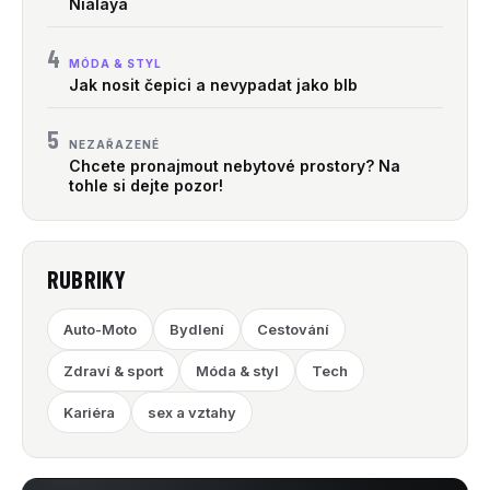
Nialaya
4
MÓDA & STYL
Jak nosit čepici a nevypadat jako blb
5
NEZAŘAZENÉ
Chcete pronajmout nebytové prostory? Na
tohle si dejte pozor!
RUBRIKY
Auto-Moto
Bydlení
Cestování
Zdraví & sport
Móda & styl
Tech
Kariéra
sex a vztahy