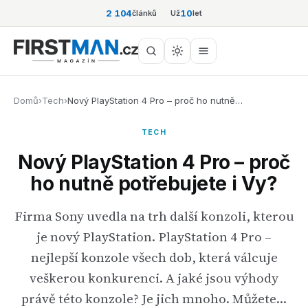
2 104
10
článků
Už
let
Domů
›
Tech
›
Nový PlayStation 4 Pro – proč ho nutně…
TECH
Nový PlayStation 4 Pro – proč
ho nutně potřebujete i Vy?
Firma Sony uvedla na trh další konzoli, kterou
je nový PlayStation. PlayStation 4 Pro –
nejlepší konzole všech dob, která válcuje
veškerou konkurenci. A jaké jsou výhody
právě této konzole? Je jich mnoho. Můžete…