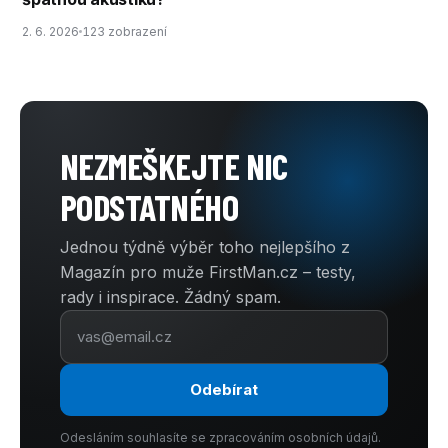
2. 6. 2026
123 zobrazení
NEZMEŠKEJTE NIC
PODSTATNÉHO
Jednou týdně výběr toho nejlepšího z
Magazín pro muže FirstMan.cz – testy,
rady i inspirace. Žádný spam.
Odebírat
Odesláním souhlasíte se zpracováním osobních údajů.