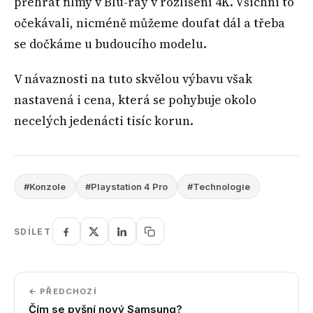
přehrát filmy v Blu-ray v rozlišení 4K. Všichni to
očekávali, nicméně můžeme doufat dál a třeba
se dočkáme u budoucího modelu.
V návaznosti na tuto skvělou výbavu však
nastavená i cena, která se pohybuje okolo
necelých jedenácti tisíc korun.
#Konzole
#Playstation 4 Pro
#Technologie
SDÍLET
← PŘEDCHOZÍ
Čím se pyšní nový Samsung?