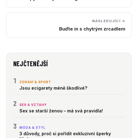
NÁSLEDUJÍCÍ →
Buďte in s chytrým zrcadlem
NEJČTENĚJŠÍ
1
ZDRAVÍ & SPORT
Jsou ecigarety méně škodlivé?
2
SEX A VZTAHY
Sex se starší ženou – má svá pravidla!
3
MÓDA & STYL
3 důvody, proč si pořídit exkluzivní šperky