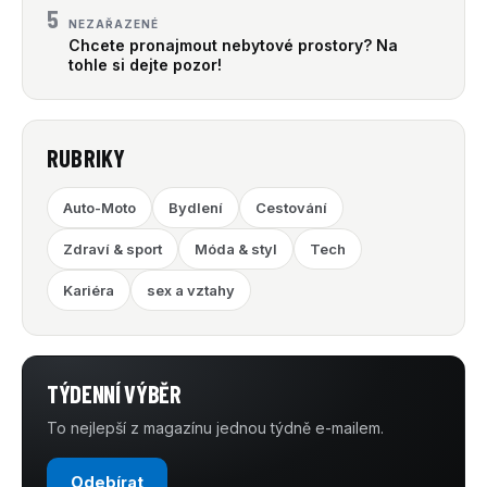
5
NEZAŘAZENÉ
Chcete pronajmout nebytové prostory? Na
tohle si dejte pozor!
RUBRIKY
Auto-Moto
Bydlení
Cestování
Zdraví & sport
Móda & styl
Tech
Kariéra
sex a vztahy
TÝDENNÍ VÝBĚR
To nejlepší z magazínu jednou týdně e-mailem.
Odebírat