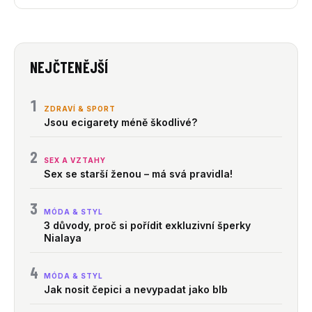
NEJČTENĚJŠÍ
1
ZDRAVÍ & SPORT
Jsou ecigarety méně škodlivé?
2
SEX A VZTAHY
Sex se starší ženou – má svá pravidla!
3
MÓDA & STYL
3 důvody, proč si pořídit exkluzivní šperky
Nialaya
4
MÓDA & STYL
Jak nosit čepici a nevypadat jako blb