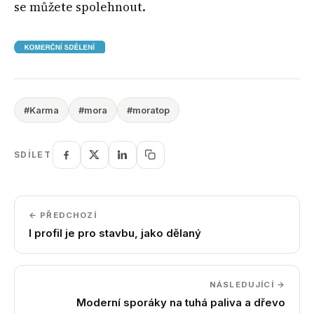
se můžete spolehnout.
#Karma
#mora
#moratop
SDÍLET
← PŘEDCHOZÍ
I profil je pro stavbu, jako dělaný
NÁSLEDUJÍCÍ →
Moderní sporáky na tuhá paliva a dřevo