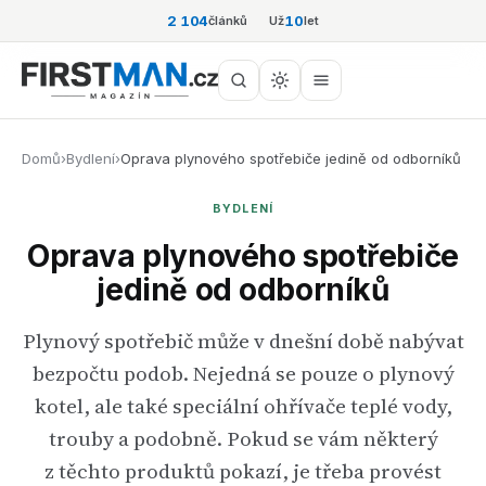
2 104
10
článků
Už
let
Domů
›
Bydlení
›
Oprava plynového spotřebiče jedině od odborníků
BYDLENÍ
Oprava plynového spotřebiče
jedině od odborníků
Plynový spotřebič může v dnešní době nabývat
bezpočtu podob. Nejedná se pouze o plynový
kotel, ale také speciální ohřívače teplé vody,
trouby a podobně. Pokud se vám některý
z těchto produktů pokazí, je třeba provést