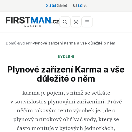
2 104
10
článků
Už
let
Domů
›
Bydlení
›
Plynové zařízení Karma a vše důležité o něm
BYDLENÍ
Plynové zařízení Karma a vše
důležité o něm
Karma je pojem, s nímž se setkáte
v souvislosti s plynovými zařízeními. Právě
něčím takovým tento výrobek je. Jde o
plynový průtokový ohřívač vody, který se
často montuje v bytových jednotkách,