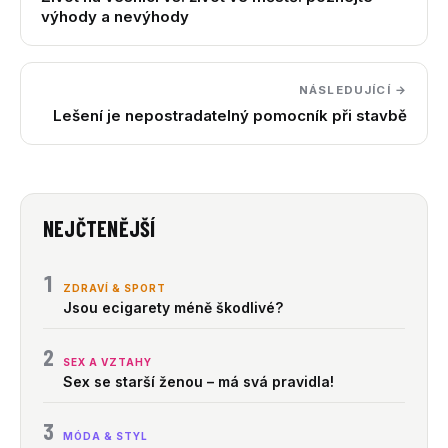
výhody a nevýhody
NÁSLEDUJÍCÍ →
Lešení je nepostradatelný pomocník při stavbě
NEJČTENĚJŠÍ
1
ZDRAVÍ & SPORT
Jsou ecigarety méně škodlivé?
2
SEX A VZTAHY
Sex se starší ženou – má svá pravidla!
3
MÓDA & STYL