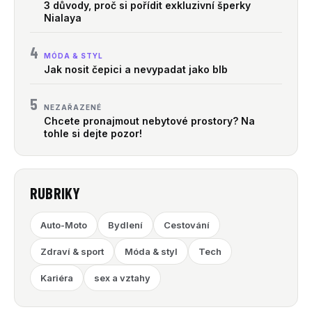
3 důvody, proč si pořídit exkluzivní šperky
Nialaya
4
MÓDA & STYL
Jak nosit čepici a nevypadat jako blb
5
NEZAŘAZENÉ
Chcete pronajmout nebytové prostory? Na
tohle si dejte pozor!
RUBRIKY
Auto-Moto
Bydlení
Cestování
Zdraví & sport
Móda & styl
Tech
Kariéra
sex a vztahy