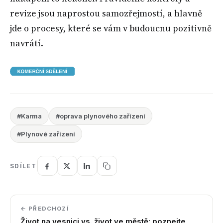
revize jsou naprostou samozřejmostí, a hlavně
jde o procesy, které se vám v budoucnu pozitivně
navrátí.
#Karma
#oprava plynového zařízení
#Plynové zařízení
SDÍLET
← PŘEDCHOZÍ
Život na vesnici vs. život ve městě: poznejte