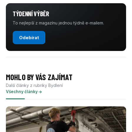
TÝDENNÍ VÝBĚR
To nejlepší z magazínu jednou týdně e-mailem.
Odebírat
MOHLO BY VÁS ZAJÍMAT
Další články z rubriky Bydlení
Všechny články