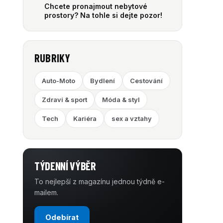
Chcete pronajmout nebytové
prostory? Na tohle si dejte pozor!
RUBRIKY
Auto-Moto
Bydlení
Cestování
Zdraví & sport
Móda & styl
Tech
Kariéra
sex a vztahy
TÝDENNÍ VÝBĚR
To nejlepší z magazínu jednou týdně e-
mailem.
Odebírat