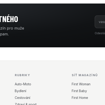
ATNÉHO
azín pro muže
Odeslá
spam.
RUBRIKY
SÍŤ MAGAZÍNŮ
Auto-Moto
First Woman
Bydlení
First Baby
Cestování
First Home
Zdraví & sport