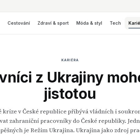
í
Cestování
Zdraví & sport
Móda & styl
Tech
Kari
KARIÉRA
vníci z Ukrajiny moh
jistotou
 krize v České republice přibývá vládních i soukro
ovat zahraniční pracovníky do České republiky. Jed
pěšných je Režim Ukrajina. Ukrajina jako zdroj pra