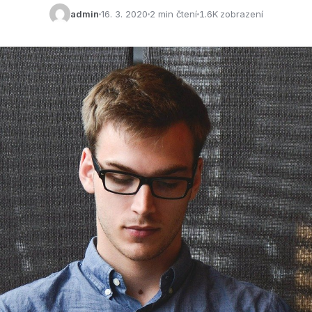
admin
16. 3. 2020
2 min čtení
1.6K zobrazení