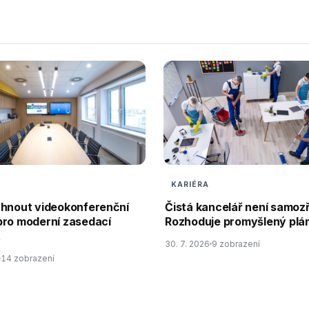
KARIÉRA
rhnout videokonferenční
Čistá kancelář není samoz
pro moderní zasedací
Rozhoduje promyšlený plán
t
30. 7. 2026
9 zobrazení
14 zobrazení