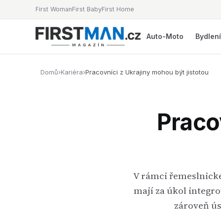
First Woman
First Baby
First Home
Auto-Moto
Bydlen
Domů
›
Kariéra
›
Pracovníci z Ukrajiny mohou být jistotou
Praco
V rámci řemeslnické
mají za úkol integr
zároveň ús