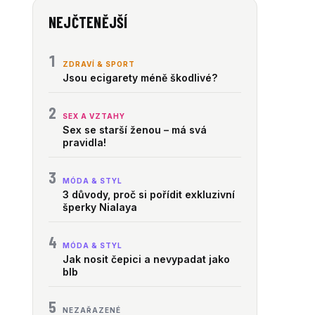
NEJČTENĚJŠÍ
1
ZDRAVÍ & SPORT
Jsou ecigarety méně škodlivé?
2
SEX A VZTAHY
Sex se starší ženou – má svá
pravidla!
3
MÓDA & STYL
3 důvody, proč si pořídit exkluzivní
šperky Nialaya
4
MÓDA & STYL
Jak nosit čepici a nevypadat jako
blb
5
NEZAŘAZENÉ