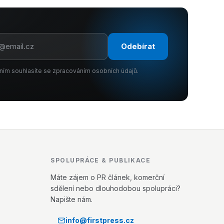
Odebírat
ním souhlasíte se zpracováním osobních údajů.
SPOLUPRÁCE & PUBLIKACE
Máte zájem o PR článek, komerční
sdělení nebo dlouhodobou spolupráci?
Napište nám.
info@firstpress.cz