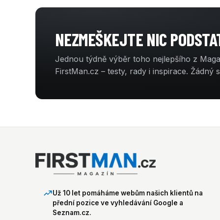
NEZMEŠKEJTE NIC PODST
Jednou týdně výběr toho nejlepšího z Mag
FirstMan.cz – testy, rady i inspirace. Žádný 
Už 10 let pomáháme webům našich klientů na
přední pozice ve vyhledávání Google a
Seznam.cz.