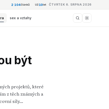
2 104
10
ČTVRTEK 6. SRPNA 2026
článků
Už
let
éra
sex a vztahy
ou být
mých projektů, které
ním z těch známých a
covní síly…