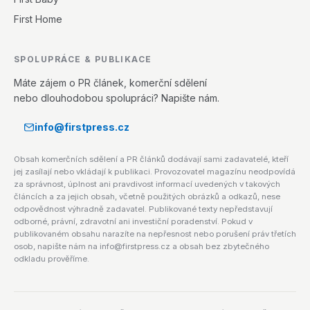
First Home
SPOLUPRÁCE & PUBLIKACE
Máte zájem o PR článek, komerční sdělení
nebo dlouhodobou spolupráci? Napište nám.
info@firstpress.cz
Obsah komerčních sdělení a PR článků dodávají sami zadavatelé, kteří
jej zasílají nebo vkládají k publikaci. Provozovatel magazínu neodpovídá
za správnost, úplnost ani pravdivost informací uvedených v takových
článcích a za jejich obsah, včetně použitých obrázků a odkazů, nese
odpovědnost výhradně zadavatel. Publikované texty nepředstavují
odborné, právní, zdravotní ani investiční poradenství. Pokud v
publikovaném obsahu narazíte na nepřesnost nebo porušení práv třetích
osob, napište nám na info@firstpress.cz a obsah bez zbytečného
odkladu prověříme.