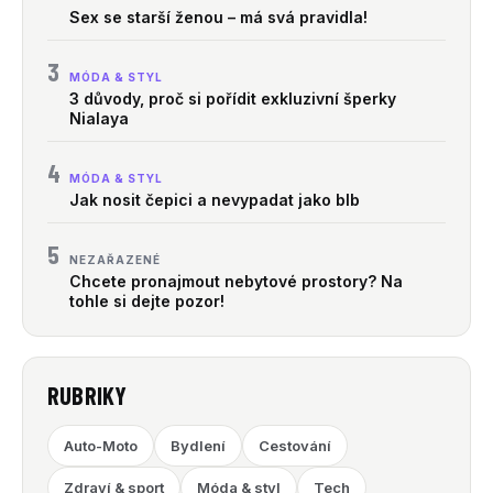
Sex se starší ženou – má svá pravidla!
3
MÓDA & STYL
3 důvody, proč si pořídit exkluzivní šperky
Nialaya
4
MÓDA & STYL
Jak nosit čepici a nevypadat jako blb
5
NEZAŘAZENÉ
Chcete pronajmout nebytové prostory? Na
tohle si dejte pozor!
RUBRIKY
Auto-Moto
Bydlení
Cestování
Zdraví & sport
Móda & styl
Tech