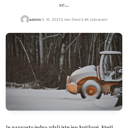
se…
admin
3. 10. 2021
2 min čtení
2.4K zobrazení
Je naprosto jedno zdali jste jen kutilové, kteří