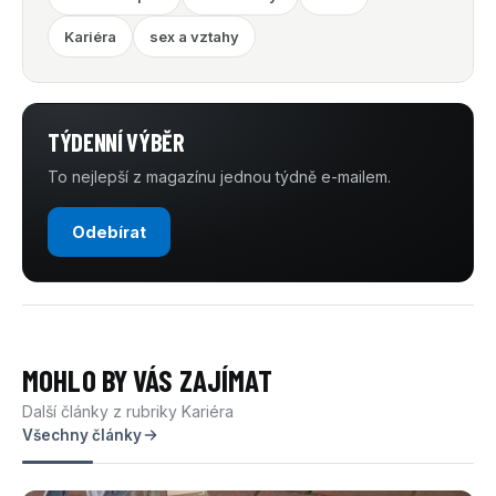
Kariéra
sex a vztahy
TÝDENNÍ VÝBĚR
To nejlepší z magazínu jednou týdně e-mailem.
Odebírat
MOHLO BY VÁS ZAJÍMAT
Další články z rubriky Kariéra
Všechny články