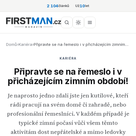
2 104
10
článků
Už
let
Domů
›
Kariéra
›
Připravte se na řemeslo i v přicházejícím zimním…
KARIÉRA
Připravte se na řemeslo i v
přicházejícím zimním období!
Je naprosto jedno zdali jste jen kutilové, kteří
rádi pracují na svém domě či zahradě, nebo
profesionální řemeslníci. V každém případě je
typické zimní počasí vůči všem těmto
aktivitám dost nepřátelské a mimo ledovky