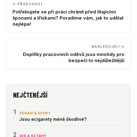
← PŘEDCHOZÍ
Potřebujete se při práci chránit před lítajícími
šponami a třískami? Poradíme vám, jak to udělat
nejlépe!
NÁSLEDUJÍCÍ →
Doplňky pracovních oděvů jsou mnohdy pro
bezpečí to nejdůležitější
NEJČTENĚJŠÍ
1
ZDRAVÍ & SPORT
Jsou ecigarety méně škodlivé?
2
SEX A VZTAHY