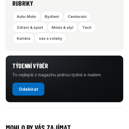
RUBRIKY
Auto-Moto
Bydlení
Cestování
Zdraví & sport
Móda & styl
Tech
Kariéra
sex a vztahy
TÝDENNÍ VÝBĚR
To nejlepší z magazínu jednou týdně e-mailem.
Odebírat
MOHLO BY VÁS ZAJÍMAT