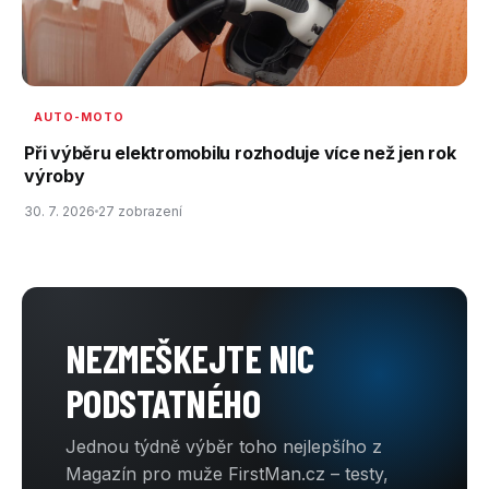
AUTO-MOTO
Při výběru elektromobilu rozhoduje více než jen rok
výroby
30. 7. 2026
27 zobrazení
NEZMEŠKEJTE NIC
PODSTATNÉHO
Jednou týdně výběr toho nejlepšího z
Magazín pro muže FirstMan.cz – testy,