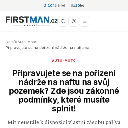
2 104
10
článků
Už
let
Domů
›
Auto-Moto
›
Připravujete se na pořízení nádrže na naftu na…
AUTO-MOTO
Připravujete se na pořízení
nádrže na naftu na svůj
pozemek? Zde jsou zákonné
podmínky, které musíte
splnit!
Mít neustále k dispozici vlastní zásobu paliva