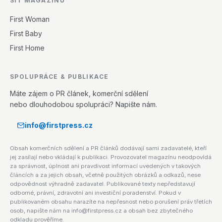
SÍŤ MAGAZÍNŮ
First Woman
First Baby
First Home
SPOLUPRÁCE & PUBLIKACE
Máte zájem o PR článek, komerční sdělení
nebo dlouhodobou spolupráci? Napište nám.
info@firstpress.cz
Obsah komerčních sdělení a PR článků dodávají sami zadavatelé, kteří
jej zasílají nebo vkládají k publikaci. Provozovatel magazínu neodpovídá
za správnost, úplnost ani pravdivost informací uvedených v takových
článcích a za jejich obsah, včetně použitých obrázků a odkazů, nese
odpovědnost výhradně zadavatel. Publikované texty nepředstavují
odborné, právní, zdravotní ani investiční poradenství. Pokud v
publikovaném obsahu narazíte na nepřesnost nebo porušení práv třetích
osob, napište nám na info@firstpress.cz a obsah bez zbytečného
odkladu prověříme.