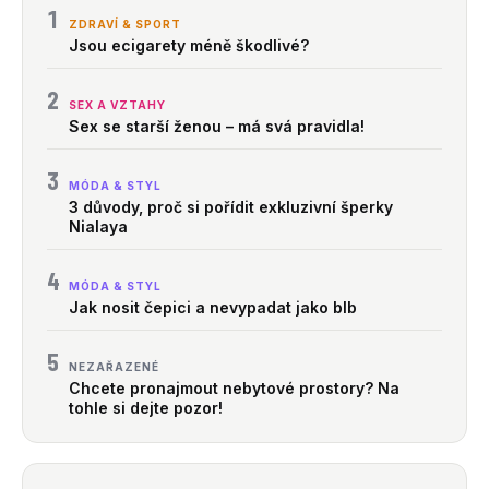
1
ZDRAVÍ & SPORT
Jsou ecigarety méně škodlivé?
2
SEX A VZTAHY
Sex se starší ženou – má svá pravidla!
3
MÓDA & STYL
3 důvody, proč si pořídit exkluzivní šperky
Nialaya
4
MÓDA & STYL
Jak nosit čepici a nevypadat jako blb
5
NEZAŘAZENÉ
Chcete pronajmout nebytové prostory? Na
tohle si dejte pozor!