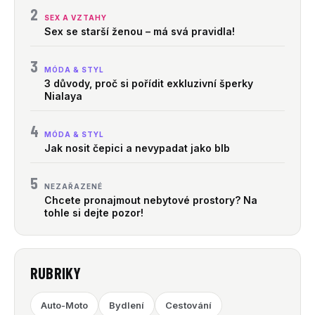
2
SEX A VZTAHY
Sex se starší ženou – má svá pravidla!
3
MÓDA & STYL
3 důvody, proč si pořídit exkluzivní šperky
Nialaya
4
MÓDA & STYL
Jak nosit čepici a nevypadat jako blb
5
NEZAŘAZENÉ
Chcete pronajmout nebytové prostory? Na
tohle si dejte pozor!
RUBRIKY
Auto-Moto
Bydlení
Cestování