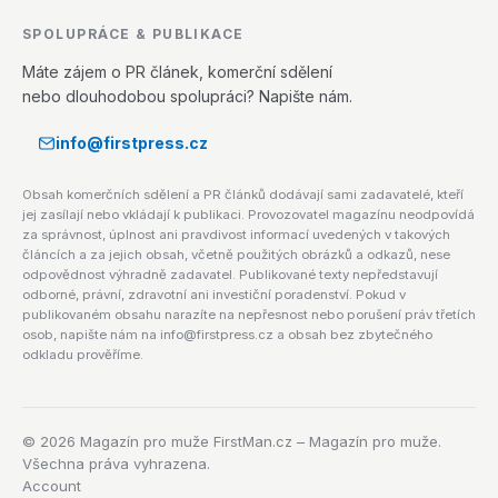
SPOLUPRÁCE & PUBLIKACE
Máte zájem o PR článek, komerční sdělení
nebo dlouhodobou spolupráci? Napište nám.
info@firstpress.cz
Obsah komerčních sdělení a PR článků dodávají sami zadavatelé, kteří
jej zasílají nebo vkládají k publikaci. Provozovatel magazínu neodpovídá
za správnost, úplnost ani pravdivost informací uvedených v takových
článcích a za jejich obsah, včetně použitých obrázků a odkazů, nese
odpovědnost výhradně zadavatel. Publikované texty nepředstavují
odborné, právní, zdravotní ani investiční poradenství. Pokud v
publikovaném obsahu narazíte na nepřesnost nebo porušení práv třetích
osob, napište nám na info@firstpress.cz a obsah bez zbytečného
odkladu prověříme.
©
2026
Magazín pro muže FirstMan.cz – Magazín pro muže.
Všechna práva vyhrazena.
Account