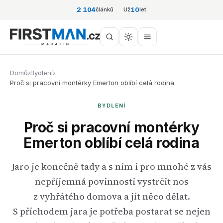
2 104
10
článků
Už
let
Domů
›
Bydlení
›
Proč si pracovní montérky Emerton oblíbí celá rodina
BYDLENÍ
Proč si pracovní montérky
Emerton oblíbí celá rodina
Jaro je konečně tady a s ním i pro mnohé z vás
nepříjemná povinnosti vystrčit nos
z vyhřátého domova a jít něco dělat.
S příchodem jara je potřeba postarat se nejen