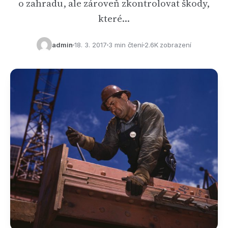
o zahradu, ale zároveň zkontrolovat škody,
které…
admin
18. 3. 2017
3 min čtení
2.6K zobrazení