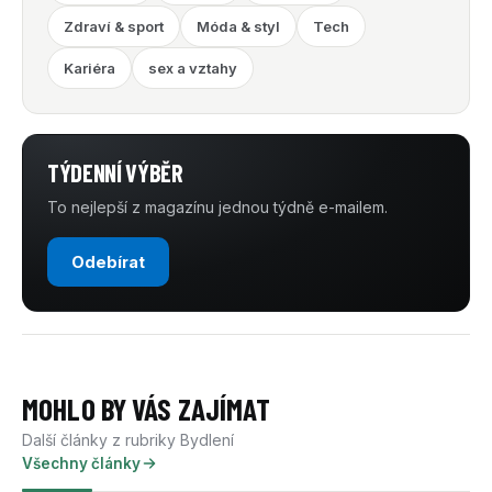
Zdraví & sport
Móda & styl
Tech
Kariéra
sex a vztahy
TÝDENNÍ VÝBĚR
To nejlepší z magazínu jednou týdně e-mailem.
Odebírat
MOHLO BY VÁS ZAJÍMAT
Další články z rubriky Bydlení
Všechny články