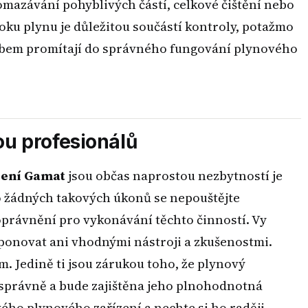
omazávání pohyblivých částí, celkové čištění nebo
ku plynu je důležitou součástí kontroly, potažmo
sobem promítají do správného fungování plynového
ou profesionálů
zení Gamat
jsou občas naprostou nezbytností je
Do žádných takových úkonů se nepouštějte
právnění pro vykonávání těchto činností. Vy
ponovat ani vhodnými nástroji a zkušenostmi.
m. Jedině ti jsou zárukou toho, že plynový
správně a bude zajištěna jeho plnohodnotná
ého plynového zařízení a nechte si ho raději