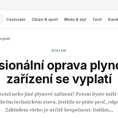
í
Cestování
Zdraví & sport
Móda & styl
Tech
Kari
vyplatí
BYDLENÍ
sionální oprava ply
zařízení se vyplatí
tel nebo jiné plynové zařízení? Potom byste měli v
brém technickém stavu. Jestliže se ptáte proč, od
Základem všeho je určitě bezpečnost. Dalším…