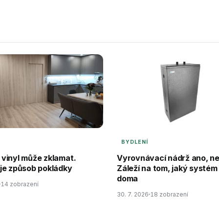
BYDLENÍ
í vinyl může zklamat.
Vyrovnávací nádrž ano, n
je způsob pokládky
Záleží na tom, jaký systé
doma
14 zobrazení
30. 7. 2026
18 zobrazení