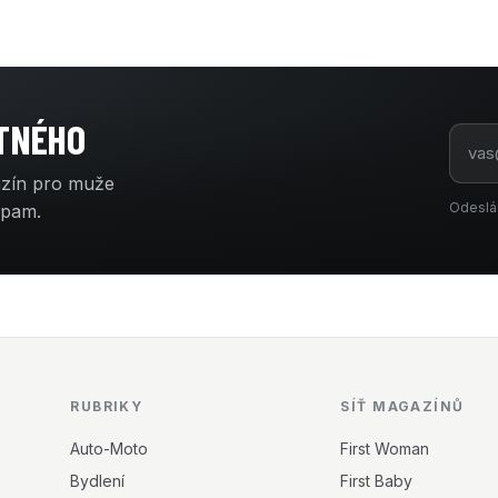
ATNÉHO
azín pro muže
Odeslá
spam.
RUBRIKY
SÍŤ MAGAZÍNŮ
Auto-Moto
First Woman
Bydlení
First Baby