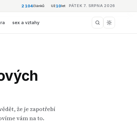
2 104
10
PÁTEK 7. SRPNA 2026
článků
Už
let
éra
sex a vztahy
nových
ědět, že je zapotřebí
povíme vám na to.