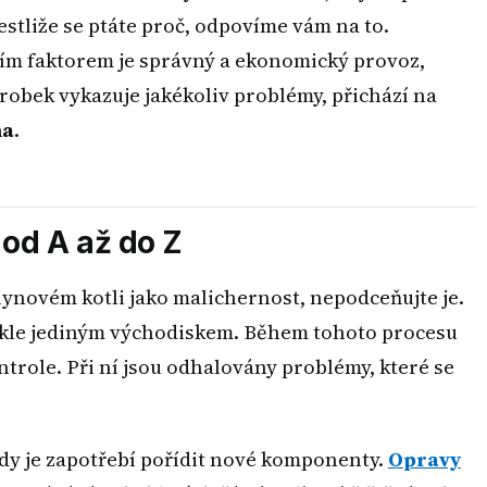
stliže se ptáte proč, odpovíme vám na to.
ším faktorem je správný a ekonomický provoz,
robek vykazuje jakékoliv problémy, přichází na
ma
.
od A až do Z
ynovém kotli jako malichernost, nepodceňujte je.
ykle jediným východiskem. Během tohoto procesu
trole. Při ní jsou odhalovány problémy, které se
ndy je zapotřebí pořídit nové komponenty.
Opravy