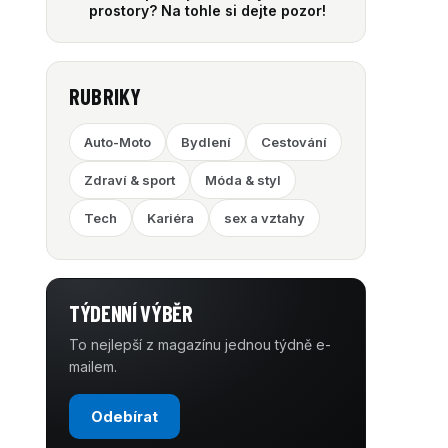
prostory? Na tohle si dejte pozor!
RUBRIKY
Auto-Moto
Bydlení
Cestování
Zdraví & sport
Móda & styl
Tech
Kariéra
sex a vztahy
TÝDENNÍ VÝBĚR
To nejlepší z magazínu jednou týdně e-
mailem.
Odebírat