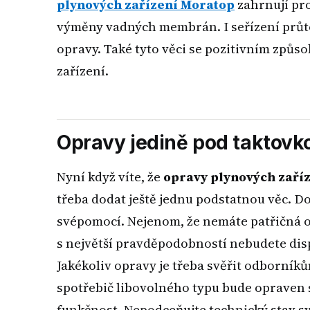
plynových zařízení
Moratop
zahrnují pr
výměny vadných membrán. I seřízení průto
opravy. Také tyto věci se pozitivním způ
zařízení.
Opravy jedině pod taktovk
Nyní když víte, že
opravy plynových zaří
třeba dodat ještě jednu podstatnou věc. 
svépomocí. Nejenom, že nemáte patřičná o
s největší pravděpodobností nebudete dis
Jakékoliv opravy je třeba svěřit odborníků
spotřebič libovolného typu bude opraven 
funkčnost. Nepodceňujte technický stav sv