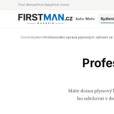
First Woman
First Baby
First Home
Auto-Moto
Bydlen
Domů
›
Bydlení
›
Profesionální oprava plynových zařízení se 
Profe
Máte doma plynový ko
ho udržovat v do