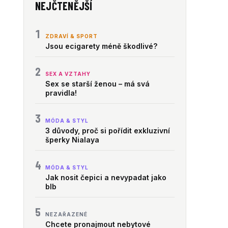
NEJČTENĚJŠÍ
1
ZDRAVÍ & SPORT
Jsou ecigarety méně škodlivé?
2
SEX A VZTAHY
Sex se starší ženou – má svá
pravidla!
3
MÓDA & STYL
3 důvody, proč si pořídit exkluzivní
šperky Nialaya
4
MÓDA & STYL
Jak nosit čepici a nevypadat jako
blb
5
NEZAŘAZENÉ
Chcete pronajmout nebytové