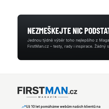
NEZMEŠKEJTE NIC PODST
Jednou týdně výběr toho nejlepšího z Mag
FirstMan.cz – testy, rady i inspirace. Žádný 
Už 10 let pomáháme webům našich klientů na