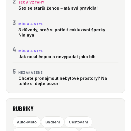
2
SEX A VZTAHY
Sex se starší ženou – má svá pravidla!
3
MÓDA & STYL
3 důvody, proč si pořídit exkluzivní šperky
Nialaya
4
MÓDA & STYL
Jak nosit čepici a nevypadat jako blb
5
NEZAŘAZENÉ
Chcete pronajmout nebytové prostory? Na
tohle si dejte pozor!
RUBRIKY
Auto-Moto
Bydlení
Cestování