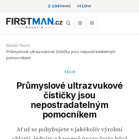
2 104
10
článků
Už
let
Domů
›
Tech
›
Průmyslové ultrazvukové čističky jsou nepostradatelným
pomocníkem
TECH
Průmyslové ultrazvukové
čističky jsou
nepostradatelným
pomocníkem
Ať už se pohybujete v jakékoliv výrobní
oblasti, jedním z kamenů úrazu často bývá