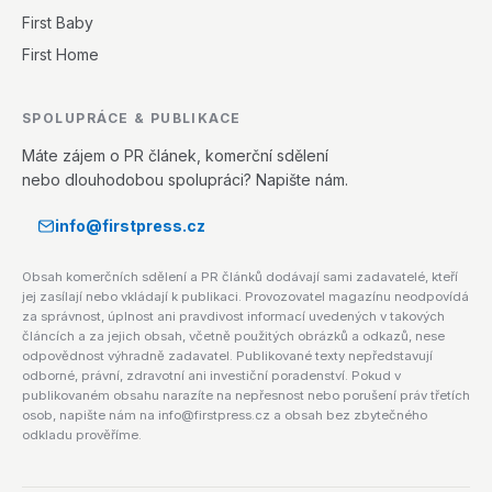
First Baby
First Home
SPOLUPRÁCE & PUBLIKACE
Máte zájem o PR článek, komerční sdělení
nebo dlouhodobou spolupráci? Napište nám.
info@firstpress.cz
Obsah komerčních sdělení a PR článků dodávají sami zadavatelé, kteří
jej zasílají nebo vkládají k publikaci. Provozovatel magazínu neodpovídá
za správnost, úplnost ani pravdivost informací uvedených v takových
článcích a za jejich obsah, včetně použitých obrázků a odkazů, nese
odpovědnost výhradně zadavatel. Publikované texty nepředstavují
odborné, právní, zdravotní ani investiční poradenství. Pokud v
publikovaném obsahu narazíte na nepřesnost nebo porušení práv třetích
osob, napište nám na info@firstpress.cz a obsah bez zbytečného
odkladu prověříme.