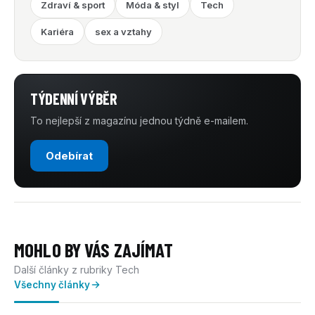
Zdraví & sport
Móda & styl
Tech
Kariéra
sex a vztahy
TÝDENNÍ VÝBĚR
To nejlepší z magazínu jednou týdně e-mailem.
Odebírat
MOHLO BY VÁS ZAJÍMAT
Další články z rubriky Tech
Všechny články