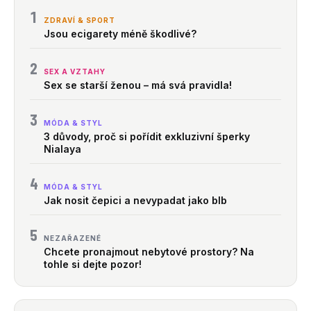
1
ZDRAVÍ & SPORT
Jsou ecigarety méně škodlivé?
2
SEX A VZTAHY
Sex se starší ženou – má svá pravidla!
3
MÓDA & STYL
3 důvody, proč si pořídit exkluzivní šperky
Nialaya
4
MÓDA & STYL
Jak nosit čepici a nevypadat jako blb
5
NEZAŘAZENÉ
Chcete pronajmout nebytové prostory? Na
tohle si dejte pozor!