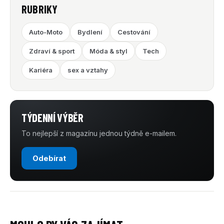
RUBRIKY
Auto-Moto
Bydlení
Cestování
Zdraví & sport
Móda & styl
Tech
Kariéra
sex a vztahy
TÝDENNÍ VÝBĚR
To nejlepší z magazínu jednou týdně e-mailem.
Odebírat