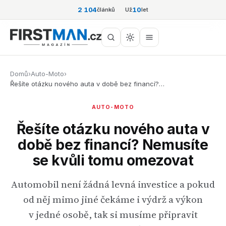
2 104
10
článků
Už
let
Domů
›
Auto-Moto
›
Řešíte otázku nového auta v době bez financí?…
AUTO-MOTO
Řešíte otázku nového auta v
době bez financí? Nemusíte
se kvůli tomu omezovat
Automobil není žádná levná investice a pokud
od něj mimo jiné čekáme i výdrž a výkon
v jedné osobě, tak si musíme připravit