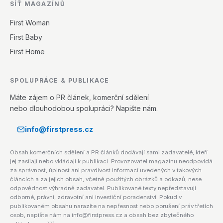
SÍŤ MAGAZÍNŮ
First Woman
First Baby
First Home
SPOLUPRÁCE & PUBLIKACE
Máte zájem o PR článek, komerční sdělení
nebo dlouhodobou spolupráci? Napište nám.
info@firstpress.cz
Obsah komerčních sdělení a PR článků dodávají sami zadavatelé, kteří
jej zasílají nebo vkládají k publikaci. Provozovatel magazínu neodpovídá
za správnost, úplnost ani pravdivost informací uvedených v takových
článcích a za jejich obsah, včetně použitých obrázků a odkazů, nese
odpovědnost výhradně zadavatel. Publikované texty nepředstavují
odborné, právní, zdravotní ani investiční poradenství. Pokud v
publikovaném obsahu narazíte na nepřesnost nebo porušení práv třetích
osob, napište nám na info@firstpress.cz a obsah bez zbytečného