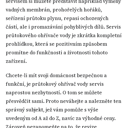
servisem si můžete představit například výměny
vadných membrán, prohořelých hořáků,
seřízení průtoku plynu, repasi ochozených
částí, ale i promazávání pohyblivých dílů. Servis
průtokového ohřívače vody je zkrátka kompletní
prohlídkou, která se pozitivním způsobem
promítne do funkčnosti a životnosti tohoto
zařízení.
Chcete-li mít svoji domácnost bezpečnou a
funkční, je průtokový ohřívač vody servis
naprostou nezbytností. O tom se můžete
přesvědčit sami. Proto neváhejte a nalezněte ten
správný subjekt, jež vám pomůže s výše
uvedeným od A až do Z, navíc za výhodné ceny.
Zároveň nezapomeňte na to, že revize