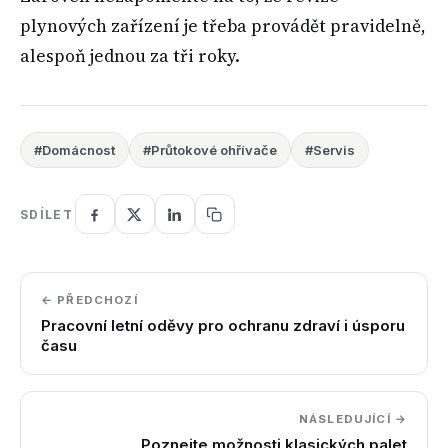
plynových zařízení je třeba provádět pravidelně,
alespoň jednou za tři roky.
#Domácnost
#Průtokové ohřívače
#Servis
SDÍLET
← PŘEDCHOZÍ
Pracovní letní oděvy pro ochranu zdraví i úsporu
času
NÁSLEDUJÍCÍ →
Poznejte možnosti klasických palet