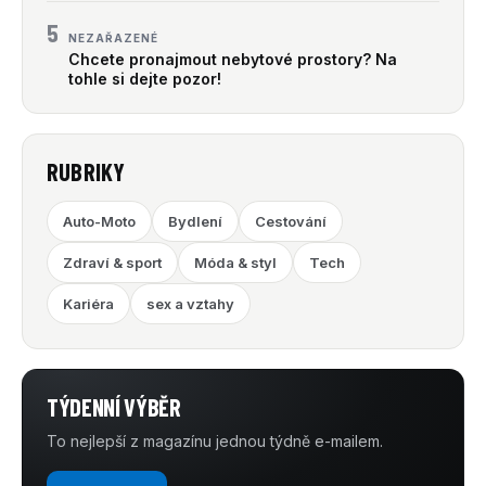
5
NEZAŘAZENÉ
Chcete pronajmout nebytové prostory? Na
tohle si dejte pozor!
RUBRIKY
Auto-Moto
Bydlení
Cestování
Zdraví & sport
Móda & styl
Tech
Kariéra
sex a vztahy
TÝDENNÍ VÝBĚR
To nejlepší z magazínu jednou týdně e-mailem.