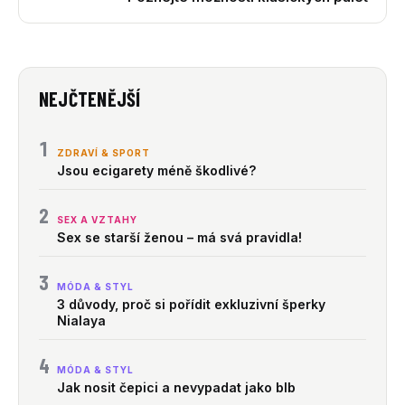
NEJČTENĚJŠÍ
1
ZDRAVÍ & SPORT
Jsou ecigarety méně škodlivé?
2
SEX A VZTAHY
Sex se starší ženou – má svá pravidla!
3
MÓDA & STYL
3 důvody, proč si pořídit exkluzivní šperky
Nialaya
4
MÓDA & STYL
Jak nosit čepici a nevypadat jako blb