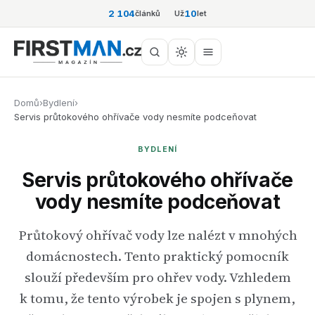
2 104
10
článků
Už
let
Domů
›
Bydlení
›
Servis průtokového ohřívače vody nesmíte podceňovat
BYDLENÍ
Servis průtokového ohřívače
vody nesmíte podceňovat
Průtokový ohřívač vody lze nalézt v mnohých
domácnostech. Tento praktický pomocník
slouží především pro ohřev vody. Vzhledem
k tomu, že tento výrobek je spojen s plynem,