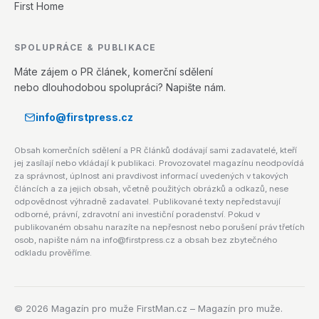
First Home
SPOLUPRÁCE & PUBLIKACE
Máte zájem o PR článek, komerční sdělení
nebo dlouhodobou spolupráci? Napište nám.
info@firstpress.cz
Obsah komerčních sdělení a PR článků dodávají sami zadavatelé, kteří
jej zasílají nebo vkládají k publikaci. Provozovatel magazínu neodpovídá
za správnost, úplnost ani pravdivost informací uvedených v takových
článcích a za jejich obsah, včetně použitých obrázků a odkazů, nese
odpovědnost výhradně zadavatel. Publikované texty nepředstavují
odborné, právní, zdravotní ani investiční poradenství. Pokud v
publikovaném obsahu narazíte na nepřesnost nebo porušení práv třetích
osob, napište nám na info@firstpress.cz a obsah bez zbytečného
odkladu prověříme.
©
2026
Magazín pro muže FirstMan.cz – Magazín pro muže.