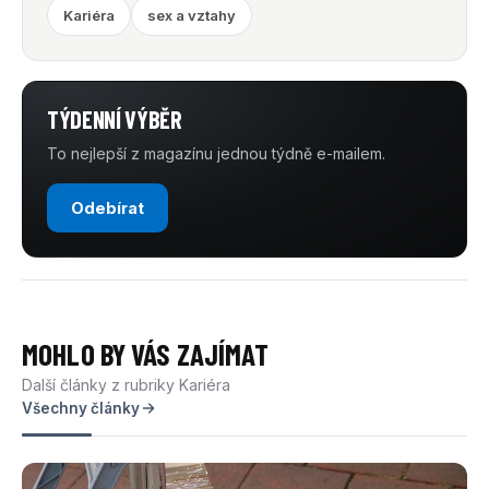
Kariéra
sex a vztahy
TÝDENNÍ VÝBĚR
To nejlepší z magazínu jednou týdně e-mailem.
Odebírat
MOHLO BY VÁS ZAJÍMAT
Další články z rubriky Kariéra
Všechny články