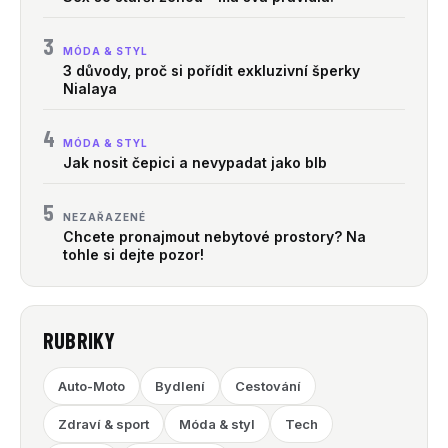
3
MÓDA & STYL
3 důvody, proč si pořídit exkluzivní šperky
Nialaya
4
MÓDA & STYL
Jak nosit čepici a nevypadat jako blb
5
NEZAŘAZENÉ
Chcete pronajmout nebytové prostory? Na
tohle si dejte pozor!
RUBRIKY
Auto-Moto
Bydlení
Cestování
Zdraví & sport
Móda & styl
Tech