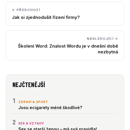
← PŘEDCHOZÍ
Jak si zjednodušit řízení firmy?
NÁSLEDUJÍCÍ →
Školení Word: Znalost Wordu je v dnešní době
nezbytná
NEJČTENĚJŠÍ
1
ZDRAVÍ & SPORT
Jsou ecigarety méně škodlivé?
2
SEX A VZTAHY
Sex se starší ženou – má svá pravidla!