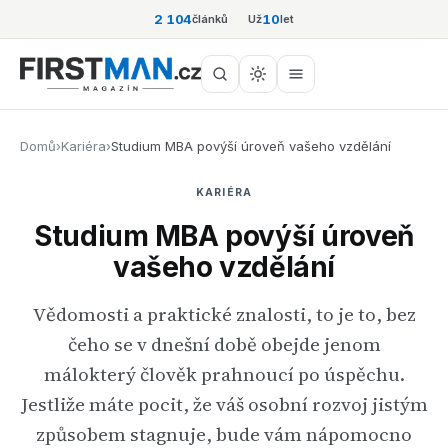
2 104
10
článků
Už
let
Domů
›
Kariéra
›
Studium MBA povýší úroveň vašeho vzdělání
KARIÉRA
Studium MBA povýší úroveň
vašeho vzdělání
Vědomosti a praktické znalosti, to je to, bez
čeho se v dnešní době obejde jenom
málokterý člověk prahnoucí po úspěchu.
Jestliže máte pocit, že váš osobní rozvoj jistým
způsobem stagnuje, bude vám nápomocno