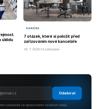
KARIÉRA
řejmost.
7 otázek, které si položit před
 úklidu
zařizováním nové kanceláře
30. 7. 2026
14 zobrazení
Odebírat
ním souhlasíte se zpracováním osobních údajů.