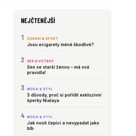
NEJČTENĚJŠÍ
1
ZDRAVÍ & SPORT
Jsou ecigarety méně škodlivé?
2
SEX A VZTAHY
Sex se starší ženou – má svá
pravidla!
3
MÓDA & STYL
3 důvody, proč si pořídit exkluzivní
šperky Nialaya
4
MÓDA & STYL
Jak nosit čepici a nevypadat jako
blb