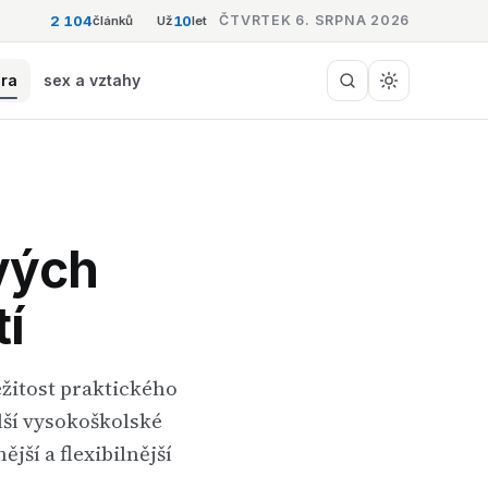
2 104
10
ČTVRTEK 6. SRPNA 2026
článků
Už
let
éra
sex a vztahy
vých
tí
ežitost praktického
lší vysokoškolské
ější a flexibilnější