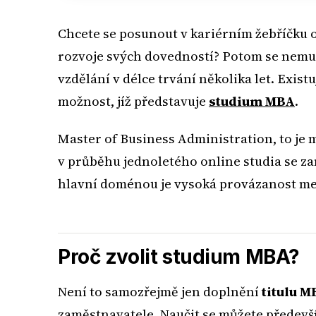
Chcete se posunout v kariérním žebříčku o
rozvoje svých dovedností? Potom se nemus
vzdělání v délce trvání několika let. Existuj
možnost, jíž představuje
studium MBA
.
Master of Business Administration, to je 
v průběhu jednoletého online studia se z
hlavní doménou je vysoká provázanost mezi
Proč zvolit studium MBA?
Není to samozřejmě jen doplnění
titulu M
zaměstnavatele. Naučit se můžete předevší