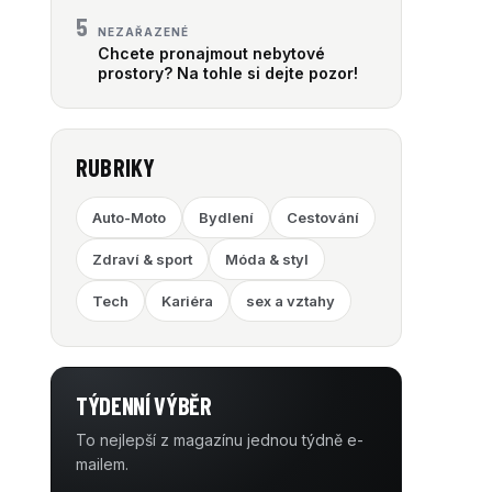
5
NEZAŘAZENÉ
Chcete pronajmout nebytové
prostory? Na tohle si dejte pozor!
RUBRIKY
Auto-Moto
Bydlení
Cestování
Zdraví & sport
Móda & styl
Tech
Kariéra
sex a vztahy
TÝDENNÍ VÝBĚR
To nejlepší z magazínu jednou týdně e-
mailem.