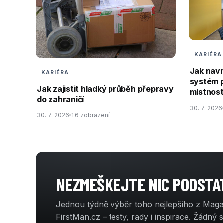
KARIÉRA
Jak nav
KARIÉRA
systém 
Jak zajistit hladký průběh přepravy
místnos
do zahraničí
30. 7. 2026
30. 7. 2026
16 zobrazení
NEZMEŠKEJTE NIC PODST
Jednou týdně výběr toho nejlepšího z Mag
FirstMan.cz – testy, rady i inspirace. Žádný 