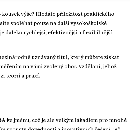
 kousek výše? Hledáte příležitost praktického
íte spoléhat pouze na další vysokoškolské
e daleko rychlejší, efektivnější a flexibilnější
mezinárodně uznávaný titul, který můžete získat
aměřením na vámi zvolený obor. Vzdělání, jehož
 teorií a praxí.
BA
ke jménu, což je ale velkým lákadlem pro mnohé
m spoustu dovedností a inovativních řešení, jež