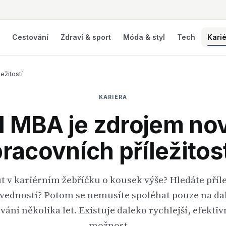
í
Cestování
Zdraví & sport
Móda & styl
Tech
Kari
ežitostí
KARIÉRA
ul MBA je zdrojem no
racovních příležitos
 v kariérním žebříčku o kousek výše? Hledáte příl
vedností? Potom se nemusíte spoléhat pouze na da
vání několika let. Existuje daleko rychlejší, efektivn
možnost,…