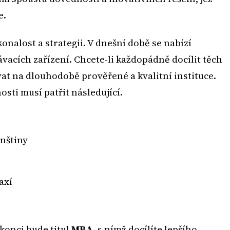
e.
nalost a strategii. V dnešní době se nabízí
vacích zařízení. Chcete-li každopádně docílit těch
vat na dlouhodobě prověřené a kvalitní instituce.
osti musí patřit následující.
enštiny
axí
 konci bude titul
MBA
, s nímž docílíte lepšího