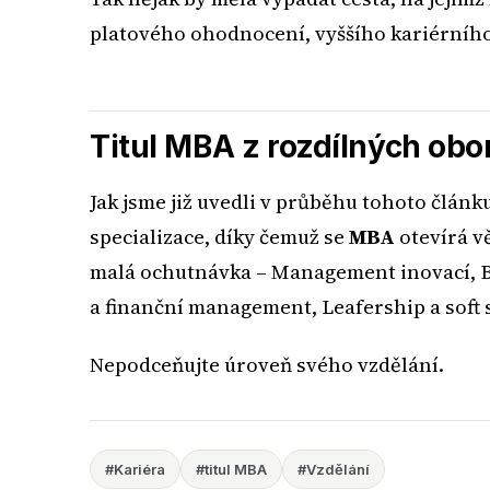
platového ohodnocení, vyššího kariérního
Titul MBA z rozdílných obo
Jak jsme již uvedli v průběhu tohoto člán
specializace, díky čemuž se
MBA
otevírá v
malá ochutnávka – Management inovací, 
a finanční management, Leafership a soft 
Nepodceňujte úroveň svého vzdělání.
#Kariéra
#titul MBA
#Vzdělání