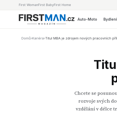
First Woman
First Baby
First Home
Auto-Moto
Bydlen
Domů
›
Kariéra
›
Titul MBA je zdrojem nových pracovních příl
Tit
p
Chcete se posunout
rozvoje svých do
vzdělání v délce tr