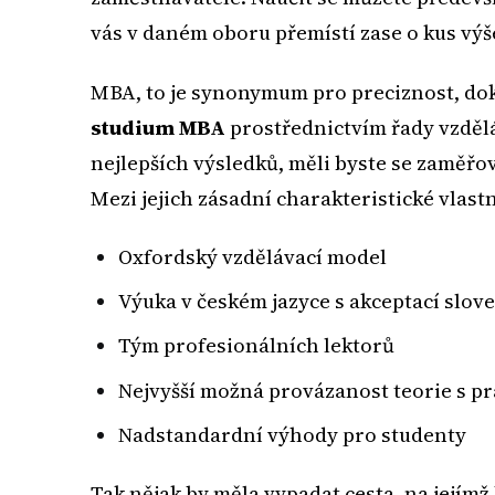
vás v daném oboru přemístí zase o kus výš
MBA, to je synonymum pro preciznost, doko
studium MBA
prostřednictvím řady vzdělá
nejlepších výsledků, měli byste se zaměřo
Mezi jejich zásadní charakteristické vlastn
Oxfordský vzdělávací model
Výuka v českém jazyce s akceptací slov
Tým profesionálních lektorů
Nejvyšší možná provázanost teorie s pr
Nadstandardní výhody pro studenty
Tak nějak by měla vypadat cesta, na jejímž