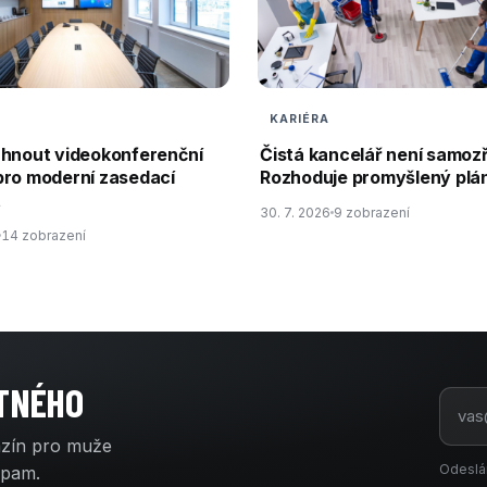
KARIÉRA
rhnout videokonferenční
Čistá kancelář není samoz
pro moderní zasedací
Rozhoduje promyšlený plán
t
30. 7. 2026
9 zobrazení
14 zobrazení
ATNÉHO
azín pro muže
Odeslá
spam.