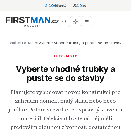
2 104
10
článků
Už
let
Domů
›
Auto-Moto
›
Vyberte vhodné trubky a pusťte se do stavby
AUTO-MOTO
Vyberte vhodné trubky a
pusťte se do stavby
Plánujete vybudovat novou konstrukci pro
zahradní domek, malý sklad nebo něco
jiného? Potom si zvolte ten správný stavební
materiál. Očekávat byste od něj měli
především dlouhou životnost, dostatečnou