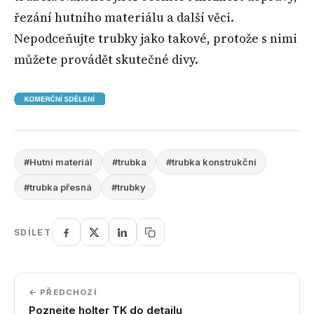
řezání hutního materiálu a další věci.
Nepodceňujte trubky jako takové, protože s nimi
můžete provádět skutečné divy.
#Hutní materiál
#trubka
#trubka konstrukční
#trubka přesná
#trubky
SDÍLET
← PŘEDCHOZÍ
Poznejte holter TK do detailu