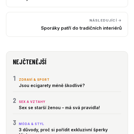
NÁSLEDUJÍCÍ →
Sporáky patří do tradičních interiérů
NEJČTENĚJŠÍ
1
ZDRAVÍ & SPORT
Jsou ecigarety méně škodlivé?
2
SEX A VZTAHY
Sex se starší ženou – má svá pravidla!
3
MÓDA & STYL
3 důvody, proč si pořídit exkluzivní šperky