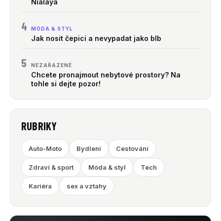
Nialaya
4
MÓDA & STYL
Jak nosit čepici a nevypadat jako blb
5
NEZAŘAZENÉ
Chcete pronajmout nebytové prostory? Na
tohle si dejte pozor!
RUBRIKY
Auto-Moto
Bydlení
Cestování
Zdraví & sport
Móda & styl
Tech
Kariéra
sex a vztahy