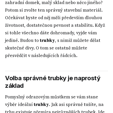
zahradní domek, malý sklad nebo něco jiného?
Potom si zvolte ten správný stavební materiál.
Očekávat byste od něj měli především dlouhou
životnost, dostatečnou pevnost a stabilitu. Když
si tohle všechno dáte dohromady, vyjde vám
jediné. Budou to
trubky
, s nimiž můžete dělat
skutečné divy. O tom se ostatně můžete
přesvědčit v následujících řádcích.
Volba správné trubky je naprostý
základ
Pomyslný odrazovým můstkem se vám stane
výběr ideální
trubky
. Jak asi správně tušíte, na
trhu existuje přemíra nejrůznějších trubek. Jde