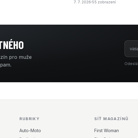
7. 7. 2026
55 zobrazení
ATNÉHO
azín pro muže
Odeslá
spam.
RUBRIKY
SÍŤ MAGAZÍNŮ
Auto-Moto
First Woman