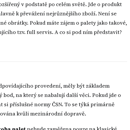
ozšířený v podstatě po celém světě. Jde o produkt
hlavně k převážení nejrůznějšího zboží. Není se
lné obrátky. Pokud máte zájem o palety jako takové,
ícího tzv. full servis. A co si pod ním představit?
dpovídajícího provedení, měly být základem
bod, na který se nabalují další věci. Pokud jde o
dat si příslušné normy ČSN. To se týká primárně
adována kvůli mezinárodní dopravě.
roba palet
nebude zaměřena pouze na klasické