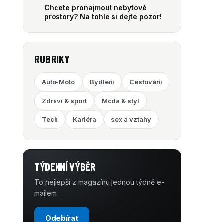
Chcete pronajmout nebytové
prostory? Na tohle si dejte pozor!
RUBRIKY
Auto-Moto
Bydlení
Cestování
Zdraví & sport
Móda & styl
Tech
Kariéra
sex a vztahy
TÝDENNÍ VÝBĚR
To nejlepší z magazínu jednou týdně e-
mailem.
Odebírat