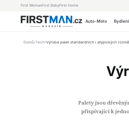
First Woman
First Baby
First Home
Auto-Moto
Bydlen
Domů
›
Tech
›
Výroba palet standardních i atypických rozm
Výr
Palety jsou dřevěný
přispívající k jed