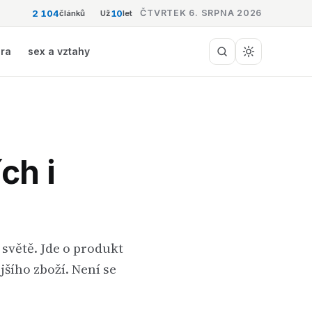
2 104
10
ČTVRTEK 6. SRPNA 2026
článků
Už
let
éra
sex a vztahy
ch i
světě. Jde o produkt
šího zboží. Není se