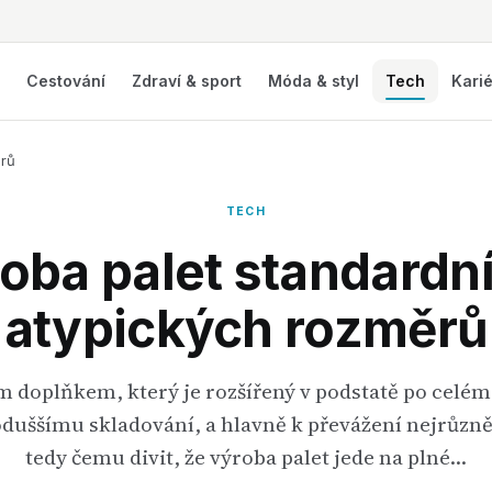
í
Cestování
Zdraví & sport
Móda & styl
Tech
Kari
ěrů
TECH
oba palet standardní
atypických rozměrů
m doplňkem, který je rozšířený v podstatě po celém 
noduššímu skladování, a hlavně k převážení nejrůzněj
tedy čemu divit, že výroba palet jede na plné…