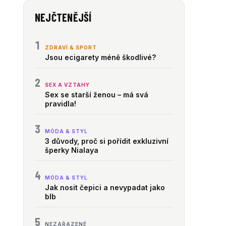
NEJČTENĚJŠÍ
1
ZDRAVÍ & SPORT
Jsou ecigarety méně škodlivé?
2
SEX A VZTAHY
Sex se starší ženou – má svá
pravidla!
3
MÓDA & STYL
3 důvody, proč si pořídit exkluzivní
šperky Nialaya
4
MÓDA & STYL
Jak nosit čepici a nevypadat jako
blb
5
NEZAŘAZENÉ