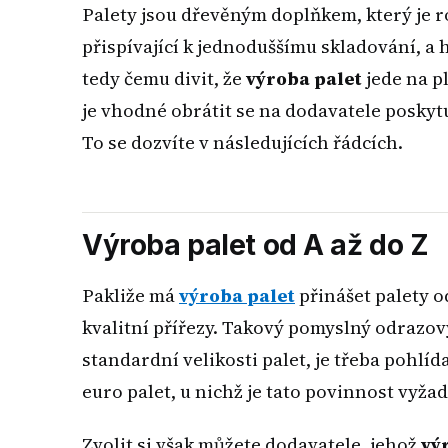
Palety jsou dřevěným doplňkem, který je r
přispívající k jednoduššímu skladování, a 
tedy čemu divit, že
výroba palet
jede na p
je vhodné obrátit se na dodavatele poskytuj
To se dozvíte v následujících řádcích.
Výroba palet od A až do Z
Pakliže má
výroba palet
přinášet palety o
kvalitní přířezy. Takový pomyslný odrazový 
standardní velikosti palet, je třeba pohlí
euro palet, u nichž je tato povinnost vyž
Zvolit si však můžete dodavatele, jehož
vý