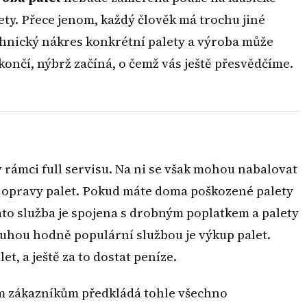
ety. Přece jenom, každý člověk má trochu jiné
chnický nákres konkrétní palety a výroba může
končí, nýbrž začíná, o čemž vás ještě přesvědčíme.
rámci full servisu. Na ni se však mohou nabalovat
adu opravy palet. Pokud máte doma poškozené palety
Tato služba je spojena s drobným poplatkem a palety
uhou hodně populární službou je výkup palet.
et, a ještě za to dostat peníze.
ým zákazníkům předkládá tohle všechno