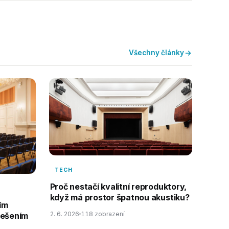
Všechny články
TECH
Proč nestačí kvalitní reproduktory,
když má prostor špatnou akustiku?
ím
2. 6. 2026
118 zobrazení
řešením