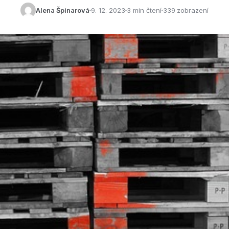
Alena Špinarová
9. 12. 2023
3 min čtení
339 zobrazení