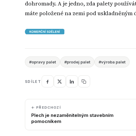
dohromady. A je jedno, zda palety používá
máte položené na zemi pod uskladněným d
#opravy palet
#prodej palet
#výroba palet
SDÍLET
← PŘEDCHOZÍ
Plech je nezaměnitelným stavebním
pomocníkem