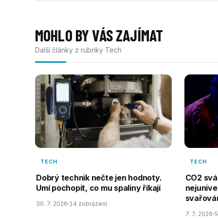
MOHLO BY VÁS ZAJÍMAT
Další články z rubriky Tech
TECH
TECH
Dobrý technik nečte jen hodnoty.
CO2 svář
Umí pochopit, co mu spaliny říkají
nejunive
svařován
30. 7. 2026
14 zobrazení
7. 7. 2026
5