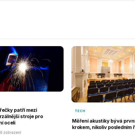
ečky patří mezi
TECH
rzálnější stroje pro
Měření akustiky bývá prvn
í oceli
krokem, nikoliv posledním 
9 zobrazení