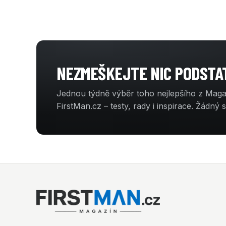
NEZMEŠKEJTE NIC PODST
Jednou týdně výběr toho nejlepšího z Mag
FirstMan.cz – testy, rady i inspirace. Žádný 