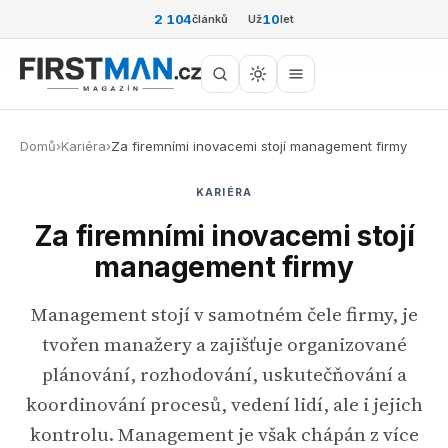
2 104
10
článků
Už
let
Domů
›
Kariéra
›
Za firemními inovacemi stojí management firmy
KARIÉRA
Za firemními inovacemi stojí
management firmy
Management stojí v samotném čele firmy, je
tvořen manažery a zajišťuje organizované
plánování, rozhodování, uskutečňování a
koordinování procesů, vedení lidí, ale i jejich
kontrolu. Management je však chápán z více