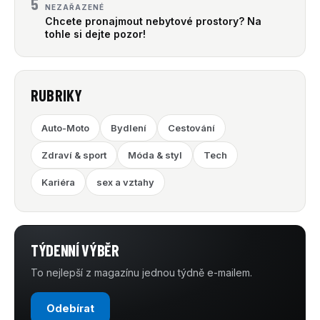
5
NEZAŘAZENÉ
Chcete pronajmout nebytové prostory? Na
tohle si dejte pozor!
RUBRIKY
Auto-Moto
Bydlení
Cestování
Zdraví & sport
Móda & styl
Tech
Kariéra
sex a vztahy
TÝDENNÍ VÝBĚR
To nejlepší z magazínu jednou týdně e-mailem.
Odebírat