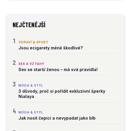
NEJČTENĚJŠÍ
1
ZDRAVÍ & SPORT
Jsou ecigarety méně škodlivé?
2
SEX A VZTAHY
Sex se starší ženou – má svá pravidla!
3
MÓDA & STYL
3 důvody, proč si pořídit exkluzivní šperky
Nialaya
4
MÓDA & STYL
Jak nosit čepici a nevypadat jako blb