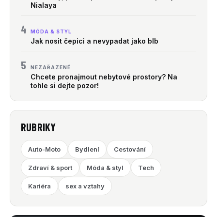
Nialaya
4
MÓDA & STYL
Jak nosit čepici a nevypadat jako blb
5
NEZAŘAZENÉ
Chcete pronajmout nebytové prostory? Na
tohle si dejte pozor!
RUBRIKY
Auto-Moto
Bydlení
Cestování
Zdraví & sport
Móda & styl
Tech
Kariéra
sex a vztahy