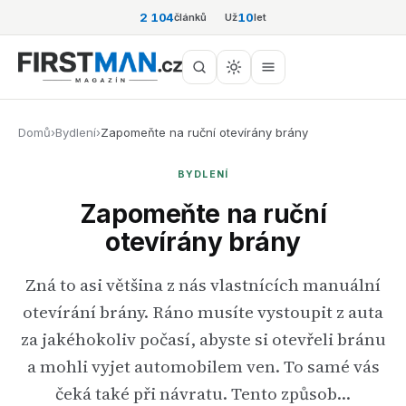
2 104
10
článků
Už
let
Domů
›
Bydlení
›
Zapomeňte na ruční otevírány brány
BYDLENÍ
Zapomeňte na ruční
otevírány brány
Zná to asi většina z nás vlastnících manuální
otevírání brány. Ráno musíte vystoupit z auta
za jakéhokoliv počasí, abyste si otevřeli bránu
a mohli vyjet automobilem ven. To samé vás
čeká také při návratu. Tento způsob…