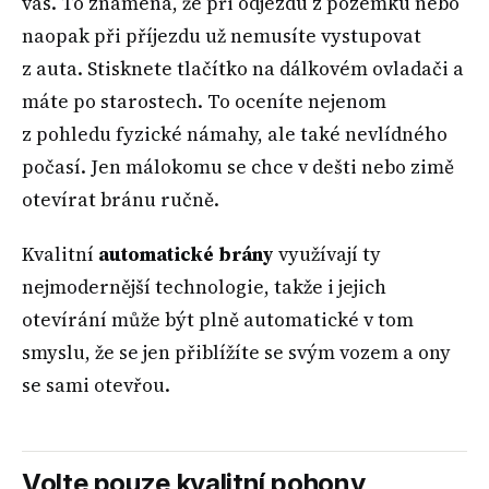
vás. To znamená, že při odjezdu z pozemku nebo
naopak při příjezdu už nemusíte vystupovat
z auta. Stisknete tlačítko na dálkovém ovladači a
máte po starostech. To oceníte nejenom
z pohledu fyzické námahy, ale také nevlídného
počasí. Jen málokomu se chce v dešti nebo zimě
otevírat bránu ručně.
Kvalitní
automatické brány
využívají ty
nejmodernější technologie, takže i jejich
otevírání může být plně automatické v tom
smyslu, že se jen přiblížíte se svým vozem a ony
se sami otevřou.
Volte pouze kvalitní pohony