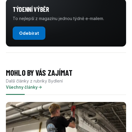
TÝDENNÍ VÝBĚR
To nejlepší z magazínu jednou týdně e-mailem.
Odebírat
MOHLO BY VÁS ZAJÍMAT
Další články z rubriky Bydlení
Všechny články