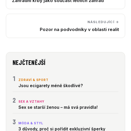
Zahradní krby jako součást letních zahrad
NÁSLEDUJÍCÍ →
Pozor na podvodníky v oblasti realit
NEJČTENĚJŠÍ
1
ZDRAVÍ & SPORT
Jsou ecigarety méně škodlivé?
2
SEX A VZTAHY
Sex se starší ženou – má svá pravidla!
3
MÓDA & STYL
3 důvody, proč si pořídit exkluzivní šperky