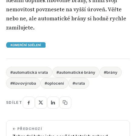
ideální doplněk libovolné brány, s nímž svoji
nemovitost povznesete na vyšší úroveň. Věřte
nebo ne, ale automatické brány si hodně rychle
zamilujete.
#automatická vrata
#automatické brány
#brány
#Kovovýroba
#oplocení
#vrata
SDÍLET
← PŘEDCHOZÍ